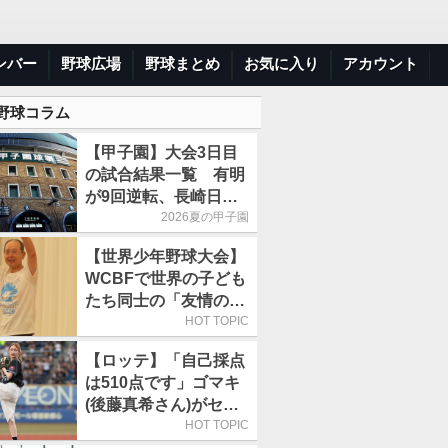
ンバー
野球広場
野球まとめ
お気に入り
アカウント
 野球コラム
【甲子園】大会3日目
の試合結果一覧 有明
が9回逆転、長崎日大
は15得点で大勝
2026夏の甲子園
【世界少年野球大会】
WCBFで世界の子ども
たち同士の「友情の
輪」が広がる理由
HOT TOPIC
【ロッテ】「自己採点
は510点です」ゴマキ
(後藤真希さん)がセレ
モニアルピッチ
HOT TOPIC