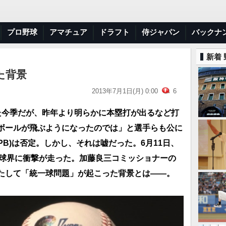
プロ野球
アマチュア
ドラフト
侍ジャパン
バックナ
新着
た背景
2013年7月1日(月) 0:00
6
た今季だが、昨年より明らかに本塁打が出るなど打
ボールが飛ぶようになったのでは」と選手らも公に
PB)は否定。しかし、それは嘘だった。6月11日、
、球界に衝撃が走った。加藤良三コミッショナーの
たして「統一球問題」が起こった背景とは――。