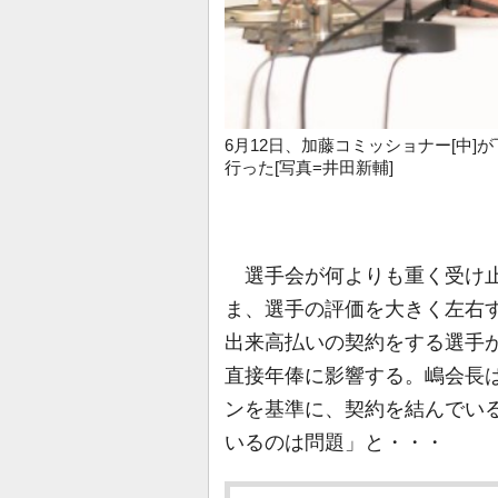
6月12日、加藤コミッショナー[中]
行った[写真=井田新輔]
選手会が何よりも重く受け止
ま、選手の評価を大きく左右
出来高払いの契約をする選手
直接年俸に影響する。嶋会長は
ンを基準に、契約を結んでい
いるのは問題」と・・・