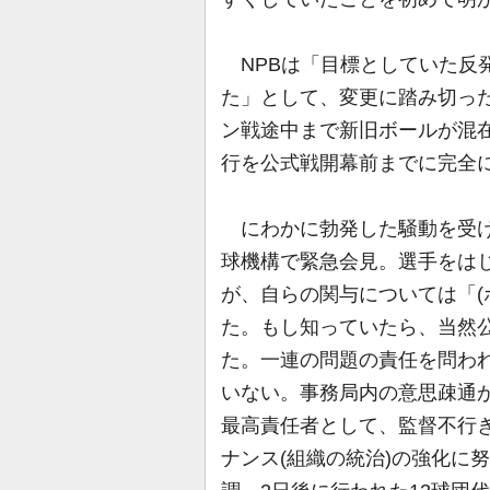
NPBは「目標としていた反発
た」として、変更に踏み切っ
ン戦途中まで新旧ボールが混
行を公式戦開幕前までに完全
にわかに勃発した騒動を受け
球機構で緊急会見。選手をは
が、自らの関与については「(
た。もし知っていたら、当然
た。一連の問題の責任を問わ
いない。事務局内の意思疎通
最高責任者として、監督不行
ナンス(組織の統治)の強化に