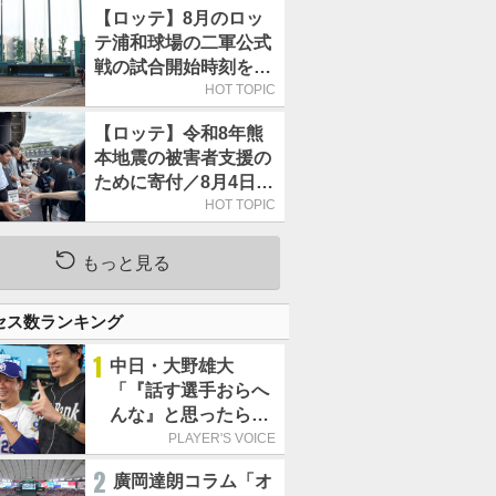
【ロッテ】8月のロッ
テ浦和球場の二軍公式
戦の試合開始時刻を午
前10時30分に変更
HOT TOPIC
【ロッテ】令和8年熊
本地震の被害者支援の
ために寄付／8月4日に
は選手たちが募金箱を
HOT TOPIC
持って球場に立つ
もっと見る
セス数ランキング
1
中日・大野雄大
「『話す選手おらへ
んな』と思ったら坂
本勇人が来た！」／
PLAYER'S VOICE
オールスター
2
廣岡達朗コラム「オ