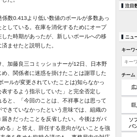
注目
係数0.413より低い数値のボールが多数あっ
たとしている。在庫を消化するためにオープ
在した時期があったが、新しいボールへの移
ニュ
に済ませたと説明した。
キーワ
、加藤良三コミッショナーが12日、日本野
じめ、関係者に迷惑を掛けたことは謝罪した
チーム
ボールが変更されていたことは)知らなかっ
広
公表するよう指示していた」と完全否定し
れると、「今回のことは、不祥事とは思って
巨
ができていなかったという意味では、組織の
き届きだったことを反省したい。今後はガバ
ソ
バ
努める」と答え、辞任する意向がないことを強