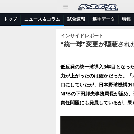
トップ
ニュース＆コラム
試合速報
選手データ
特集
インサイドレポート
“統一球”変更が隠蔽され
低反発の統一球導入3年目となっ
力が上がったのは確かだった。「
口にしていたが、日本野球機構(N
NPBの下田邦夫事務局長が認め
責任問題にも発展しているが、果