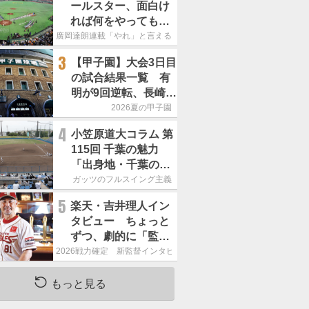
ールスター、面白け
れば何をやってもい
いという発想は大間
廣岡達朗連載「やれ」と言える信念
違い」
3
【甲子園】大会3日目
の試合結果一覧 有
明が9回逆転、長崎日
大は15得点で大勝
2026夏の甲子園
4
小笠原道大コラム 第
115回 千葉の魅力
「出身地・千葉の話
の続き。昔から野球
ガッツのフルスイング主義
熱の高い土地柄で
5
楽天・吉井理人イン
す」
タビュー ちょっと
ずつ、劇的に「監督
が代わると何もかも
2026戦力確定 新監督インタビュー
が変わるというの
は、チームにとって
もっと見る
良くないことなんで