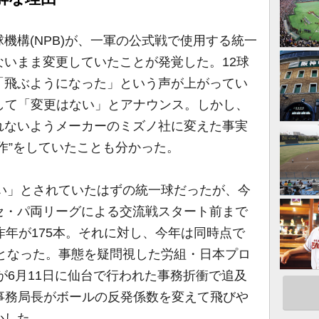
構(NPB)が、一軍の公式戦で使用する統一
いまま変更していたことが発覚した。12球
「飛ぶようになった」という声が上がってい
して「変更はない」とアナウンス。しかし、
れないようメーカーのミズノ社に変えた事実
作”をしていたことも分かった。
ない」とされていたはずの統一球だったが、今
セ・パ両リーグによる交流戦スタート前まで
昨年が175本。それに対し、今年は同時点で
スとなった。事態を疑問視した労組・日本プロ
)が6月11日に仙台で行われた事務折衝で追及
事務局長がボールの反発係数を変えて飛びや
かした。