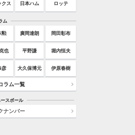
ックス
日本ハム
ロッテ
ラム
本勲
廣岡達朗
岡田彰布
克也
平野謙
堀内恒夫
恭彦
大久保博元
伊原春樹
コラム一覧
ベースボール
クナンバー