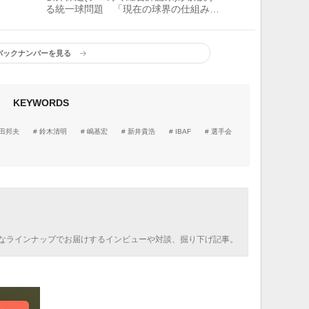
る統一球問題 「現在の球界の仕組みそ
のものにも重大な欠陥」
バックナンバーを見る
KEYWORDS
田邦夫
鈴木清明
嶋基宏
新井貴浩
IBAF
選手会
なラインナップでお届けするインビューや対談、掘り下げ記事。