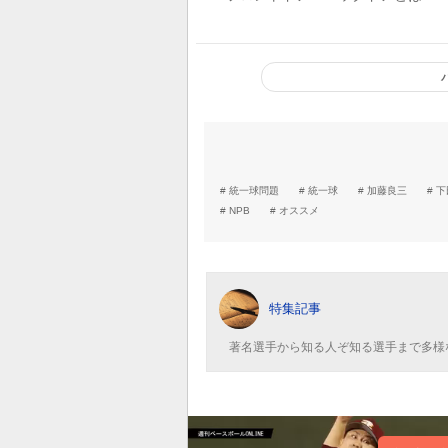
統一球問題
統一球
加藤良三
下
NPB
オススメ
特集記事
著名選手から知る人ぞ知る選手まで多様