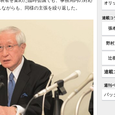
代表者を集めた臨時会議でも、事務局内の対応
オリ
しながらも、同様の主張を繰り返した。
連載コ
張
野村
辻
連載
週刊
バッ