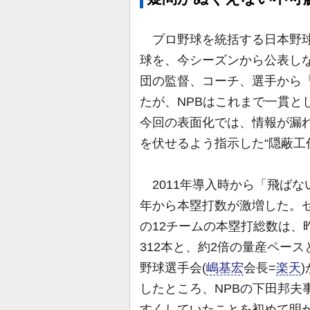
プロ野球を統括する日本野球機
球を、今シーズンから公表しな
団の監督、コーチ、選手から
たが、NPBはこれまで一貫と
今回の表面化では、情報が漏
を伏せるよう指示した“隠蔽工
2011年導入時から「飛ば
年から本塁打数が激増した。
の12チームの本塁打総数は、
312本と、約2倍の量産ペー
野球選手会(
嶋基宏
会長=
楽天
したところ、NPBの下田邦夫
すくしていたことを初めて明