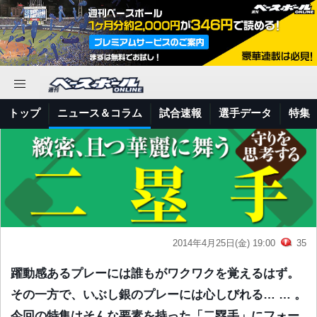
トップ
ニュース＆コラム
試合速報
選手データ
特集
2014年4月25日(金) 19:00
35
躍動感あるプレーには誰もがワクワクを覚えるはず。
その一方で、いぶし銀のプレーには心しびれる… … 。
今回の特集はそんな要素を持った「二塁手」にフォー