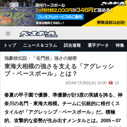
トップ
ニュース＆コラム
試合速報
選手データ
特集
強豪校伝説・「名門校」強さの秘密
東海大相模の強さを支える「アグレッシ
ブ・ベースボール」とは？
2014年7月30日(水) 15:00
13
春夏の甲子園で優勝、準優勝が計3度の実績を誇る、神
奈川の名門・東海大相模。チームに伝統的に根付くス
タイルが「アグレッシブ・ベースボール」だ。積極
的、攻撃的な姿勢が生み出すメンタルとは。2005～07