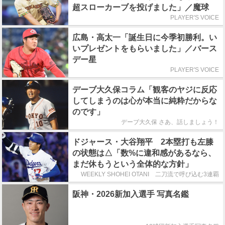
超スローカーブを投げました」／魔球
PLAYER'S VOICE
広島・高太一「誕生日に今季初勝利。い
いプレゼントをもらいました」／バース
デー星
PLAYER'S VOICE
デーブ大久保コラム「観客のヤジに反応
してしまうのは心が本当に純粋だからな
のです」
デーブ大久保 さあ、話しましょう！
ドジャース・大谷翔平 2本塁打も左膝
の状態は△「数%に違和感があるなら、
まだ休もうという全体的な方針」
WEEKLY SHOHEI OTANI 二刀流で呼び込む3連覇
阪神・2026新加入選手 写真名鑑