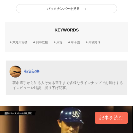
バックナンバーを見る
KEYWORDS
東海大相模
田中広輔
原貢
甲子園
高校野球
特集記事
著名選手から知る人ぞ知る選手まで多様なラインナップでお届けする
インビューや対談、掘り下げ記事。
記事を読む