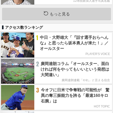
12球団新加入選手写真名鑑
もっと見る
アクセス数ランキング
1
中日・大野雄大「『話す選手おらへん
な』と思ったら坂本勇人が来た！」／
オールスター
PLAYER'S VOICE
2
廣岡達朗コラム「オールスター、面白
ければ何をやってもいいという発想は
大間違い」
廣岡達朗連載「やれ」と言える信念
3
今オフに日米で争奪戦の可能性が 驚
異の奪三振能力を誇る「最速160キロ
右腕」は
HOT TOPIC