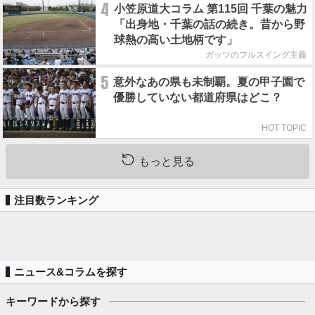
4
小笠原道大コラム 第115回 千葉の魅力
「出身地・千葉の話の続き。昔から野
球熱の高い土地柄です」
ガッツのフルスイング主義
5
意外なあの県も未制覇。夏の甲子園で
優勝していない都道府県はどこ？
HOT TOPIC
もっと見る
注目数ランキング
ニュース&コラムを探す
キーワードから探す