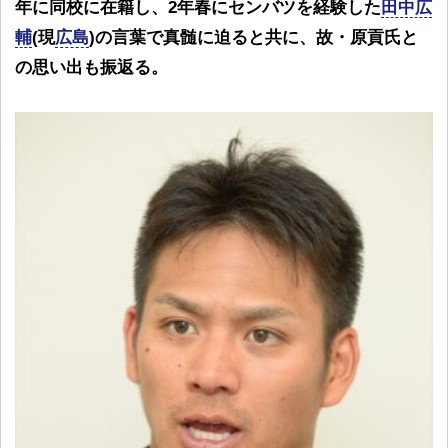
年に同校に在籍し、2年春にセンバツを経験した
田中広
輔
(現
広島
)の言葉で真髄に迫ると共に、故・原貢氏と
の思い出も振返る。