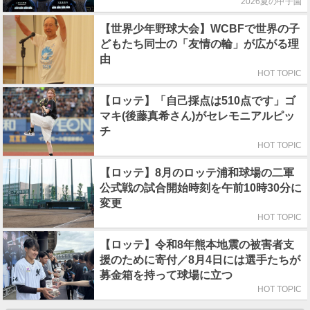
2026夏の甲子園
【世界少年野球大会】WCBFで世界の子
どもたち同士の「友情の輪」が広がる理
由
HOT TOPIC
【ロッテ】「自己採点は510点です」ゴ
マキ(後藤真希さん)がセレモニアルピッ
チ
HOT TOPIC
【ロッテ】8月のロッテ浦和球場の二軍
公式戦の試合開始時刻を午前10時30分に
変更
HOT TOPIC
【ロッテ】令和8年熊本地震の被害者支
援のために寄付／8月4日には選手たちが
募金箱を持って球場に立つ
HOT TOPIC