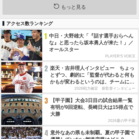
もっと見る
アクセス数ランキング
1
中日・大野雄大「『話す選手おらへん
な』と思ったら坂本勇人が来た！」／
オールスター
PLAYER'S VOICE
2
楽天・吉井理人インタビュー ちょっ
とずつ、劇的に「監督が代わると何も
かもが変わるというのは、チームにと
って良くないことなんです」
2026戦力確定 新監督インタビュー
3
【甲子園】大会3日目の試合結果一覧
有明が9回逆転、長崎日大は15得点で
大勝
2026夏の甲子園
4
意外なあの県も未制覇。夏の甲子園で