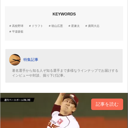
KEYWORDS
高校野球
ドラフト
朝山広憲
星兼太
廣岡大志
平湯蒼藍
特集記事
著名選手から知る人ぞ知る選手まで多様なラインナップでお届けする
インビューや対談、掘り下げ記事。
記事を読む