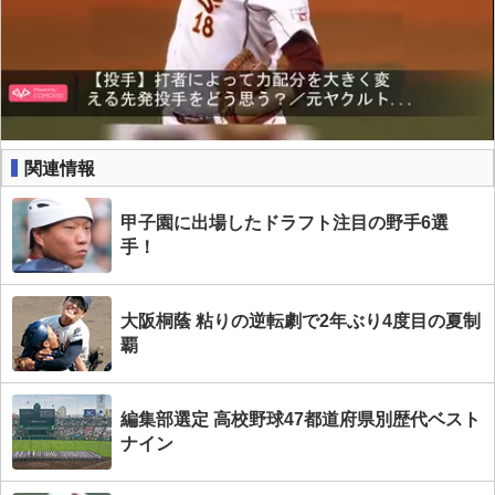
関連情報
甲子園に出場したドラフト注目の野手6選
手！
大阪桐蔭 粘りの逆転劇で2年ぶり4度目の夏制
覇
編集部選定 高校野球47都道府県別歴代ベスト
ナイン