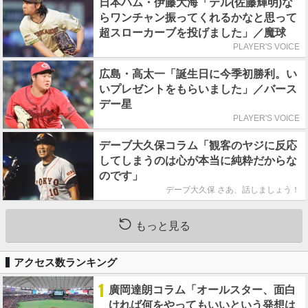
日本ハム・伊藤大海「テル(佐藤輝明)な
らワンチャン振ってくれるかなと思って
超スローカーブを投げました」／魔球
PLAYER'S VOICE
広島・高太一「誕生日に今季初勝利。い
いプレゼントをもらいました」／バース
デー星
PLAYER'S VOICE
デーブ大久保コラム「観客のヤジに反応
してしまうのは心が本当に純粋だからな
のです」
デーブ大久保 さあ、話しましょう！
もっと見る
アクセス数ランキング
1
廣岡達朗コラム「オールスター、面白
ければ何をやってもいいという発想は