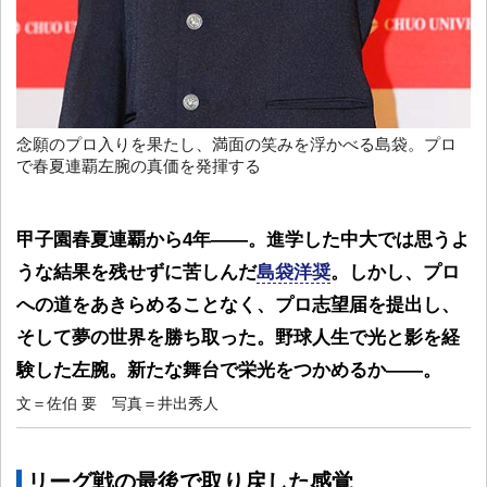
念願のプロ入りを果たし、満面の笑みを浮かべる島袋。プロ
で春夏連覇左腕の真価を発揮する
甲子園春夏連覇から4年――。進学した中大では思うよ
うな結果を残せずに苦しんだ
島袋洋奨
。しかし、プロ
への道をあきらめることなく、プロ志望届を提出し、
そして夢の世界を勝ち取った。野球人生で光と影を経
験した左腕。新たな舞台で栄光をつかめるか――。
文＝佐伯 要 写真＝井出秀人
リーグ戦の最後で取り戻した感覚