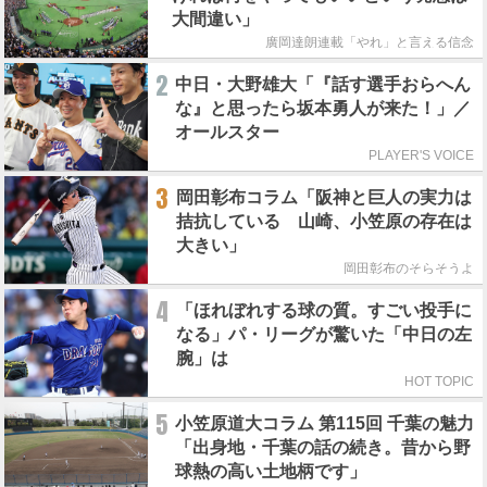
大間違い」
廣岡達朗連載「やれ」と言える信念
2
中日・大野雄大「『話す選手おらへん
な』と思ったら坂本勇人が来た！」／
オールスター
PLAYER'S VOICE
3
岡田彰布コラム「阪神と巨人の実力は
拮抗している 山崎、小笠原の存在は
大きい」
岡田彰布のそらそうよ
4
「ほれぼれする球の質。すごい投手に
なる」パ・リーグが驚いた「中日の左
腕」は
HOT TOPIC
5
小笠原道大コラム 第115回 千葉の魅力
「出身地・千葉の話の続き。昔から野
球熱の高い土地柄です」