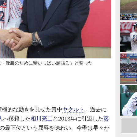
は「優勝のために精いっぱい頑張る」と誓った
極的な動きを見せた真中
ヤクルト
。過去に
人
へ移籍した
相川亮二
と2013年に引退した
藤
続の最下位という屈辱を味わい、今季は早々か