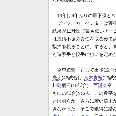
らFA戦線に参加した。
13年は6年ぶりの最下位と
ーブソン、カーペンターは獲
結果が12球団で最も低いチーム
は成績不振の責任を取る形で
指揮を執ることに。すると、
た遊撃手と投手に狙いを定め
今季遊撃手として出場(途中
亮太
(43試合)、
荒木貴裕
(29
川島慶三
(19試合)、
西浦直亨
もに13試合)の6人。この数
とは明らか。さらに若い選手
きなかった。そこで獲得に踏