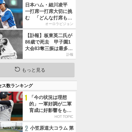
信簿
日本ハム・細川凌平
一打席一打席大切に挑
む 「どんな打席も何
か意味のある打席にし
オーロラビジョン
たい」／後半戦に息巻
【訃報】板東英二氏が
く！
86歳で死去 甲子園1
大会83奪三振は最多記
録 プロでは中日で抑
訃報
えのパイオニア的存在
もっと見る
セス数ランキング
1
「今の状況は理想
的」一軍好調が二軍
育成に好影響をもた
らす西武 象徴は高
HOT TOPIC
卒新人・横田蒼和
2
小笠原道大コラム 第