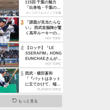
115回 千葉の魅力
「出身地・千葉の話
の続き。昔から野球
ガッツのフルスイング主義
熱の高い土地柄で
3
「課題が見当たらな
す」
い」 西武首脳陣が驚
く高卒ルーキーの高
い“完成度”
HOT TOPIC
4
【ロッテ】「LE
SSERAFIM」HONG
EUNCHAEさんが始
球式「この場に立て
HOT TOPIC
て本当にうれしい」
5
西武・横田蒼和
／8月5日の西武戦
「『バットはネット
（ZOZOマリン）
に立てかけて、端に
置くんだぞ』と栗山
PLAYER'S VOICE
巧さんに教えていた
だきました」／憧れ
もっと見る
の人からの金言