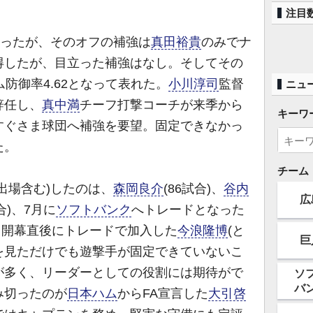
注目
なったが、そのオフの補強は
真田裕貴
のみでナ
得したが、目立った補強はなし。そしてその
防御率4.62となって表れた。
小川淳司
監督
ニュ
辞任し、
真中満
チーフ打撃コーチが来季から
キーワ
すぐさま球団へ補強を要望。固定できなかっ
た。
チーム
出場含む)したのは、
森岡良介
(86試合)、
谷内
広
試合)、7月に
ソフトバンク
へトレードとなった
、開幕直後にトレードで加入した
今浪隆博
(と
巨
字を見ただけでも遊撃手が固定できていないこ
が多く、リーダーとしての役割には期待がで
ソ
バ
み切ったのが
日本ハム
からFA宣言した
大引啓