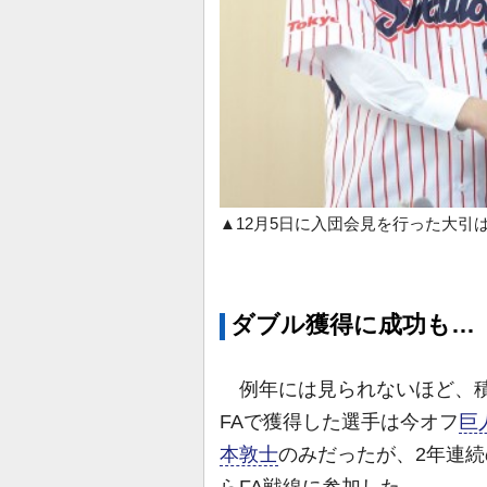
▲12月5日に入団会見を行った大引
ダブル獲得に成功も…
例年には見られないほど、積
FAで獲得した選手は今オフ
巨
本敦士
のみだったが、2年連