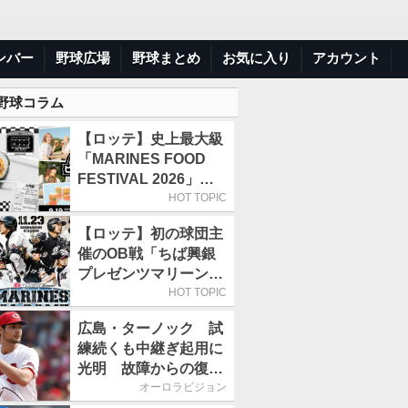
ンバー
野球広場
野球まとめ
お気に入り
アカウント
 野球コラム
【ロッテ】史上最大級
「MARINES FOOD
FESTIVAL 2026」第4
弾「KOREAN
HOT TOPIC
FOOD」は9月19～22
【ロッテ】初の球団主
日／初日はビール半額
催のOB戦「ちば興銀
デー
プレゼンツマリーンズ
スペシャルゲーム
HOT TOPIC
2026」、11月23日開
広島・ターノック 試
催
練続くも中継ぎ起用に
光明 故障からの復帰
期す／助っ人前半戦通
オーロラビジョン