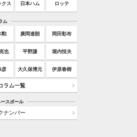
ックス
日本ハム
ロッテ
ラム
本勲
廣岡達朗
岡田彰布
克也
平野謙
堀内恒夫
恭彦
大久保博元
伊原春樹
コラム一覧
ベースボール
クナンバー