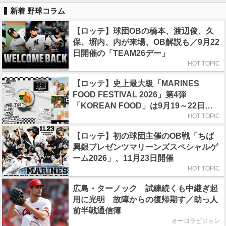
新着 野球コラム
【ロッテ】球団OBの橋本、渡辺俊、久
保、塀内、内が来場、OB解説も／9月22
日開催の「TEAM26デー」
HOT TOPIC
【ロッテ】史上最大級「MARINES
FOOD FESTIVAL 2026」第4弾
「KOREAN FOOD」は9月19～22日／
初日はビール半額デー
HOT TOPIC
【ロッテ】初の球団主催のOB戦「ちば
興銀プレゼンツマリーンズスペシャルゲ
ーム2026」、11月23日開催
HOT TOPIC
広島・ターノック 試練続くも中継ぎ起
用に光明 故障からの復帰期す／助っ人
前半戦通信簿
オーロラビジョン