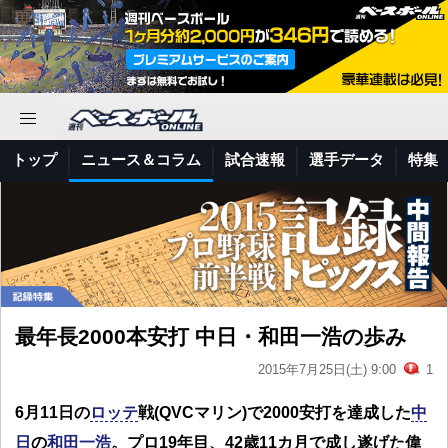
トップ
ニュース＆コラム
試合速報
選手データ
特集
最年長2000本安打 中日・和田一浩の歩み
2015年7月25日(土) 9:00
1
6月11日の
ロッテ
戦(QVCマリン)で2000安打を達成した
中
日
の
和田一浩
。プロ19年目、42歳11カ月で成し遂げた偉