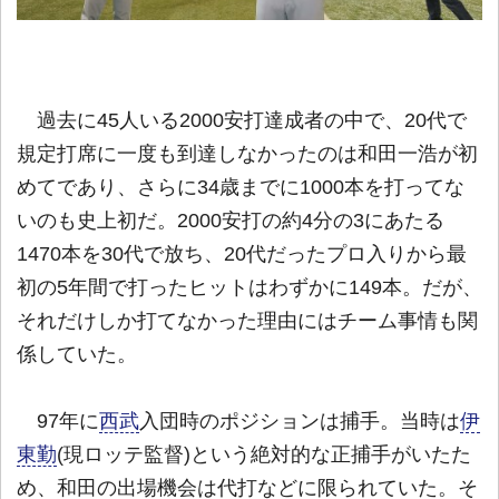
過去に45人いる2000安打達成者の中で、20代で
規定打席に一度も到達しなかったのは和田一浩が初
めてであり、さらに34歳までに1000本を打ってな
いのも史上初だ。2000安打の約4分の3にあたる
1470本を30代で放ち、20代だったプロ入りから最
初の5年間で打ったヒットはわずかに149本。だが、
それだけしか打てなかった理由にはチーム事情も関
係していた。
97年に
西武
入団時のポジションは捕手。当時は
伊
東勤
(現ロッテ監督)という絶対的な正捕手がいたた
め、和田の出場機会は代打などに限られていた。そ