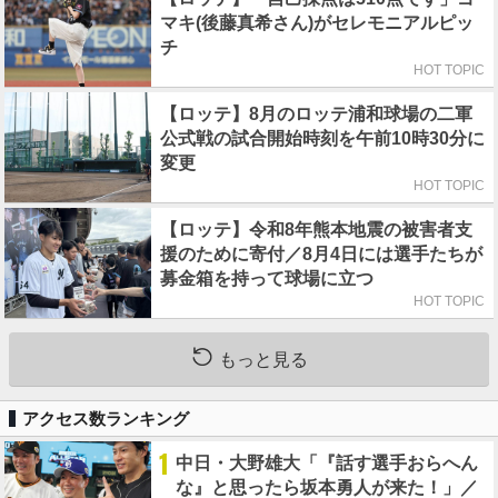
マキ(後藤真希さん)がセレモニアルピッ
チ
HOT TOPIC
【ロッテ】8月のロッテ浦和球場の二軍
公式戦の試合開始時刻を午前10時30分に
変更
HOT TOPIC
【ロッテ】令和8年熊本地震の被害者支
援のために寄付／8月4日には選手たちが
募金箱を持って球場に立つ
HOT TOPIC
もっと見る
アクセス数ランキング
1
中日・大野雄大「『話す選手おらへん
な』と思ったら坂本勇人が来た！」／