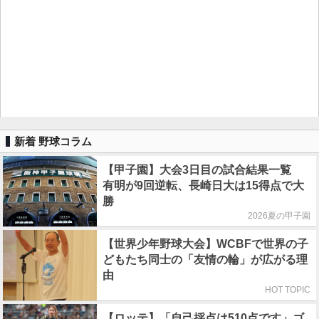
新着 野球コラム
【甲子園】大会3日目の試合結果一覧
有明が9回逆転、長崎日大は15得点で大
勝
2026夏の甲子園
【世界少年野球大会】WCBFで世界の子
どもたち同士の「友情の輪」が広がる理
由
HOT TOPIC
【ロッテ】「自己採点は510点です」ゴ