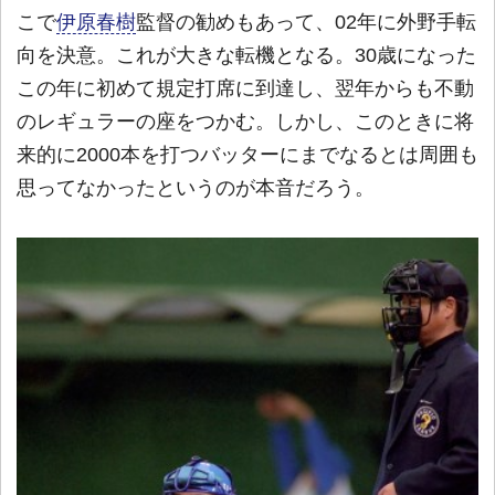
こで
伊原春樹
監督の勧めもあって、02年に外野手転
向を決意。これが大きな転機となる。30歳になった
この年に初めて規定打席に到達し、翌年からも不動
のレギュラーの座をつかむ。しかし、このときに将
来的に2000本を打つバッターにまでなるとは周囲も
思ってなかったというのが本音だろう。