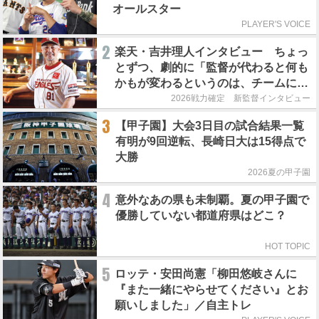
オールスター
PLAYER'S VOICE
2
楽天・吉井理人インタビュー ちょっ
とずつ、劇的に「監督が代わると何も
かもが変わるというのは、チームにと
って良くないことなんです」
2026戦力確定 新監督インタビュー
3
【甲子園】大会3日目の試合結果一覧
有明が9回逆転、長崎日大は15得点で
大勝
2026夏の甲子園
4
意外なあの県も未制覇。夏の甲子園で
優勝していない都道府県はどこ？
HOT TOPIC
5
ロッテ・安田尚憲「柳田悠岐さんに
『また一緒にやらせてください』とお
願いしました」／自主トレ