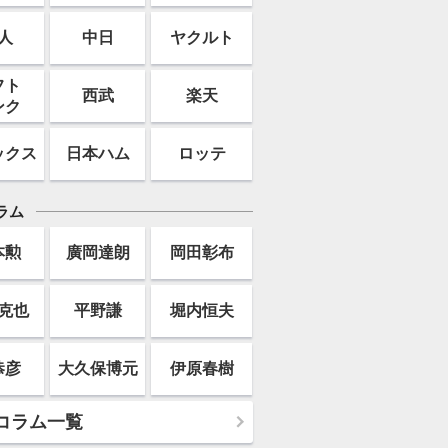
人
中日
ヤクルト
フト
西武
楽天
ンク
ックス
日本ハム
ロッテ
ラム
本勲
廣岡達朗
岡田彰布
克也
平野謙
堀内恒夫
恭彦
大久保博元
伊原春樹
コラム一覧