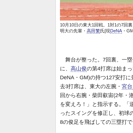
10月10日の東大1回戦。1対1の7
明大の先輩・
高田繁
氏[現
DeNA
・G
舞台が整った。7回裏、一塁
に、
高山俊
の第4打席は始まっ
DeNA・GM)の持つ127安打
去3打席は、東大の左腕・
宮台
回から右腕・柴田叡宙(2年・
を変えろ！」と指示する。「
ったスイングを修正し、初球の
8の俊足を飛ばしての三塁打で