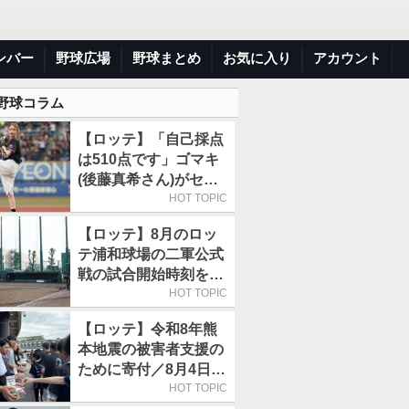
ンバー
野球広場
野球まとめ
お気に入り
アカウント
 野球コラム
【ロッテ】「自己採点
は510点です」ゴマキ
(後藤真希さん)がセレ
モニアルピッチ
HOT TOPIC
【ロッテ】8月のロッ
テ浦和球場の二軍公式
戦の試合開始時刻を午
前10時30分に変更
HOT TOPIC
【ロッテ】令和8年熊
本地震の被害者支援の
ために寄付／8月4日に
は選手たちが募金箱を
HOT TOPIC