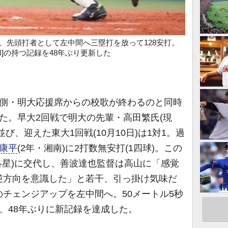
回裏、先頭打者として左中間へ三塁打を放って128安打。
M]の持つ記録を48年ぶり更新した
側・明大応援席からの校歌が終わるのと同時
た。早大2回戦で明大の先輩・高田繁氏(現
に並び、迎えた東大1回戦(10月10日)は1対1。過
康平
(2年・湘南)に2打数無安打(1四球)。この
洛星)に交代し、善波達也監督は高山に「感覚
逆方向を意識した」と若干、引っ掛け気味だ
チェンジアップを左中間へ。50メートル5秒
、48年ぶりに新記録を達成した。