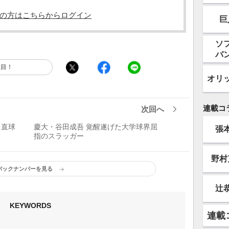
の方はこちらからログイン
巨
ソ
バ
注目！
オリ
連載コ
次回へ
ロ直球
慶大・谷田成吾 覚醒遂げた大学球界屈
張
指のスラッガー
野村
バックナンバーを見る
辻
KEYWORDS
連載