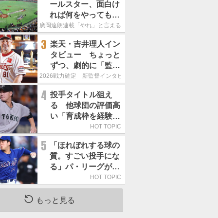
ールスター、面白け
れば何をやってもい
いという発想は大間
廣岡達朗連載「やれ」と言える信念
違い」
3
楽天・吉井理人イン
タビュー ちょっと
ずつ、劇的に「監督
が代わると何もかも
2026戦力確定 新監督インタビュー
が変わるというの
4
投手タイトル狙え
は、チームにとって
る 他球団の評価高
良くないことなんで
い「育成枠を経験し
す」
た巨人の左腕」は
HOT TOPIC
5
「ほれぼれする球の
質。すごい投手にな
る」パ・リーグが驚
いた「中日の左腕」
HOT TOPIC
は
もっと見る