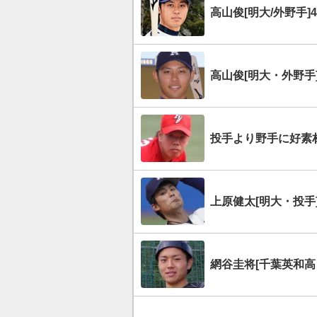
高山俊[明大/外野手
高山俊[明大・外野手
投手より野手に好素
上原健太[明大・投手
網谷圭将[千葉英和高