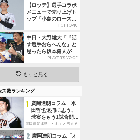
持って球場に立つ
【ロッテ】選手コラボ
メニューで売り上げト
ップ「小島のロースト
ビーフ丼」が4年連続
HOT TOPIC
で1万食を突破
中日・大野雄大「『話
す選手おらへんな』と
思ったら坂本勇人が来
た！」／オールスター
PLAYER'S VOICE
もっと見る
セス数ランキング
1
廣岡達朗コラム「米
田哲也逮捕に思う。
球宴をもう1試合開催
でOB救済を」
廣岡達朗連載「やれ」と言える信念
2
廣岡達朗コラム「オ