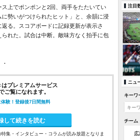
注目
ス上でポンポンと2回、両手をたたいてい
ムに勢いがつけられたヒット」と、余韻に浸
に返る。スコアボードに記録更新が表示さ
えられた。試合は中断。敵味方なく拍手に包
。
・・
ニュ
きはプレミアムサービス
でご覧になれます。
キーワ
は体験！登録後7日間無料
録して続きを読む
チーム
広
の特集・インタビュー・コラムが読み放題となりま