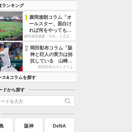
数ランキング
1
廣岡達朗コラム「オ
ールスター、面白け
れば何をやってもい
いという発想は大間
廣岡達朗連載「やれ」と言える信念
違い」
2
岡田彰布コラム「阪
神と巨人の実力は拮
抗している 山崎、
小笠原の存在は大き
岡田彰布のそらそうよ
い」
ース&コラムを探す
ードから探す
島
阪神
DeNA