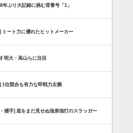
]48年ぶり大記録に挑む背番号「1」
] ミート力に優れたヒットメーカー
材 明大・高山らに注目
] 1位競合も有力な即戦力左腕
・捕手] 底をまだ見せぬ強肩強打のスラッガー