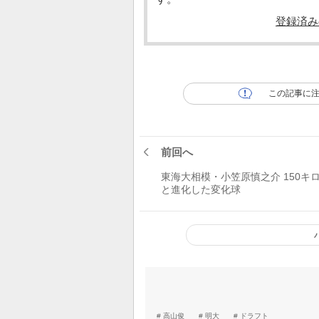
登録済み
この記事に
前回へ
東海大相模・小笠原慎之介 150キ
と進化した変化球
高山俊
明大
ドラフト