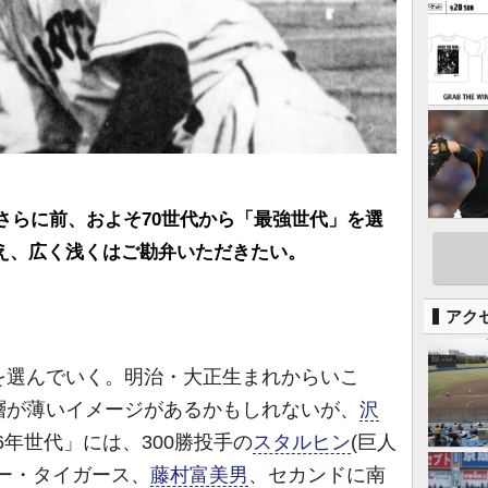
りさらに前、およそ70世代から「最強世代」を選
え、広く浅くはご勘弁いただきたい。
アク
選んでいく。明治・大正生まれからいこ
層が薄いイメージがあるかもしれないが、
沢
16年世代」には、300勝投手の
スタルヒン
(巨人
ー・タイガース、
藤村富美男
、セカンドに南