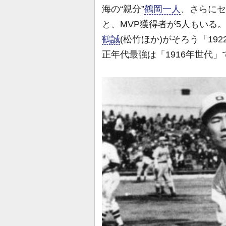
海の“親分”
鶴岡一人
、さらにセ
と、MVP獲得者が5人もいる
鶴誠
(松竹ほか)がそろう「1
正年代最強は「1916年世代