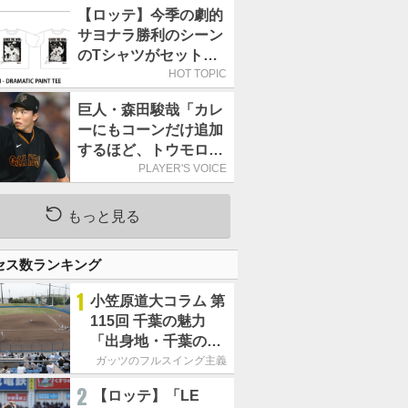
武戦(ZOZOマリン)
【ロッテ】今季の劇的
サヨナラ勝利のシーン
のTシャツがセットに
なった9月20日の西武
HOT TOPIC
戦のチケットを販売
巨人・森田駿哉「カレ
ーにもコーンだけ追加
するほど、トウモロコ
シが大好きです」／野
PLAYER'S VOICE
菜
もっと見る
セス数ランキング
1
小笠原道大コラム 第
115回 千葉の魅力
「出身地・千葉の話
の続き。昔から野球
ガッツのフルスイング主義
熱の高い土地柄で
2
【ロッテ】「LE
す」