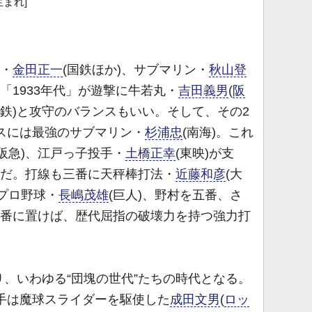
生まれ]
腕・
金田正一
(国鉄ほか)、サブマリン・
秋山登
「1933年代」が遊撃に牛若丸・
吉田義男
(
阪
西鉄)と攻守のバランスもいい。そして、その2
ースには最強のサブマリン・
杉浦忠
(南海)。これ
(阪急)、江戸っ子投手・
土橋正幸
(東映)が支
海)だ。打線も三番に天秤棒打法・
近藤和彦
(大
プロ野球・
長嶋茂雄
(巨人)、野村を五番、さ
六番に置けば、歴代屈指の破壊力を持つ強力打
、いわゆる“団塊の世代”たちの時代となる。
投手は魔球スライダーを駆使した
成田文男
(
ロッ