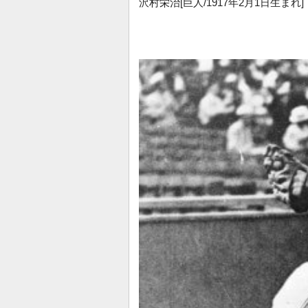
沢村栄治[巨人/1917年2月1日生まれ]