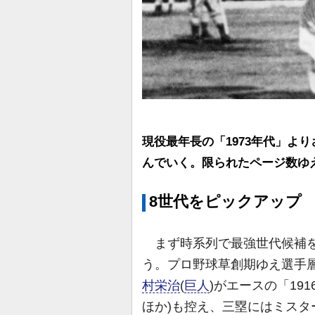
現役最年長の「1973年代」よ
んでいく。限られたページ数ゆ
8世代をピックアップ
まず時系列で最強世代候補を
う。プロ野球草創期ゆえ選手
村栄治
(
巨人
)がエースの「19
ほか)も控え、三塁にはミスタ