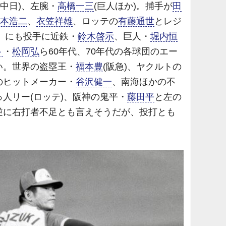
(中日)、左腕・
高橋一三
(巨人ほか)。捕手が
田
本浩二
、
衣笠祥雄
、ロッテの
有藤通世
とレジ
代」にも投手に近鉄・
鈴木啓示
、巨人・
堀内恒
ト
・
松岡弘
ら60年代、70年代の各球団のエー
い。世界の盗塁王・
福本豊
(阪急)、ヤクルトの
のヒットメーカー・
谷沢健一
、南海ほかの不
人リー(ロッテ)、阪神の鬼平・
藤田平
と左の
逆に右打者不足とも言えそうだが、投打とも