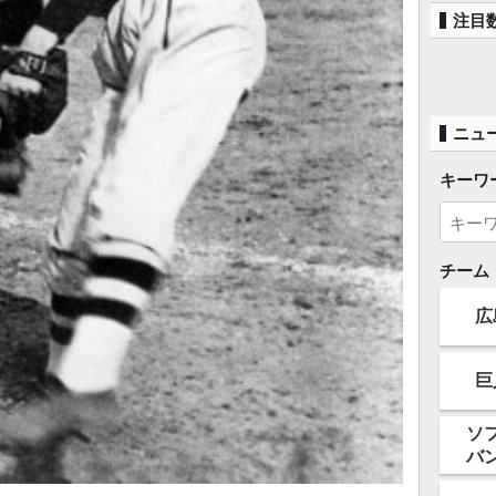
注目
ニュ
キーワ
チーム
広
巨
ソ
バ