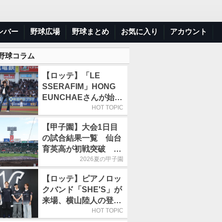
ンバー
野球広場
野球まとめ
お気に入り
アカウント
 野球コラム
【ロッテ】「LE
SSERAFIM」HONG
EUNCHAEさんが始球
式「この場に立てて本
HOT TOPIC
当にうれしい」／8月5
【甲子園】大会1日目
日の西武戦（ZOZOマ
の試合結果一覧 仙台
リン）
育英高が初戦突破 4
番・田山纏が今大会1
2026夏の甲子園
号アーチ
【ロッテ】ピアノロッ
クバンド「SHE'S」が
来場、横山陸人の登場
曲を演奏／8月4日の西
HOT TOPIC