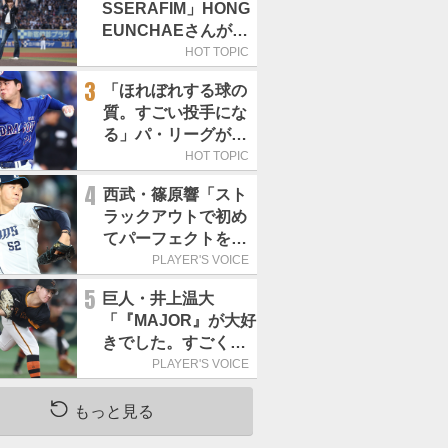
SSERAFIM」HONG
EUNCHAEさんが始
球式「この場に立て
HOT TOPIC
て本当にうれしい」
3
「ほれぼれする球の
／8月5日の西武戦
質。すごい投手にな
（ZOZOマリン）
る」パ・リーグが驚
いた「中日の左腕」
HOT TOPIC
は
4
西武・篠原響「スト
ラックアウトで初め
てパーフェクトを取
れました!!」／ストラ
PLAYER'S VOICE
ックアウト
5
巨人・井上温大
「『MAJOR』が大好
きでした。すごく練
習する姿にいつもい
PLAYER'S VOICE
い刺激をもらいま
す」／マンガ
もっと見る