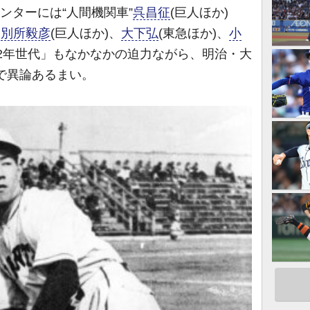
ンターには“人間機関車”
呉昌征
(巨人ほか)
。
別所毅彦
(巨人ほか)、
大下弘
(東急ほか)、
小
922年世代」もなかなかの迫力ながら、明治・大
」で異論あるまい。