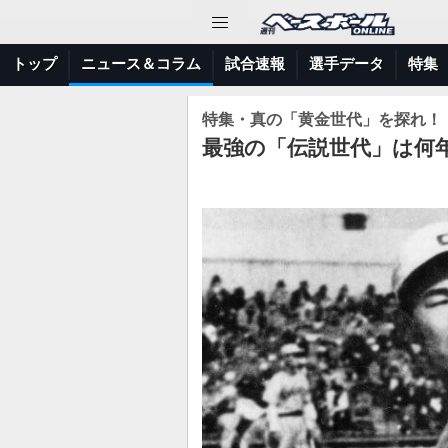
トップ
ニュース＆コラム
試合速報
選手データ
特集
特集・真の「黄金世代」を探れ！
最強の「伝説世代」は何