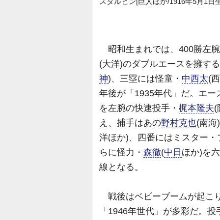
スタルヒン[巨人ほか/1916年5月1日
昭和生まれでは、400勝左
(大洋)のダブルエースを擁する
神
)、三塁には怪童・
中西太
(
年後が「1935年代」だ。エ
を左腕の快速投手・
梶本隆夫
え、捕手はあの
野村克也
(南
洋ほか)、四番にはミスター・
らに怪力・
森徹
(
中日
ほか)を
線となる。
戦後はベビーブームが起こり
「1946年世代」が多彩だ。