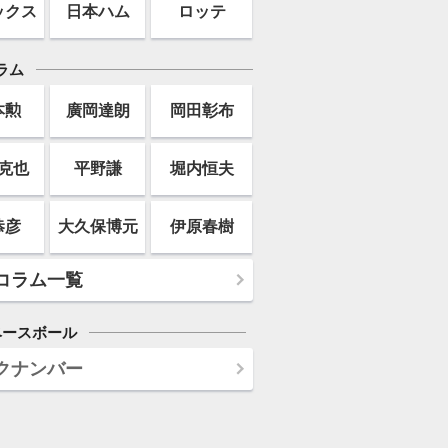
ックス
日本ハム
ロッテ
ラム
本勲
廣岡達朗
岡田彰布
克也
平野謙
堀内恒夫
恭彦
大久保博元
伊原春樹
コラム一覧
ベースボール
クナンバー