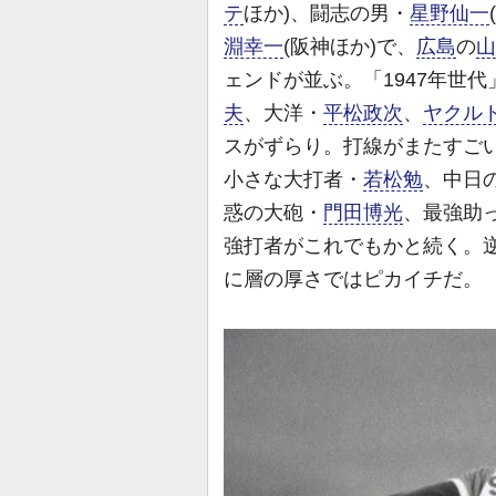
テ
ほか)、闘志の男・
星野仙一
淵幸一
(阪神ほか)で、
広島
の
山
ェンドが並ぶ。「1947年世
夫
、大洋・
平松政次
、
ヤクル
スがずらり。打線がまたすご
小さな大打者・
若松勉
、中日
惑の大砲・
門田博光
、最強助っ
強打者がこれでもかと続く。
に層の厚さではピカイチだ。