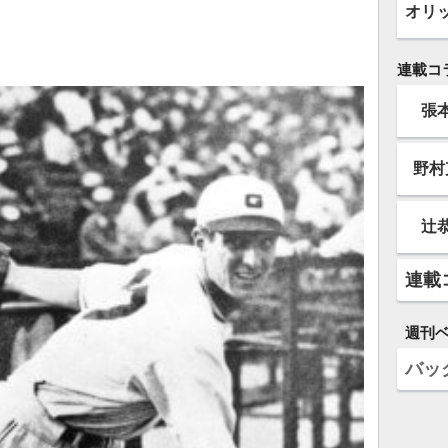
オリ
連載コ
張
野村
辻
連載
週刊
バッ