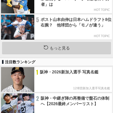
者」は
HOT TOPIC
5
ポスト山本由伸は日本ハムドラフト8位
右腕？ 他球団から「モノが違う」
HOT TOPIC
もっと見る
注目数ランキング
1
阪神・2026新加入選手 写真名鑑
12球団新加入選手写真名鑑
2
阪神・中継ぎ陣の再整備で盤石の体制
へ【2026最終メンバーリスト】