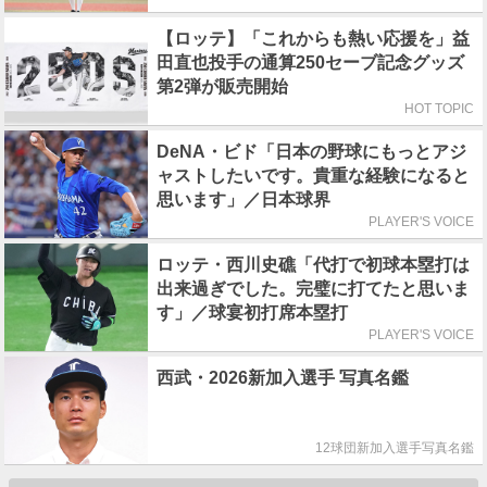
【ロッテ】「これからも熱い応援を」益
田直也投手の通算250セーブ記念グッズ
第2弾が販売開始
HOT TOPIC
DeNA・ビド「日本の野球にもっとアジ
ャストしたいです。貴重な経験になると
思います」／日本球界
PLAYER'S VOICE
ロッテ・西川史礁「代打で初球本塁打は
出来過ぎでした。完璧に打てたと思いま
す」／球宴初打席本塁打
PLAYER'S VOICE
西武・2026新加入選手 写真名鑑
12球団新加入選手写真名鑑