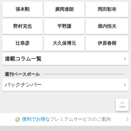
張本勲
廣岡達朗
岡田彰布
野村克也
平野謙
堀内恒夫
辻恭彦
大久保博元
伊原春樹
連載コラム一覧
週刊ベースボール
バックナンバー
便利でお得な
プレミアムサービスのご案内
P