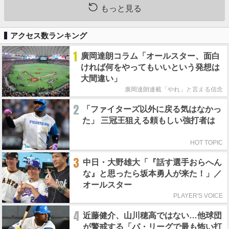
もっと見る
アクセス数ランキング
1
廣岡達朗コラム「オールスター、面白
ければ何をやってもいいという発想は
大間違い」
廣岡達朗連載「やれ」と言える信念
2
「ファイターズ以外に戻る気はなかっ
た」 三冠王狙える頼もしい強打者は
HOT TOPIC
3
中日・大野雄大「『話す選手おらへん
な』と思ったら坂本勇人が来た！」／
オールスター
PLAYER'S VOICE
4
近藤健介、山川穂高ではない…他球団
が警戒する「パ・リーグで最も怖い打