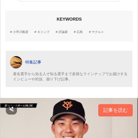
KEYWORDS
小早川毅彦
キャンプ
評論家
広島
ヤクルト
特集記事
著名選手から知る人ぞ知る選手まで多様なラインナップでお届けする
インビューや対談、掘り下げ記事。
記事を読む