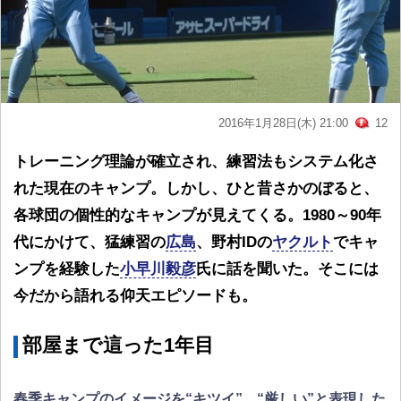
2016年1月28日(木) 21:00
12
トレーニング理論が確立され、練習法もシステム化さ
れた現在のキャンプ。しかし、ひと昔さかのぼると、
各球団の個性的なキャンプが見えてくる。1980～90年
代にかけて、猛練習の
広島
、野村IDの
ヤクルト
でキャ
ンプを経験した
小早川毅彦
氏に話を聞いた。そこには
今だから語れる仰天エピソードも。
部屋まで這った1年目
春季キャンプのイメージを“キツイ”、“厳しい”と表現した