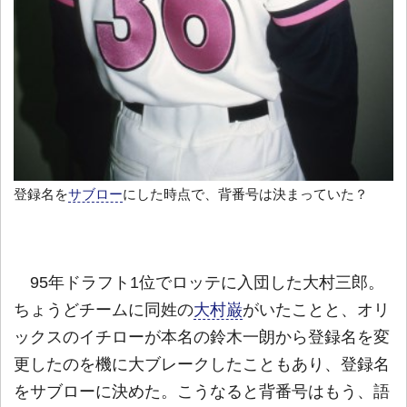
登録名を
サブロー
にした時点で、背番号は決まっていた？
95年ドラフト1位でロッテに入団した大村三郎。
ちょうどチームに同姓の
大村巌
がいたことと、オリ
ックスのイチローが本名の鈴木一朗から登録名を変
更したのを機に大ブレークしたこともあり、登録名
をサブローに決めた。こうなると背番号はもう、語