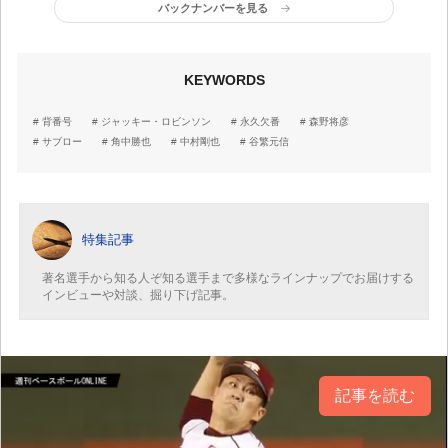
バックナンバーを見る
KEYWORDS
背番号
ジャッキー・ロビンソン
永久欠番
森野将彦
サブロー
角中勝也
中村剛也
谷繁元信
特集記事
著名選手から知る人ぞ知る選手まで多様なラインナップでお届けする
インビューや対談、掘り下げ記事。
記事を読む