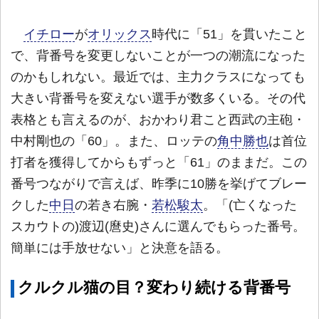
イチロー
が
オリックス
時代に「51」を貫いたこと
で、背番号を変更しないことが一つの潮流になった
のかもしれない。最近では、主力クラスになっても
大きい背番号を変えない選手が数多くいる。その代
表格とも言えるのが、おかわり君こと西武の主砲・
中村剛也の「60」。また、ロッテの
角中勝也
は首位
打者を獲得してからもずっと「61」のままだ。この
番号つながりで言えば、昨季に10勝を挙げてブレー
クした
中日
の若き右腕・
若松駿太
。「(亡くなった
スカウトの)渡辺(麿史)さんに選んでもらった番号。
簡単には手放せない」と決意を語る。
クルクル猫の目？変わり続ける背番号