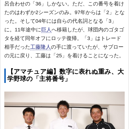
呂合わせの「36」しかない。ただ、この番号を着け
たのはわずか2シーズンのみ。97年からは「2」とな
った。そして04年には自らの代名詞となる「3」
に。11年途中に
巨人
へ移籍したが、球団内のゴタゴ
タを経て同年オフにロッテ復帰。「3」はトレード
相手だった
工藤隆人
の手に渡っていたが、サブロー
の元に戻り、工藤は「25」を着けることになった。
【アマチュア編】数字に表れぬ重み、大
学野球の「主将番号」