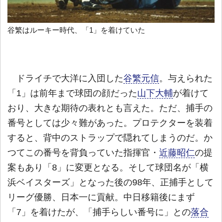
谷繁はルーキー時代、「1」を着けていた
ドライチで大洋に入団した
谷繁元信
。与えられた
「1」は前年まで球団の顔だった
山下大輔
が着けて
おり、大きな期待の表れとも言えた。ただ、捕手の
番号としては少々難があった。プロテクターを装着
すると、背中のストラップで隠れてしまうのだ。か
つてこの番号を背負っていた指揮官・
近藤昭仁
の提
案もあり「8」に変更となる。そして球団名が「横
浜ベイスターズ」となった後の98年、正捕手として
リーグ優勝、日本一に貢献。中日移籍後にまず
「7」を着けたが、「捕手らしい番号に」との
落合