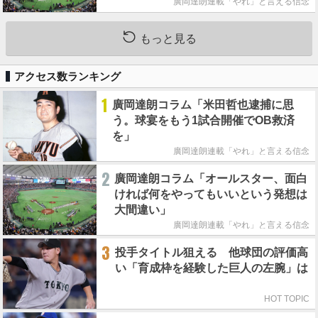
廣岡達朗連載「やれ」と言える信念
もっと見る
アクセス数ランキング
1
廣岡達朗コラム「米田哲也逮捕に思
う。球宴をもう1試合開催でOB救済
を」
廣岡達朗連載「やれ」と言える信念
2
廣岡達朗コラム「オールスター、面白
ければ何をやってもいいという発想は
大間違い」
廣岡達朗連載「やれ」と言える信念
3
投手タイトル狙える 他球団の評価高
い「育成枠を経験した巨人の左腕」は
HOT TOPIC