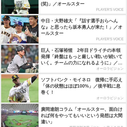
(笑)」／オールスター
PLAYER'S VOICE
中日・大野雄大「『話す選手おらへん
な』と思ったら坂本勇人が来た！」／オ
ールスター
PLAYER'S VOICE
巨人・石塚裕惺 2年目ドライチの本領
発揮「終盤はもっと厳しい戦いが続いて
いく。チームの力になれるように」／後
半戦に息巻く！
オーロラビジョン
ソフトバンク・モイネロ 復帰に手応え
「体の状態はほぼ100%」／後半戦に息
巻く！
オーロラビジョン
廣岡達朗コラム「オールスター、面白け
れば何をやってもいいという発想は大間
違い」