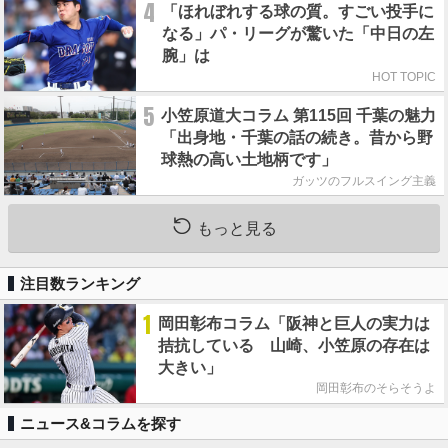
4
「ほれぼれする球の質。すごい投手に
なる」パ・リーグが驚いた「中日の左
腕」は
HOT TOPIC
5
小笠原道大コラム 第115回 千葉の魅力
「出身地・千葉の話の続き。昔から野
球熱の高い土地柄です」
ガッツのフルスイング主義
もっと見る
注目数ランキング
1
岡田彰布コラム「阪神と巨人の実力は
拮抗している 山崎、小笠原の存在は
大きい」
岡田彰布のそらそうよ
ニュース&コラムを探す