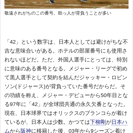
敬遠されがちのこの番号。助っ人が背負うことが多い
「42」という数字は、日本人としては避けがちな不
吉な意味合いがある。ホテルの部屋番号にも使用さ
れないほどだ。ただ、外国人選手にとっては、特別
に意味のある番号となる。メジャー・リーグで初め
て黒人選手として契約を結んだジャッキー・ロビン
ソン(ドジャース)が背負っていた番号だからだ。そ
の功績を称え、メジャー・デビューから50年目とな
る97年に「42」が全球団共通の永久欠番となった。
現在、日本球界ではオリックスのブランコらが着け
ているが、日本人は少数。かつては
下柳剛
が
日本ハ
ム
から
阪神
に移籍した後、03年から9シーズン着け