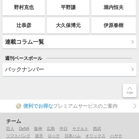
野村克也
平野謙
堀内恒夫
辻恭彦
大久保博元
伊原春樹
連載コラム一覧
週刊ベースボール
バックナンバー
便利でお得な
プレミアムサービスのご案内
P
チーム
巨人
DeNA
阪神
広島
中日
ヤクルト
西武
ソフトバンク
楽天
ロッテ
日本ハム
オリックス
ハヤテ