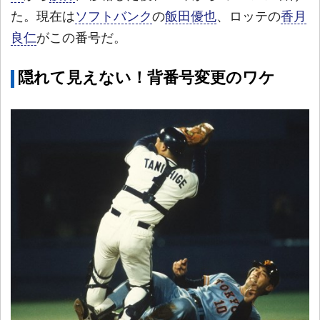
た。現在は
ソフトバンク
の
飯田優也
、ロッテの
香月
良仁
がこの番号だ。
隠れて見えない！背番号変更のワケ