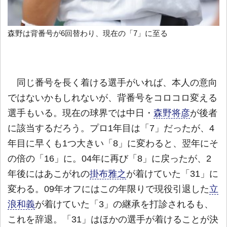
森野は背番号が6回替わり、現在の「7」に至る
同じ番号を長く着ける選手がいれば、本人の意向
ではないかもしれないが、背番号をコロコロ変える
選手もいる。現在の球界では中日・
森野将彦
が後者
に該当するだろう。プロ1年目は「7」だったが、4
年目に早くも1つ大きい「8」に変わると、翌年にそ
の倍の「16」に。04年に再び「8」に戻ったが、2
年後にはあこがれの
掛布雅之
が着けていた「31」に
変わる。09年オフにはこの年限りで現役引退した
立
浪和義
が着けていた「3」の継承を打診されるも、
これを辞退。「31」はほかの選手が着けることが決