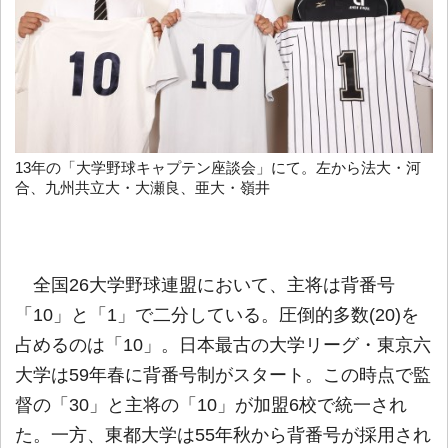
13年の「大学野球キャプテン座談会」にて。左から法大・河
合、九州共立大・大瀬良、亜大・嶺井
全国26大学野球連盟において、主将は背番号
「10」と「1」で二分している。圧倒的多数(20)を
占めるのは「10」。日本最古の大学リーグ・東京六
大学は59年春に背番号制がスタート。この時点で監
督の「30」と主将の「10」が加盟6校で統一され
た。一方、東都大学は55年秋から背番号が採用され