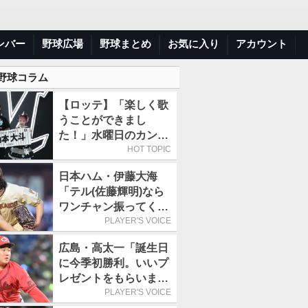
ンバー
野球広場
野球まとめ
お気に入り
アカウント
 野球コラム
【ロッテ】「楽しく歌
うことができまし
た！」水曜日のカンパ
ネラ、8月8日のオリッ
HOT TOPIC
クス戦(ZOZOマリン)
日本ハム・伊藤大海
に来場
「テル(佐藤輝明)なら
ワンチャン振ってくれ
るかなと思って超スロ
PLAYER'S VOICE
ーカーブを投げまし
広島・高太一「誕生日
た」／魔球
に今季初勝利。いいプ
レゼントをもらいまし
た」／バースデー星
PLAYER'S VOICE