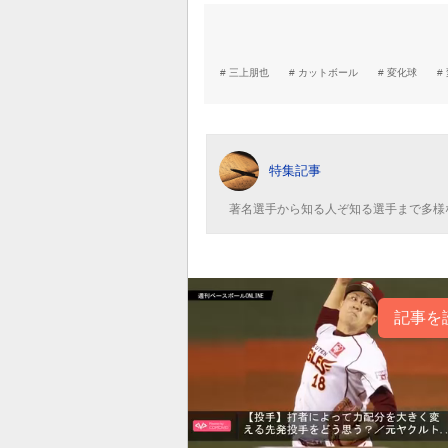
三上朋也
カットボール
変化球
特集記事
著名選手から知る人ぞ知る選手まで多様
記事を