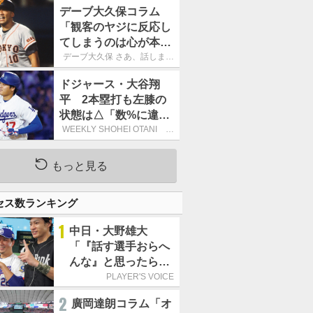
デーブ大久保コラム
「観客のヤジに反応し
てしまうのは心が本当
に純粋だからなので
デーブ大久保 さあ、話しまし
ょう！
す」
ドジャース・大谷翔
平 2本塁打も左膝の
状態は△「数%に違和
感があるなら、まだ休
WEEKLY SHOHEI OTANI 二
刀流で呼び込む3連覇
もうという全体的な方
針」
もっと見る
セス数ランキング
1
中日・大野雄大
「『話す選手おらへ
んな』と思ったら坂
本勇人が来た！」／
PLAYER'S VOICE
オールスター
2
廣岡達朗コラム「オ