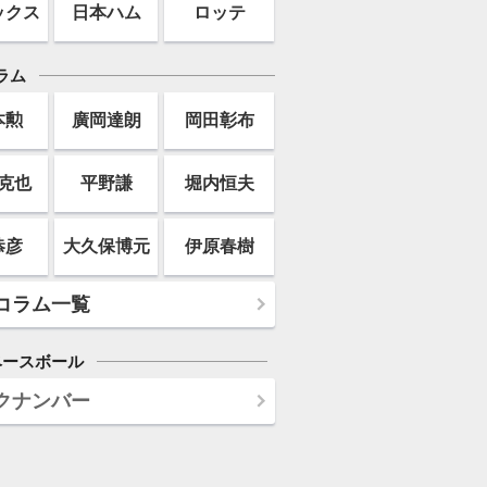
ックス
日本ハム
ロッテ
ラム
本勲
廣岡達朗
岡田彰布
克也
平野謙
堀内恒夫
恭彦
大久保博元
伊原春樹
コラム一覧
ベースボール
クナンバー