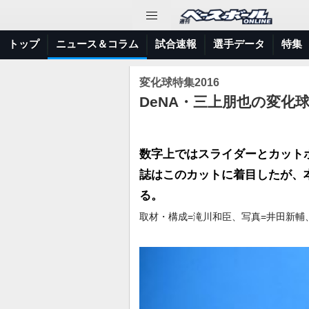
トップ
ニュース＆コラム
試合速報
選手データ
特集
変化球特集2016
DeNA・三上朋也の変化
数字上ではスライダーとカット
誌はこのカットに着目したが、
る。
取材・構成=滝川和臣、写真=井田新輔、