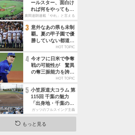
ールスター、面白け
れば何をやってもい
いという発想は大間
廣岡達朗連載「やれ」と言える信念
違い」
3
意外なあの県も未制
覇。夏の甲子園で優
勝していない都道府
県はどこ？
HOT TOPIC
4
今オフに日米で争奪
戦の可能性が 驚異
の奪三振能力を誇る
「最速160キロ右
HOT TOPIC
腕」は
5
小笠原道大コラム 第
115回 千葉の魅力
「出身地・千葉の話
の続き。昔から野球
ガッツのフルスイング主義
熱の高い土地柄で
す」
もっと見る