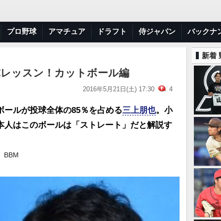
プロ野球
アマチュア
ドラフト
侍ジャパン
バックナ
新着
球レッスン！カットボール編
2016年5月21日(土) 17:30
4
ボールが投球全体の85％を占める
三上朋也
。小
本人はこのボールは「ストレート」だと解説す
BBM