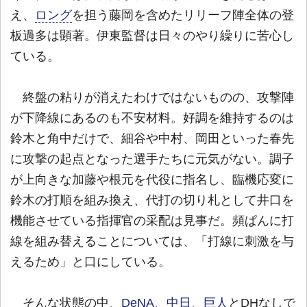
え、
ロング
を担う藤岡を含めたリリーフ陣全体の登
板過多は顕著。伊東監督は日々のやり繰りに苦心し
ている。
終盤の粘りが消えたわけではないものの、攻撃陣
が下降線にあるのも不安材料。好調を維持するのは
鈴木と角中だけで、細谷や中村、岡田といった春先
に攻撃の起点となった選手たちに元気がない。調子
が上向きな加藤や根元を代役に指名し、臨機応変に
鈴木の打順を組み換え、代打の切り札として井口を
機能させている指揮官の采配は見事だ。頻ぱんに打
線を組み替えることについては、「打線に刺激を与
えるため」と口にしている。
そんな状態の中、
DeNA
、
中日
、
巨人
とDHなしで