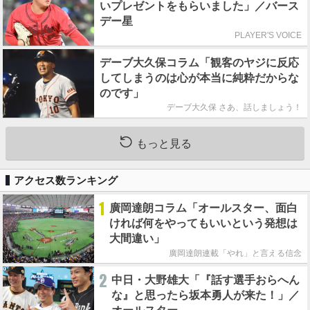
いプレゼントをもらいました」／バース
デー星
PLAYER'S VOICE
デーブ大久保コラム「観客のヤジに反応
してしまうのは心が本当に純粋だからな
のです」
デーブ大久保 さあ、話しましょう！
もっと見る
アクセス数ランキング
1
廣岡達朗コラム「オールスター、面白
ければ何をやってもいいという発想は
大間違い」
廣岡達朗連載「やれ」と言える信念
2
中日・大野雄大「『話す選手おらへん
な』と思ったら坂本勇人が来た！」／