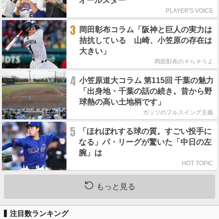
オールスター
PLAYER'S VOICE
3
岡田彰布コラム「阪神と巨人の実力は
拮抗している 山崎、小笠原の存在は
大きい」
岡田彰布のそらそうよ
4
小笠原道大コラム 第115回 千葉の魅力
「出身地・千葉の話の続き。昔から野
球熱の高い土地柄です」
ガッツのフルスイング主義
5
「ほれぼれする球の質。すごい投手に
なる」パ・リーグが驚いた「中日の左
腕」は
HOT TOPIC
もっと見る
注目数ランキング