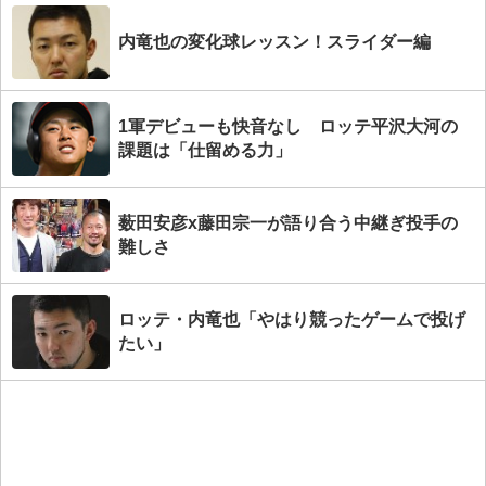
内竜也の変化球レッスン！スライダー編
1軍デビューも快音なし ロッテ平沢大河の
課題は「仕留める力」
薮田安彦x藤田宗一が語り合う中継ぎ投手の
難しさ
ロッテ・内竜也「やはり競ったゲームで投げ
たい」