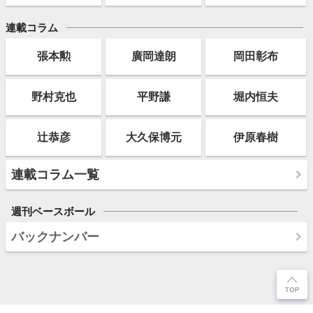
連載コラム
張本勲
廣岡達朗
岡田彰布
野村克也
平野謙
堀内恒夫
辻恭彦
大久保博元
伊原春樹
連載コラム一覧
週刊ベースボール
バックナンバー