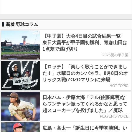
新着 野球コラム
【甲子園】大会4日目の試合結果一覧
東日大昌平が甲子園初勝利、青森山田は
1点差で逃げ切り
2026夏の甲子園
【ロッテ】「楽しく歌うことができまし
た！」水曜日のカンパネラ、8月8日のオ
リックス戦(ZOZOマリン)に来場
HOT TOPIC
日本ハム・伊藤大海「テル(佐藤輝明)な
らワンチャン振ってくれるかなと思って
超スローカーブを投げました」／魔球
PLAYER'S VOICE
広島・高太一「誕生日に今季初勝利。い