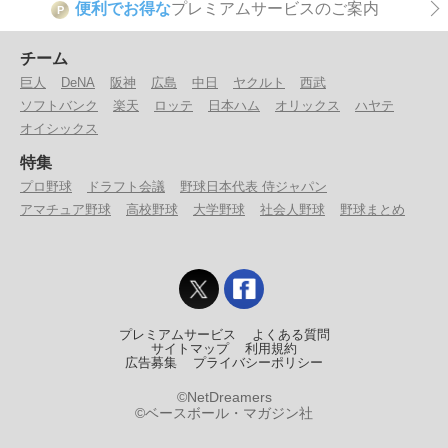
便利でお得な
プレミアムサービスのご案内
P
チーム
巨人
DeNA
阪神
広島
中日
ヤクルト
西武
ソフトバンク
楽天
ロッテ
日本ハム
オリックス
ハヤテ
オイシックス
特集
プロ野球
ドラフト会議
野球日本代表 侍ジャパン
アマチュア野球
高校野球
大学野球
社会人野球
野球まとめ
プレミアムサービス
よくある質問
サイトマップ
利用規約
広告募集
プライバシーポリシー
©NetDreamers
©ベースボール・マガジン社