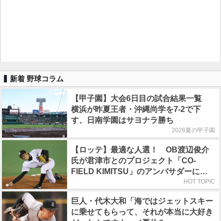
新着 野球コラム
【甲子園】大会6日目の試合結果一覧
横浜が昨夏王者・沖縄尚学を7-2で下
す、日南学園はサヨナラ勝ち
2026夏の甲子園
【ロッテ】最適な人選！ OB渡辺俊介
氏が君津市とのプロジェクト「CO-
FIELD KIMITSU」のアンバサダーに就
任
HOT TOPIC
巨人・代木大和「海ではジェットスキー
に乗せてもらって、それが本当に大好き