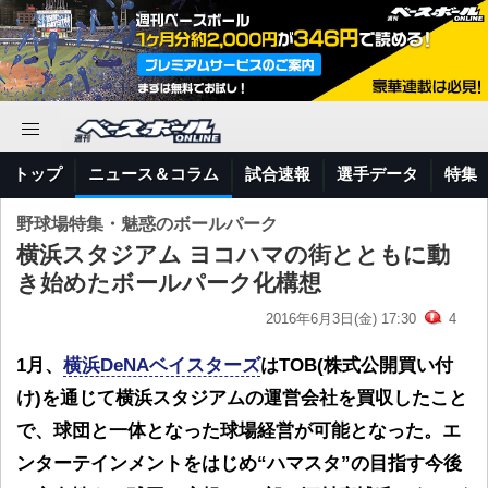
トップ
ニュース＆コラム
試合速報
選手データ
特集
野球場特集・魅惑のボールパーク
横浜スタジアム ヨコハマの街とともに動
き始めたボールパーク化構想
2016年6月3日(金) 17:30
4
1月、
横浜DeNAベイスターズ
はTOB(株式公開買い付
け)を通じて横浜スタジアムの運営会社を買収したこと
で、球団と一体となった球場経営が可能となった。エ
ンターテインメントをはじめ“ハマスタ”の目指す今後