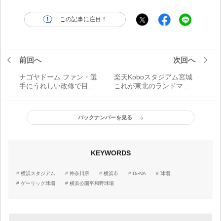
この記事に注目！
前回へ
次回へ
ナゴヤドーム ファン・選
楽天Koboスタジアム宮城
手にうれしい改修で目指
これが東北のランドマー
せ歓喜のメモリアルイヤ
ク、世界に誇るボールパ
ー
ーク！
バックナンバーを見る
KEYWORDS
横浜スタジアム
神奈川県
横浜市
DeNA
球場
ゲーリック球場
横浜公園平和野球場