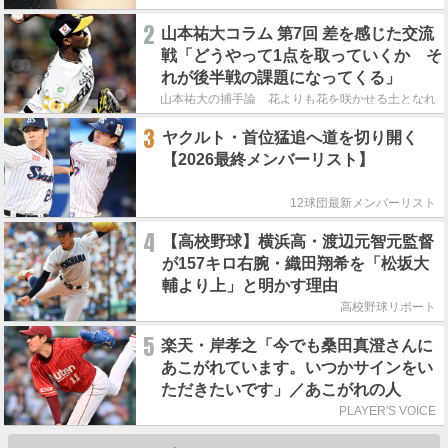
2
山本祐大コラム 第7回 差を感じた交流
戦「どうやって1点を取っていくか そ
れが後半戦の課題になってくる」
山本祐大の捕手論 花よりも花を咲かせる土となれ
3
ヤクルト・首位猛追へ道を切り開く
【2026最終メンバーリスト】
12球団最新メンバーリスト
4
【高校野球】横浜高・渡辺元智元監督
が157キロ右腕・織田翔希を「松坂大
輔より上」と明かす理由
高校野球リポート
5
楽天・岸孝之「今でも桑田真澄さんに
あこがれています。いつかサインをい
ただきたいです」／あこがれの人
PLAYER'S VOICE