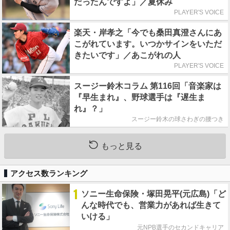
だったんですよ」／夏休み
PLAYER'S VOICE
楽天・岸孝之「今でも桑田真澄さんにあ
こがれています。いつかサインをいただ
きたいです」／あこがれの人
PLAYER'S VOICE
スージー鈴木コラム 第116回「音楽家は
『早生まれ』、野球選手は『遅生ま
れ』？」
スージー鈴木の球さわぎの腰つき
もっと見る
アクセス数ランキング
1
ソニー生命保険・塚田晃平(元広島)「ど
んな時代でも、営業力があれば生きて
いける」
元NPB選手のセカンドキャリア