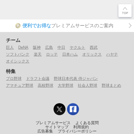
便利でお得な
プレミアムサービスのご案内
P
チーム
巨人
DeNA
阪神
広島
中日
ヤクルト
西武
ソフトバンク
楽天
ロッテ
日本ハム
オリックス
ハヤテ
オイシックス
特集
プロ野球
ドラフト会議
野球日本代表 侍ジャパン
アマチュア野球
高校野球
大学野球
社会人野球
野球まとめ
プレミアムサービス
よくある質問
サイトマップ
利用規約
広告募集
プライバシーポリシー