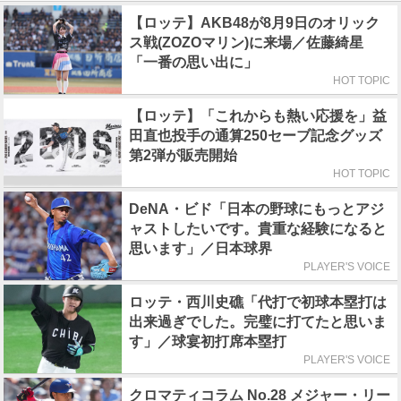
【ロッテ】AKB48が8月9日のオリック
ス戦(ZOZOマリン)に来場／佐藤綺星
「一番の思い出に」
HOT TOPIC
【ロッテ】「これからも熱い応援を」益
田直也投手の通算250セーブ記念グッズ
第2弾が販売開始
HOT TOPIC
DeNA・ビド「日本の野球にもっとアジ
ャストしたいです。貴重な経験になると
思います」／日本球界
PLAYER'S VOICE
ロッテ・西川史礁「代打で初球本塁打は
出来過ぎでした。完璧に打てたと思いま
す」／球宴初打席本塁打
PLAYER'S VOICE
クロマティコラム No.28 メジャー・リー