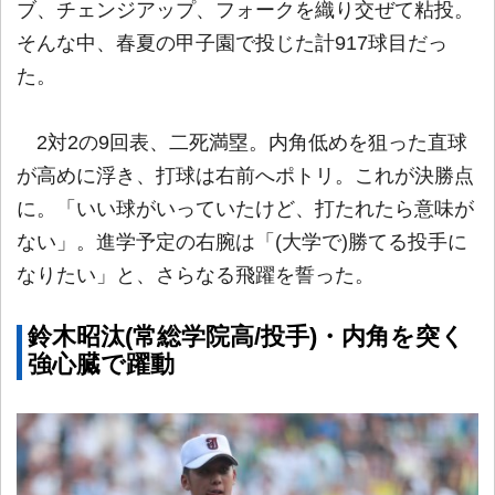
ブ、チェンジアップ、フォークを織り交ぜて粘投。
そんな中、春夏の甲子園で投じた計917球目だっ
た。
2対2の9回表、二死満塁。内角低めを狙った直球
が高めに浮き、打球は右前へポトリ。これが決勝点
に。「いい球がいっていたけど、打たれたら意味が
ない」。進学予定の右腕は「(大学で)勝てる投手に
なりたい」と、さらなる飛躍を誓った。
鈴木昭汰(常総学院高/投手)・内角を突く
強心臓で躍動