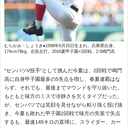
むらかみ・しょうき●1998年6月25日生まれ。兵庫県出身。
174cm78kg。右投左打。2016夏甲子園=2回戦、2-5鳴門高
“センバツV投手”として挑んだ今夏は、2回戦で鳴門
高に自身甲子園最多の5失点を喫し、春夏連覇はな
らず。それでも、最後までマウンドを守り抜いた。
もともと味方のミスで冷静さを欠くタイプだった。
が、センバツでは笑顔を見せながら粘り強く投げ抜
き、今夏も敗れた甲子園2回戦で味方の失策で失点
するも、最速145キロの直球に、スライダー、カー