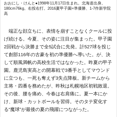
おおにし・けんと●1998年11月17日生まれ。北海道出身。
180cm76kg。右投右打。2016夏甲子園=準優勝、1-7作新学院
高
端正な顔立ちに、表情を崩すことなくクールに投
げ続ける。今夏、その姿に注目が集まった。甲子園
2回戦から決勝まで全5試合に先発。計527球を投じ
て創部116年の古豪を初の準優勝へ導いた。が、決
して順風満帆の高校生活ではなかった。昨夏の甲子
園。鹿児島実高との開幕戦で3番手としてマウンド
に立つも、一死も奪えず3失点降板。新チームから
主将・四番を務めたが、昨秋は札幌地区初戦敗退。
その後、腰を痛め、今春は右肩痛に。夏一本にか
け、新球・カットボールを習得。そのタテ変化す
る“魔球”が最後の夏の飛躍につながった。