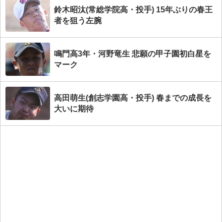
鈴木昭汰(常総学院高・投手) 15年ぶりの春王
者を狙う左腕
鳴門高3年・河野竜生 悲願の甲子園初白星を
マーク
高田萌生(創志学園高・投手) 春までの成長を
大いに期待