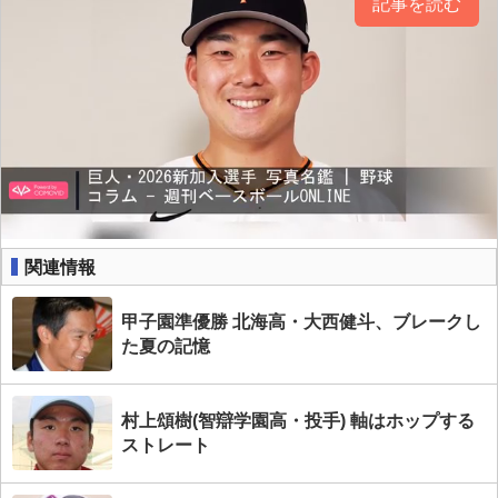
記事を読む
関連情報
甲子園準優勝 北海高・大西健斗、ブレークし
た夏の記憶
村上頌樹(智辯学園高・投手) 軸はホップする
ストレート