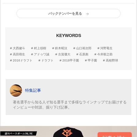
バックナンバーを見る
KEYWORDS
大西健斗
村上頌樹
鈴木昭汰
山口裕次郎
河野竜生
高田萌生
アドゥワ誠
古賀優大
石原彪
今井順之助
2016ドラフト
ドラフト
2016甲子園
甲子園
高校野球
特集記事
著名選手から知る人ぞ知る選手まで多様なラインナップでお届けする
インビューや対談、掘り下げ記事。