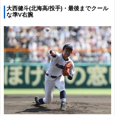
大西健斗(北海高/投手)・最後までクール
な準V右腕