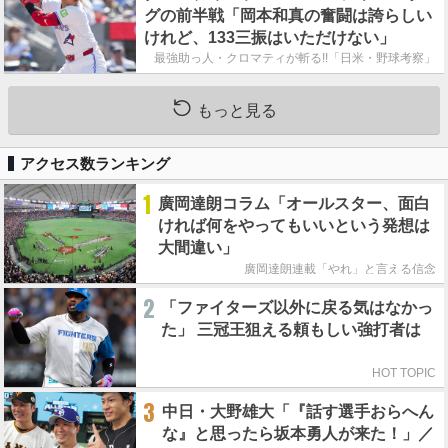
グの前半戦「岡本和真の奮闘は誇らしい
けれど、133三振はいただけない」
最強助っ人・クロマティが斬る!!「日米・野球考察」
もっと見る
アクセス数ランキング
1
廣岡達朗コラム「オールスター、面白
ければ何をやってもいいという発想は
大間違い」
廣岡達朗連載「やれ」と言える信念
2
「ファイターズ以外に戻る気はなかっ
た」 三冠王狙える頼もしい強打者は
HOT TOPIC
3
中日・大野雄大「『話す選手おらへん
な』と思ったら坂本勇人が来た！」／