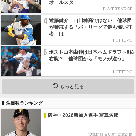
オールスター
PLAYER'S VOICE
4
近藤健介、山川穂高ではない…他球団
が警戒する「パ・リーグで最も怖い打
者」は
HOT TOPIC
5
ポスト山本由伸は日本ハムドラフト8位
右腕？ 他球団から「モノが違う」
HOT TOPIC
もっと見る
注目数ランキング
1
阪神・2026新加入選手 写真名鑑
12球団新加入選手写真名鑑