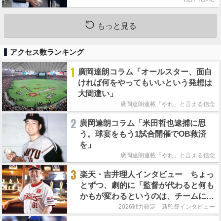
HOT TOPIC
もっと見る
アクセス数ランキング
1
廣岡達朗コラム「オールスター、面白
ければ何をやってもいいという発想は
大間違い」
廣岡達朗連載「やれ」と言える信念
2
廣岡達朗コラム「米田哲也逮捕に思
う。球宴をもう1試合開催でOB救済
を」
廣岡達朗連載「やれ」と言える信念
3
楽天・吉井理人インタビュー ちょっ
とずつ、劇的に「監督が代わると何も
かもが変わるというのは、チームにと
って良くないことなんです」
2026戦力確定 新監督インタビュー