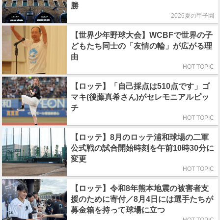
勝
2026夏の甲子園
【世界少年野球大会】WCBFで世界の子
どもたち同士の「友情の輪」が広がる理
由
HOT TOPIC
【ロッテ】「自己採点は510点です」ゴ
マキ(後藤真希さん)がセレモニアルピッ
チ
HOT TOPIC
【ロッテ】8月のロッテ浦和球場の二軍
公式戦の試合開始時刻を午前10時30分に
変更
HOT TOPIC
【ロッテ】令和8年熊本地震の被害者支
援のために寄付／8月4日には選手たちが
募金箱を持って球場に立つ