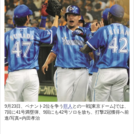
9月23日、ペナント2位を争う
巨人
との一戦[東京ドーム]では、
7回に41号満塁弾、9回にも42号ソロを放ち、打撃2冠獲得へ前
進/写真=内田孝治