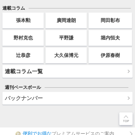
連載コラム
張本勲
廣岡達朗
岡田彰布
野村克也
平野謙
堀内恒夫
辻恭彦
大久保博元
伊原春樹
連載コラム一覧
週刊ベースボール
バックナンバー
便利でお得な
プレミアムサービスのご案内
P