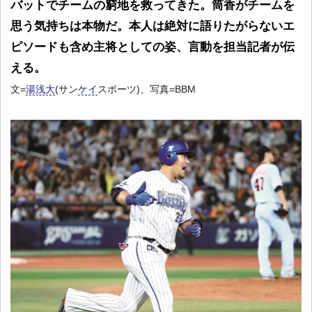
バットでチームの窮地を救ってきた。筒香がチームを
思う気持ちは本物だ。本人は絶対に語りたがらないエ
ピソードも含め主将としての姿、言動を担当記者が伝
える。
文=
湯浅大
(サン
ケイ
スポーツ)、写真=BBM