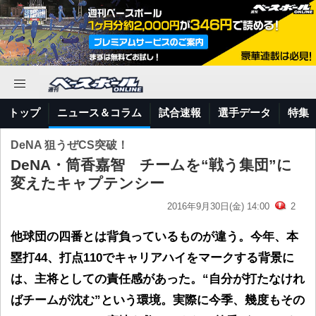
トップ
ニュース＆コラム
試合速報
選手データ
特集
DeNA 狙うぜCS突破！
DeNA・筒香嘉智 チームを“戦う集団”に
変えたキャプテンシー
2016年9月30日(金) 14:00
2
他球団の四番とは背負っているものが違う。今年、本
塁打44、打点110でキャリアハイをマークする背景に
は、主将としての責任感があった。“自分が打たなけれ
ばチームが沈む”という環境。実際に今季、幾度もその