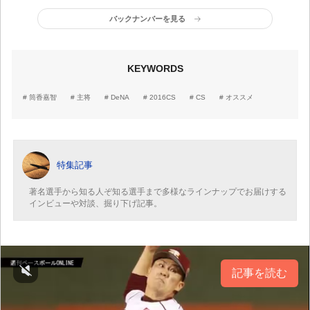
バックナンバーを見る
KEYWORDS
筒香嘉智
主将
DeNA
2016CS
CS
オススメ
特集記事
著名選手から知る人ぞ知る選手まで多様なラインナップでお届けする
インビューや対談、掘り下げ記事。
記事を読む