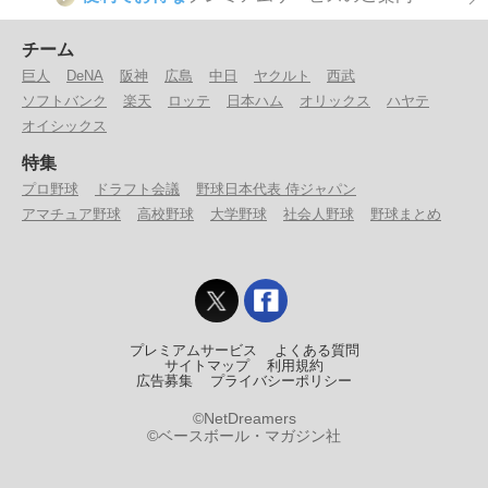
チーム
巨人
DeNA
阪神
広島
中日
ヤクルト
西武
ソフトバンク
楽天
ロッテ
日本ハム
オリックス
ハヤテ
オイシックス
特集
プロ野球
ドラフト会議
野球日本代表 侍ジャパン
アマチュア野球
高校野球
大学野球
社会人野球
野球まとめ
プレミアムサービス
よくある質問
サイトマップ
利用規約
広告募集
プライバシーポリシー
©NetDreamers
©ベースボール・マガジン社