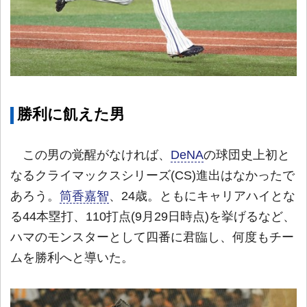
勝利に飢えた男
この男の覚醒がなければ、
DeNA
の球団史上初と
なるクライマックスシリーズ(CS)進出はなかったで
あろう。
筒香嘉智
、24歳。ともにキャリアハイとな
る44本塁打、110打点(9月29日時点)を挙げるなど、
ハマのモンスターとして四番に君臨し、何度もチー
ムを勝利へと導いた。