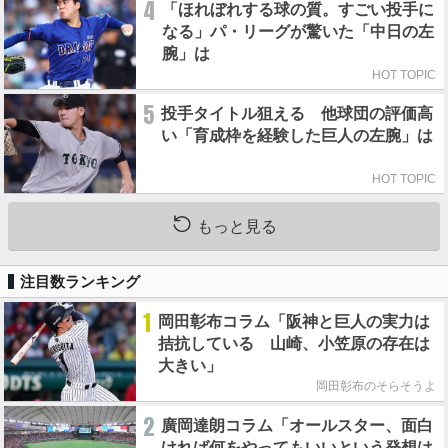
4
「ほれぼれする球の質。すごい投手に
なる」パ・リーグが驚いた「中日の左
腕」は
HOT TOPIC
5
投手タイトル狙える 他球団の評価高
い「育成枠を経験した巨人の左腕」は
HOT TOPIC
もっと見る
注目数ランキング
1
岡田彰布コラム「阪神と巨人の実力は
拮抗している 山崎、小笠原の存在は
大きい」
岡田彰布のそらそうよ
2
廣岡達朗コラム「オールスター、面白
ければ何をやってもいいという発想は