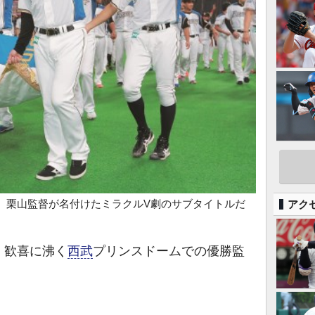
アク
、栗山監督が名付けたミラクルV劇のサブタイトルだ
。歓喜に沸く
西武
プリンスドームでの優勝監