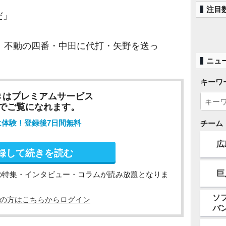
注目
だ」
、不動の四番・中田に代打・矢野を送っ
ニュ
キーワ
きはプレミアムサービス
でご覧になれます。
は体験！登録後7日間無料
チーム
広
録して続きを読む
巨
の特集・インタビュー・コラムが読み放題となりま
ソ
の方はこちらからログイン
バ