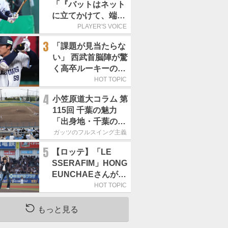
「『バットはネット
に立てかけて、端に
置くんだぞ』と栗山
PLAYER'S VOICE
巧さんに教えていた
3
「課題が見当たらな
だきました」／憧れ
い」 西武首脳陣が驚
の人からの金言
く高卒ルーキーの高
い“完成度”
HOT TOPIC
4
小笠原道大コラム 第
115回 千葉の魅力
「出身地・千葉の話
の続き。昔から野球
ガッツのフルスイング主義
熱の高い土地柄で
5
【ロッテ】「LE
す」
SSERAFIM」HONG
EUNCHAEさんが始
球式「この場に立て
HOT TOPIC
て本当にうれしい」
／8月5日の西武戦
もっと見る
（ZOZOマリン）