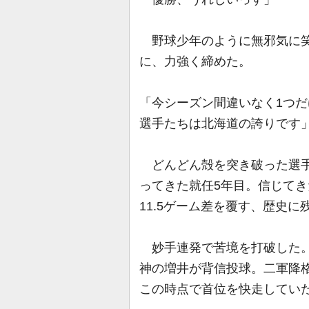
野球少年のように無邪気に笑
に、力強く締めた。
「今シーズン間違いなく1つ
選手たちは北海道の誇りです
どんどん殻を突き破った選手
ってきた就任5年目。信じてき
11.5ゲーム差を覆す、歴史
妙手連発で苦境を打破した。
神の増井が背信投球。二軍降
この時点で首位を快走してい