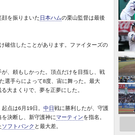
顔を振りまいた
日本ハム
の栗山監督は最後
だけ確信したことがあります。ファイターズの
」
が、頼もしかった。頂点だけを目指し、戦
た選手らによって8度、宙に舞った。最大
に残る大まくりで、夢を正夢にした。
起点は6月19日。
中日
戦に勝利したが、守護
格を決断し、新守護神に
マーティン
を指名。
た
ソフトバンク
と最大差。