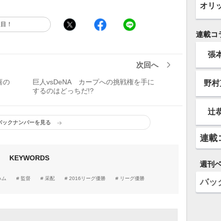
オリ
注目！
連載コ
張
次回へ
喜の
巨人vsDeNA カープへの挑戦権を手に
野村
するのはどっちだ!?
辻
バックナンバーを見る
連載
KEYWORDS
週刊
ハム
監督
采配
2016リーグ優勝
リーグ優勝
バッ