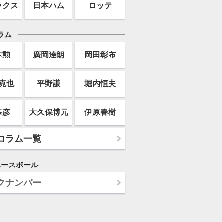
ックス
日本ハム
ロッテ
ラム
本勲
廣岡達朗
岡田彰布
克也
平野謙
堀内恒夫
恭彦
大久保博元
伊原春樹
コラム一覧
ベースボール
クナンバー