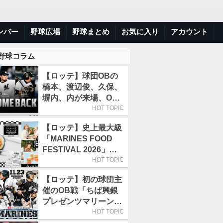
ンバー
野球広場
野球まとめ
お気に入り
アカウント
 野球コラム
【ロッテ】球団OBの
橋本、渡辺俊、久保、
塀内、内が来場、OB
解説も／9月22日開催
HOT TOPIC
の「TEAM26デー」
【ロッテ】史上最大級
「MARINES FOOD
FESTIVAL 2026」第4
弾「KOREAN
HOT TOPIC
FOOD」は9月19～22
【ロッテ】初の球団主
日／初日はビール半額
催のOB戦「ちば興銀
デー
プレゼンツマリーンズ
スペシャルゲーム
HOT TOPIC