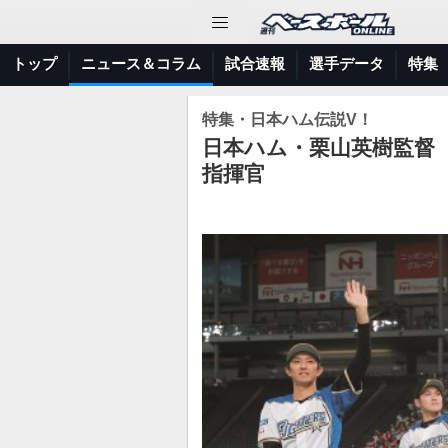
トップ
ニュース＆コラム
試合速報
選手データ
特集
特集・日本ハム伝説V！
日本ハム・栗山英樹監督
指揮官