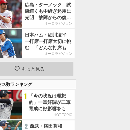
2026」、11月23日開
広島・ターノック 試
催
練続くも中継ぎ起用に
光明 故障からの復帰
期す／助っ人前半戦通
オーロラビジョン
信簿
日本ハム・細川凌平
一打席一打席大切に挑
む 「どんな打席も何
か意味のある打席にし
オーロラビジョン
たい」／後半戦に息巻
く！
もっと見る
セス数ランキング
1
「今の状況は理想
的」一軍好調が二軍
育成に好影響をもた
らす西武 象徴は高
HOT TOPIC
卒新人・横田蒼和
2
西武・横田蒼和