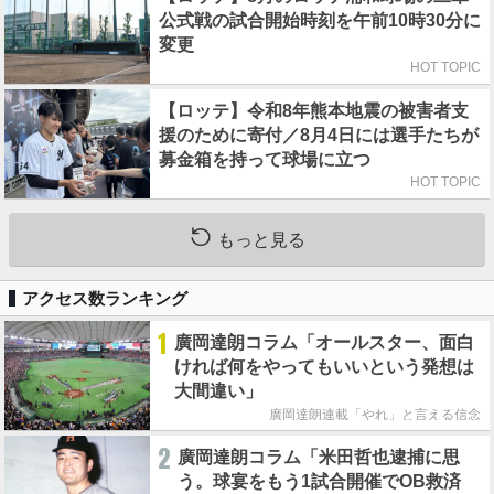
公式戦の試合開始時刻を午前10時30分に
変更
HOT TOPIC
【ロッテ】令和8年熊本地震の被害者支
援のために寄付／8月4日には選手たちが
募金箱を持って球場に立つ
HOT TOPIC
もっと見る
アクセス数ランキング
1
廣岡達朗コラム「オールスター、面白
ければ何をやってもいいという発想は
大間違い」
廣岡達朗連載「やれ」と言える信念
2
廣岡達朗コラム「米田哲也逮捕に思
う。球宴をもう1試合開催でOB救済