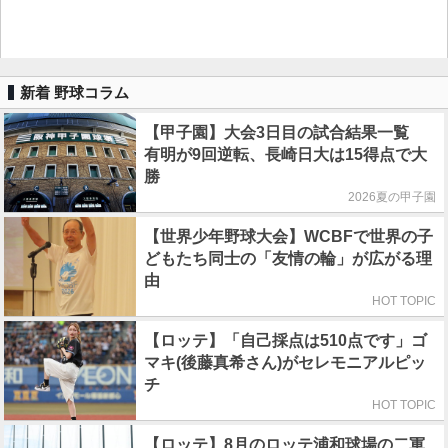
新着 野球コラム
【甲子園】大会3日目の試合結果一覧
有明が9回逆転、長崎日大は15得点で大
勝
2026夏の甲子園
【世界少年野球大会】WCBFで世界の子
どもたち同士の「友情の輪」が広がる理
由
HOT TOPIC
【ロッテ】「自己採点は510点です」ゴ
マキ(後藤真希さん)がセレモニアルピッ
チ
HOT TOPIC
【ロッテ】8月のロッテ浦和球場の二軍