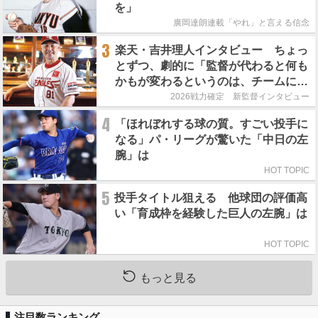
を」
廣岡達朗連載「やれ」と言える信念
3
楽天・吉井理人インタビュー ちょっ
とずつ、劇的に「監督が代わると何も
かもが変わるというのは、チームにと
って良くないことなんです」
2026戦力確定 新監督インタビュー
4
「ほれぼれする球の質。すごい投手に
なる」パ・リーグが驚いた「中日の左
腕」は
HOT TOPIC
5
投手タイトル狙える 他球団の評価高
い「育成枠を経験した巨人の左腕」は
HOT TOPIC
もっと見る
注目数ランキング