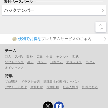
週刊ベースボール
バックナンバー
便利でお得な
プレミアムサービスのご案内
P
チーム
巨人
DeNA
阪神
広島
中日
ヤクルト
西武
ソフトバンク
楽天
ロッテ
日本ハム
オリックス
ハヤテ
オイシックス
特集
プロ野球
ドラフト会議
野球日本代表 侍ジャパン
アマチュア野球
高校野球
大学野球
社会人野球
野球まとめ