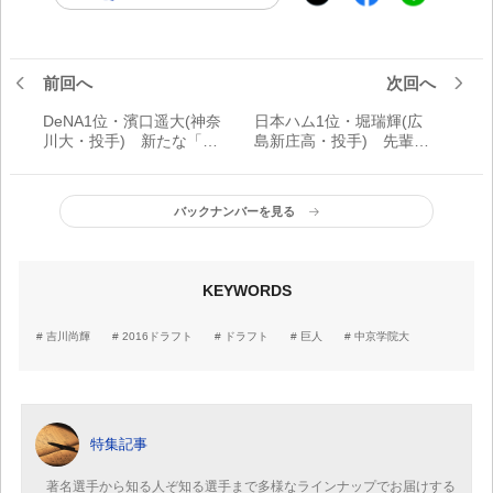
前回へ
次回へ
DeNA1位・濱口遥大(神奈
日本ハム1位・堀瑞輝(広
川大・投手) 新たな「ハ
島新庄高・投手) 先輩と
マの番長」襲名へ
の投げ合いを夢見て
バックナンバーを見る
KEYWORDS
吉川尚輝
2016ドラフト
ドラフト
巨人
中京学院大
特集記事
著名選手から知る人ぞ知る選手まで多様なラインナップでお届けする