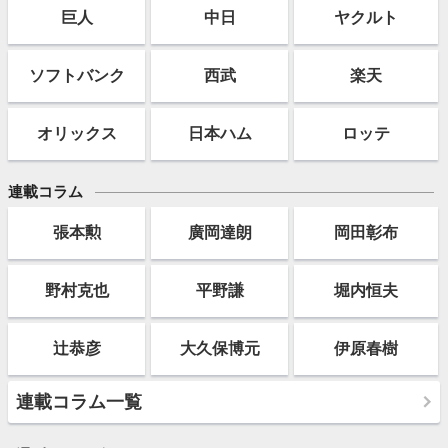
巨人
中日
ヤクルト
ソフト
バンク
西武
楽天
オリックス
日本ハム
ロッテ
連載コラム
張本勲
廣岡達朗
岡田彰布
野村克也
平野謙
堀内恒夫
辻恭彦
大久保博元
伊原春樹
連載コラム一覧