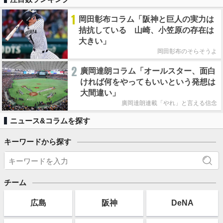
1
岡田彰布コラム「阪神と巨人の実力は
拮抗している 山崎、小笠原の存在は
大きい」
岡田彰布のそらそうよ
2
廣岡達朗コラム「オールスター、面白
ければ何をやってもいいという発想は
大間違い」
廣岡達朗連載「やれ」と言える信念
ニュース&コラムを探す
キーワードから探す
チーム
広島
阪神
DeNA