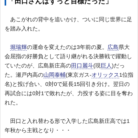
「田口さんはずっと目標だった」
あこがれの背中を追いかけ、ついに同じ世界に足
を踏み入れた。
堀瑞輝
の運命を変えたのは3年前の夏。
広島
県大
会屈指の好勝負として語り継がれる決勝戦で躍動し
ていたのが、広島新庄高の
田口麗斗
(現
巨人
)だっ
た。瀬戸内高の
山岡泰輔
(東京ガス-
オリックス
1位指
名)と投げ合い、0対0で延長15回引き分け。翌日の
再試合には0対1で敗れたが、力投する姿に目を奪わ
れた。
田口と入れ替わる形で入学した広島新庄高では1
年秋から主戦となり・・・