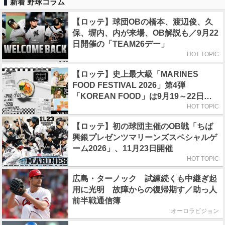
新着 野球コラム
【ロッテ】球団OBの橋本、渡辺俊、久
保、塀内、内が来場、OB解説も／9月22
日開催の「TEAM26デー」
HOT TOPIC
【ロッテ】史上最大級「MARINES
FOOD FESTIVAL 2026」第4弾
「KOREAN FOOD」は9月19～22日／
初日はビール半額デー
HOT TOPIC
【ロッテ】初の球団主催のOB戦「ちば
興銀プレゼンツマリーンズスペシャルゲ
ーム2026」、11月23日開催
HOT TOPIC
広島・ターノック 試練続くも中継ぎ起
用に光明 故障からの復帰期す／助っ人
前半戦通信簿
オーロラビジョン