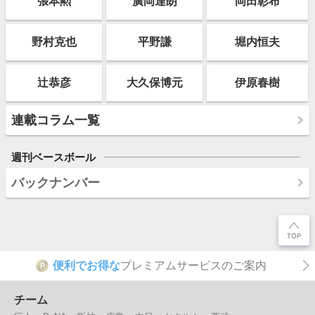
張本勲
廣岡達朗
岡田彰布
野村克也
平野謙
堀内恒夫
辻恭彦
大久保博元
伊原春樹
連載コラム一覧
週刊ベースボール
バックナンバー
便利でお得な
プレミアムサービスのご案内
P
チーム