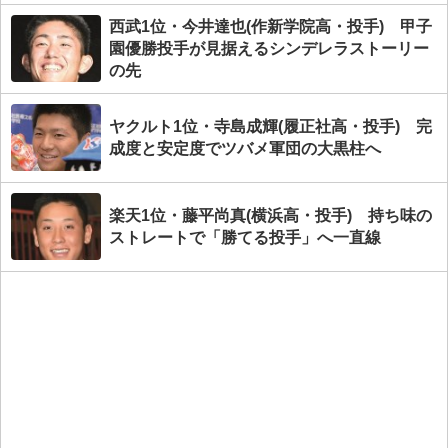
西武1位・今井達也(作新学院高・投手) 甲子
園優勝投手が見据えるシンデレラストーリー
の先
ヤクルト1位・寺島成輝(履正社高・投手) 完
成度と安定度でツバメ軍団の大黒柱へ
楽天1位・藤平尚真(横浜高・投手) 持ち味の
ストレートで「勝てる投手」へ一直線