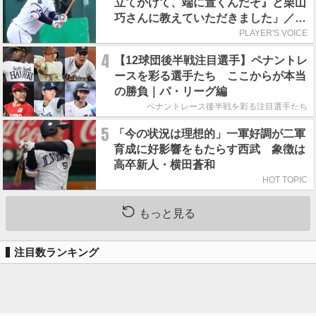
立てかけて、端に置くんだぞ』と栗山
巧さんに教えていただきました」／憧
れの人からの金言
PLAYER'S VOICE
4
【12球団後半戦注目選手】ペナントレ
ースを彩る選手たち ここからが本当
の勝負｜パ・リーグ編
ペナントレース後半戦を彩る注目選手たち
5
「今の状況は理想的」一軍好調が二軍
育成に好影響をもたらす西武 象徴は
高卒新人・横田蒼和
HOT TOPIC
もっと見る
注目数ランキング