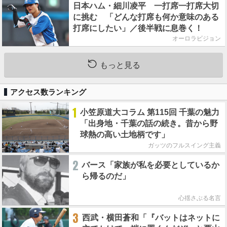
日本ハム・細川凌平 一打席一打席大切
に挑む 「どんな打席も何か意味のある
打席にしたい」／後半戦に息巻く！
オーロラビジョン
もっと見る
アクセス数ランキング
1
小笠原道大コラム 第115回 千葉の魅力
「出身地・千葉の話の続き。昔から野
球熱の高い土地柄です」
ガッツのフルスイング主義
2
バース「家族が私を必要としているか
ら帰るのだ」
心揺さぶる名言
3
西武・横田蒼和「『バットはネットに