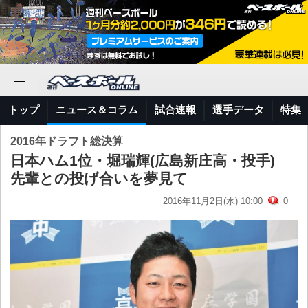
トップ
ニュース＆コラム
試合速報
選手データ
特集
2016年ドラフト総決算
日本ハム1位・堀瑞輝(広島新庄高・投手)
先輩との投げ合いを夢見て
2016年11月2日(水) 10:00
0