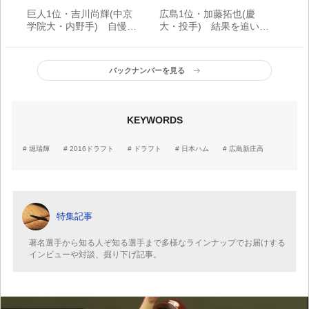
巨人1位・吉川尚輝(中京
広島1位・加藤拓也(慶
学院大・内野手) 自慢の
大・投手) 結果を追い求
足と守備でドームを魅了
める153キロ剛腕
バックナンバーを見る
KEYWORDS
堀瑞輝
2016ドラフト
ドラフト
日本ハム
広島新庄高
特集記事
著名選手から知る人ぞ知る選手まで多様なラインナップでお届けする
インビューや対談、掘り下げ記事。