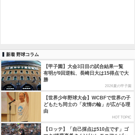
新着 野球コラム
【甲子園】大会3日目の試合結果一覧
有明が9回逆転、長崎日大は15得点で大
勝
2026夏の甲子園
【世界少年野球大会】WCBFで世界の子
どもたち同士の「友情の輪」が広がる理
由
HOT TOPIC
【ロッテ】「自己採点は510点です」ゴ