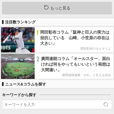
もっと見る
注目数ランキング
1
岡田彰布コラム「阪神と巨人の実力は
拮抗している 山崎、小笠原の存在は
大きい」
岡田彰布のそらそうよ
2
廣岡達朗コラム「オールスター、面白
ければ何をやってもいいという発想は
大間違い」
廣岡達朗連載「やれ」と言える信念
ニュース&コラムを探す
キーワードから探す