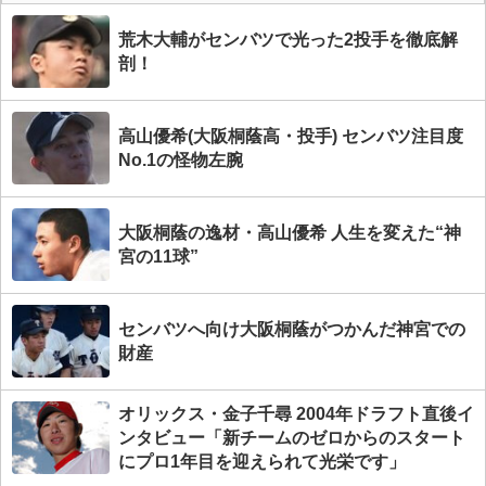
荒木大輔がセンバツで光った2投手を徹底解
剖！
高山優希(大阪桐蔭高・投手) センバツ注目度
No.1の怪物左腕
大阪桐蔭の逸材・高山優希 人生を変えた“神
宮の11球”
センバツへ向け大阪桐蔭がつかんだ神宮での
財産
オリックス・金子千尋 2004年ドラフト直後イ
ンタビュー「新チームのゼロからのスタート
にプロ1年目を迎えられて光栄です」