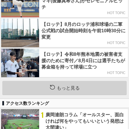
マキ(後藤真希さん)がセレモニアルピッ
チ
HOT TOPIC
【ロッテ】8月のロッテ浦和球場の二軍
公式戦の試合開始時刻を午前10時30分に
変更
HOT TOPIC
【ロッテ】令和8年熊本地震の被害者支
援のために寄付／8月4日には選手たちが
募金箱を持って球場に立つ
HOT TOPIC
もっと見る
アクセス数ランキング
1
廣岡達朗コラム「オールスター、面白
ければ何をやってもいいという発想は
大間違い」