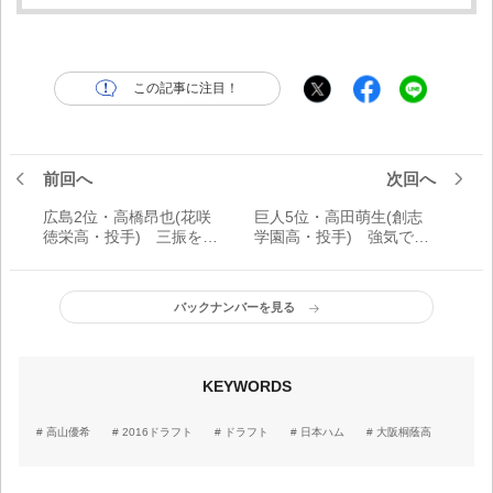
この記事に注目！
前回へ
次回へ
広島2位・高橋昂也(花咲
巨人5位・高田萌生(創志
徳栄高・投手) 三振を取
学園高・投手) 強気で攻
れる寡黙なサウスポー
める「松坂大輔二世」
バックナンバーを見る
KEYWORDS
高山優希
2016ドラフト
ドラフト
日本ハム
大阪桐蔭高