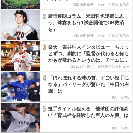
廣岡達朗連載「やれ」と言える信念
2
廣岡達朗コラム「米田哲也逮捕に思
う。球宴をもう1試合開催でOB救済
を」
廣岡達朗連載「やれ」と言える信念
3
楽天・吉井理人インタビュー ちょっ
とずつ、劇的に「監督が代わると何も
かもが変わるというのは、チームにと
って良くないことなんです」
2026戦力確定 新監督インタビュー
4
「ほれぼれする球の質。すごい投手に
なる」パ・リーグが驚いた「中日の左
腕」は
HOT TOPIC
5
投手タイトル狙える 他球団の評価高
い「育成枠を経験した巨人の左腕」は
HOT TOPIC