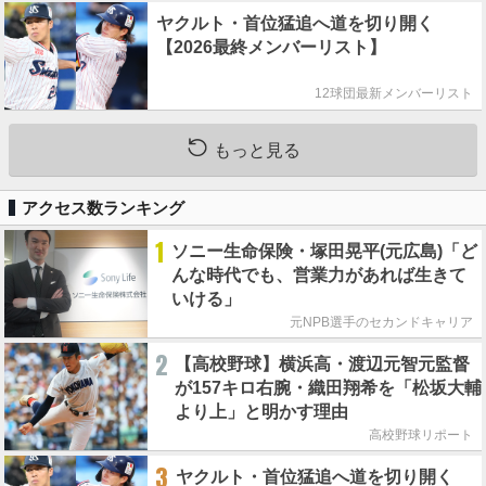
ヤクルト・首位猛追へ道を切り開く
【2026最終メンバーリスト】
12球団最新メンバーリスト
もっと見る
アクセス数ランキング
1
ソニー生命保険・塚田晃平(元広島)「ど
んな時代でも、営業力があれば生きて
いける」
元NPB選手のセカンドキャリア
2
【高校野球】横浜高・渡辺元智元監督
が157キロ右腕・織田翔希を「松坂大輔
より上」と明かす理由
高校野球リポート
3
ヤクルト・首位猛追へ道を切り開く