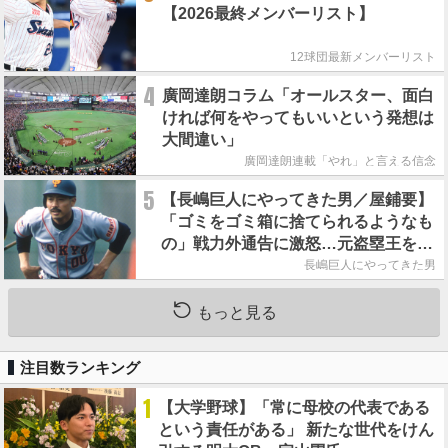
【2026最終メンバーリスト】
12球団最新メンバーリスト
4
廣岡達朗コラム「オールスター、面白
ければ何をやってもいいという発想は
大間違い」
廣岡達朗連載「やれ」と言える信念
5
【長嶋巨人にやってきた男／屋鋪要】
「ゴミをゴミ箱に捨てられるようなも
の」戦力外通告に激怒…元盗塁王を救
った長嶋茂雄の一本の電話
長嶋巨人にやってきた男
もっと見る
注目数ランキング
1
【大学野球】「常に母校の代表である
という責任がある」 新たな世代をけん