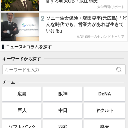
引する明大OB・宗山塁氏
大学野球リポート
2
ソニー生命保険・塚田晃平(元広島)「ど
んな時代でも、営業力があれば生きて
いける」
元NPB選手のセカンドキャリア
ニュース&コラムを探す
キーワードから探す
チーム
広島
阪神
DeNA
巨人
中日
ヤクルト
ソフト
バンク
西武
楽天