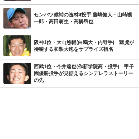
センバツ候補の逸材4投手 藤嶋健人・山崎颯
一郎・高田萌生・高橋昂也
阪神1位・大山悠輔(白鴎大・内野手) 猛虎が
待望する和製大砲をサプライズ指名
西武1位・今井達也(作新学院高・投手) 甲子
園優勝投手が見据えるシンデレラストーリー
の先