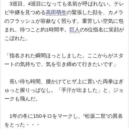
3巡目、4巡目になっても名前が呼ばれない。テレ
ビ中継を見つめる
高田萌生
の緊張した顔を、カメラ
のフラッシュが容赦なく照らす。重苦しい空気に包
まれ、待つこと約1時間半。
巨人
の5位指名に笑顔が
こぼれた。
「指名された瞬間ほっとしました。ここからがスタ
ートの気持ちで、気を引き締めて行きたいです」
長い待ち時間、腰かけてヒザ上に置いた両拳はぎ
ゅっと握りっぱなし。「手汗が出ました」と、ジョ
ークも飛んだ。
1年の冬に150キロをマークし、“松坂二世”の異名
をとった・・・