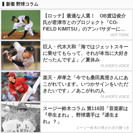
新着 野球コラム
【ロッテ】最適な人選！ OB渡辺俊介
氏が君津市とのプロジェクト「CO-
FIELD KIMITSU」のアンバサダーに就
任
HOT TOPIC
巨人・代木大和「海ではジェットスキー
に乗せてもらって、それが本当に大好き
だったんですよ」／夏休み
PLAYER'S VOICE
楽天・岸孝之「今でも桑田真澄さんにあ
こがれています。いつかサインをいただ
きたいです」／あこがれの人
PLAYER'S VOICE
スージー鈴木コラム 第116回「音楽家は
『早生まれ』、野球選手は『遅生ま
れ』？」
スージー鈴木の球さわぎの腰つき