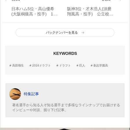
日本ハム5位・高山優希
阪神3位・才木浩人(須磨
(大阪桐蔭高・投手) 150
翔風高・投手) 公立校の
キロを投げ込む未完の大
エースが甲子園の星へ
器
バックナンバーを見る
KEYWORDS
高田萌生
2016ドラフト
ドラフト
巨人
創志学園高
特集記事
著名選手から知る人ぞ知る選手まで多様なラインナップでお届けする
インビューや対談、掘り下げ記事。