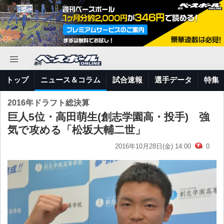
トップ
ニュース＆コラム
試合速報
選手データ
特集
2016年ドラフト総決算
巨人5位・高田萌生(創志学園高・投手) 強
気で攻める「松坂大輔二世」
2016年10月28日(金) 14:00
0