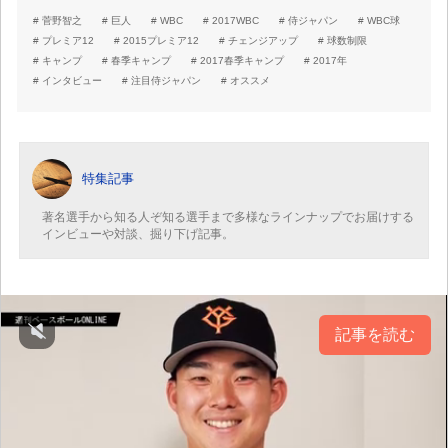
菅野智之
巨人
WBC
2017WBC
侍ジャパン
WBC球
プレミア12
2015プレミア12
チェンジアップ
球数制限
キャンプ
春季キャンプ
2017春季キャンプ
2017年
インタビュー
注目侍ジャパン
オススメ
特集記事
著名選手から知る人ぞ知る選手まで多様なラインナップでお届けする
インビューや対談、掘り下げ記事。
記事を読む