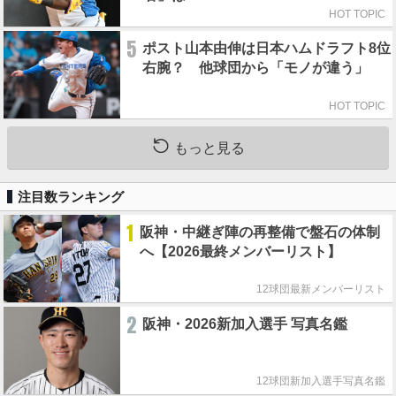
HOT TOPIC
5
ポスト山本由伸は日本ハムドラフト8位
右腕？ 他球団から「モノが違う」
HOT TOPIC
もっと見る
注目数ランキング
1
阪神・中継ぎ陣の再整備で盤石の体制
へ【2026最終メンバーリスト】
12球団最新メンバーリスト
2
阪神・2026新加入選手 写真名鑑
12球団新加入選手写真名鑑