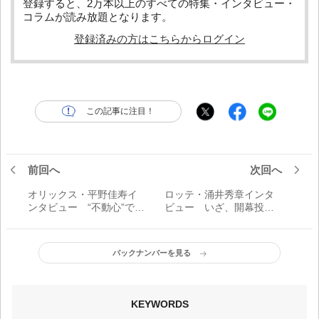
登録すると、2万本以上のすべての特集・インタビュー・
コラムが読み放題となります。
登録済みの方はこちらからログイン
この記事に注目！
前回へ
次回へ
オリックス・平野佳寿イ
ロッテ・涌井秀章インタ
ンタビュー “不動心”で世
ビュー いざ、開幕投手
界に挑む
へ──「一度、開幕投手を
経験すれば、シーズン中
にそれを超える緊張感と
バックナンバーを見る
いうのはなかなかない」
KEYWORDS