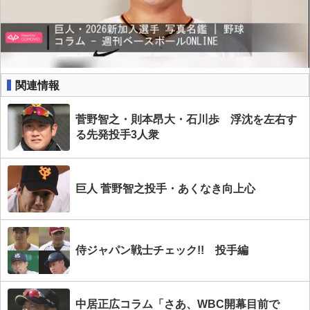
関連情報
菅野智之・則本昂大・石川歩 浮沈を左右す
る先発投手3人衆
巨人 菅野智之投手・あくなき向上心
侍ジャパン戦士チェック!! 投手編
中居正広コラム「さあ、WBC開幕目前で