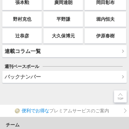
張本勲
廣岡達朗
岡田彰布
野村克也
平野謙
堀内恒夫
辻恭彦
大久保博元
伊原春樹
連載コラム一覧
週刊ベースボール
バックナンバー
便利でお得な
プレミアムサービスのご案内
P
チーム