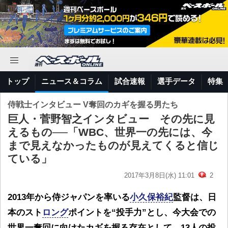
トップ
ニュース＆コラム
試合速報
選手データ
特集
侍戦士インタビュー V奪回のカギを握る男たち
巨人・菅野智之インタビュー その先に見
えるもの──「WBC、世界一の先には、今
まで見えなかったものが見えてくると信じ
ている」
2017年3月8日(水) 11:01
2
2013年から侍ジャパンを率いる
小久保裕紀
監督は、日
本のスト
ロング
ポイントを“投手力”とし、今大会での
世界一奪回に向けたカギを握る存在として、13人の投