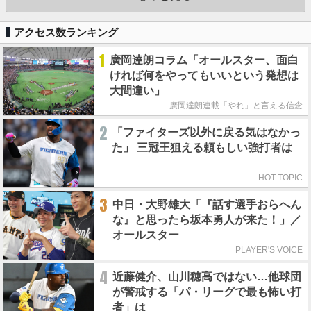
アクセス数ランキング
1
廣岡達朗コラム「オールスター、面白
ければ何をやってもいいという発想は
大間違い」
廣岡達朗連載「やれ」と言える信念
2
「ファイターズ以外に戻る気はなかっ
た」 三冠王狙える頼もしい強打者は
HOT TOPIC
3
中日・大野雄大「『話す選手おらへん
な』と思ったら坂本勇人が来た！」／
オールスター
PLAYER'S VOICE
4
近藤健介、山川穂高ではない…他球団
が警戒する「パ・リーグで最も怖い打
者」は