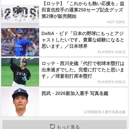
【ロッテ】「これからも熱い応援を」益
田直也投手の通算250セーブ記念グッズ
第2弾が販売開始
HOT TOPIC
DeNA・ビド「日本の野球にもっとアジ
ャストしたいです。貴重な経験になると
思います」／日本球界
PLAYER'S VOICE
ロッテ・西川史礁「代打で初球本塁打は
出来過ぎでした。完璧に打てたと思いま
す」／球宴初打席本塁打
PLAYER'S VOICE
西武・2026新加入選手 写真名鑑
12球団新加入選手写真名鑑
もっと見る