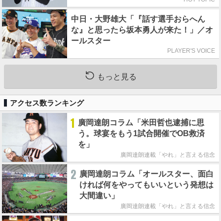
中日・大野雄大「『話す選手おらへん
な』と思ったら坂本勇人が来た！」／オ
ールスター
PLAYER'S VOICE
もっと見る
アクセス数ランキング
1
廣岡達朗コラム「米田哲也逮捕に思
う。球宴をもう1試合開催でOB救済
を」
廣岡達朗連載「やれ」と言える信念
2
廣岡達朗コラム「オールスター、面白
ければ何をやってもいいという発想は
大間違い」
廣岡達朗連載「やれ」と言える信念