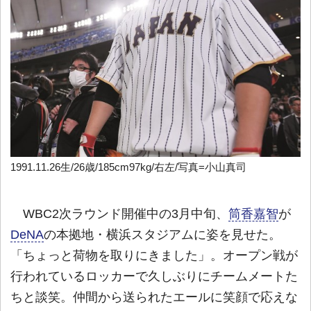
1991.11.26生/26歳/185cm97kg/右左/写真=小山真司
WBC2次ラウンド開催中の3月中旬、
筒香嘉智
が
DeNA
の本拠地・横浜スタジアムに姿を見せた。
「ちょっと荷物を取りにきました」。オープン戦が
行われているロッカーで久しぶりにチームメートた
ちと談笑。仲間から送られたエールに笑顔で応えな