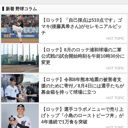
新着 野球コラム
【ロッテ】「自己採点は510点です」ゴ
マキ(後藤真希さん)がセレモニアルピッ
チ
HOT TOPIC
【ロッテ】8月のロッテ浦和球場の二軍
公式戦の試合開始時刻を午前10時30分に
変更
HOT TOPIC
【ロッテ】令和8年熊本地震の被害者支
援のために寄付／8月4日には選手たちが
募金箱を持って球場に立つ
HOT TOPIC
【ロッテ】選手コラボメニューで売り上
げトップ「小島のローストビーフ丼」が
4年連続で1万食を突破
HOT TOPIC