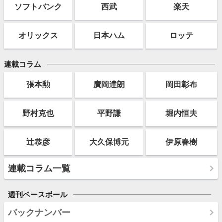
ソフト
バンク
西武
楽天
オリックス
日本ハム
ロッテ
連載コラム
張本勲
廣岡達朗
岡田彰布
野村克也
平野謙
堀内恒夫
辻恭彦
大久保博元
伊原春樹
連載コラム一覧
週刊ベースボール
バックナンバー