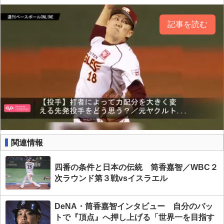
記事を読む
関連情報
四番の条件と日本の伝統 筒香嘉智／WBC２
次ラウンド第３戦vsイスラエル
DeNA・筒香嘉智インタビュー 自分のバッ
トで『頂点』へ押し上げる「世界一を目指す