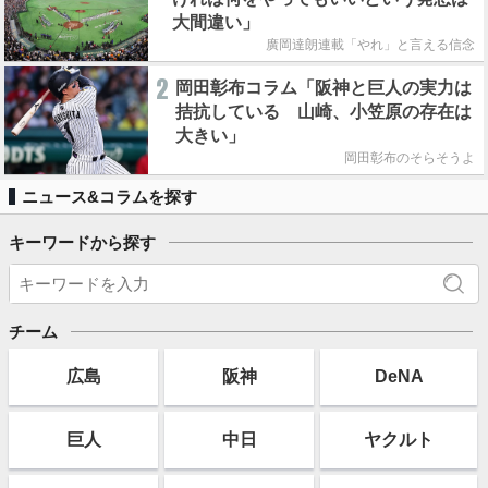
大間違い」
廣岡達朗連載「やれ」と言える信念
2
岡田彰布コラム「阪神と巨人の実力は
拮抗している 山崎、小笠原の存在は
大きい」
岡田彰布のそらそうよ
ニュース&コラムを探す
キーワードから探す
チーム
広島
阪神
DeNA
巨人
中日
ヤクルト