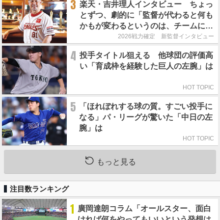
3
楽天・吉井理人インタビュー ちょっ
とずつ、劇的に「監督が代わると何も
かもが変わるというのは、チームにと
って良くないことなんです」
2026戦力確定 新監督インタビュー
4
投手タイトル狙える 他球団の評価高
い「育成枠を経験した巨人の左腕」は
HOT TOPIC
5
「ほれぼれする球の質。すごい投手に
なる」パ・リーグが驚いた「中日の左
腕」は
HOT TOPIC
もっと見る
注目数ランキング
1
廣岡達朗コラム「オールスター、面白
ければ何をやってもいいという発想は