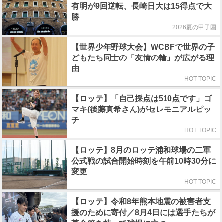
有明が9回逆転、長崎日大は15得点で大
勝
2026夏の甲子園
【世界少年野球大会】WCBFで世界の子
どもたち同士の「友情の輪」が広がる理
由
HOT TOPIC
【ロッテ】「自己採点は510点です」ゴ
マキ(後藤真希さん)がセレモニアルピッ
チ
HOT TOPIC
【ロッテ】8月のロッテ浦和球場の二軍
公式戦の試合開始時刻を午前10時30分に
変更
HOT TOPIC
【ロッテ】令和8年熊本地震の被害者支
援のために寄付／8月4日には選手たちが