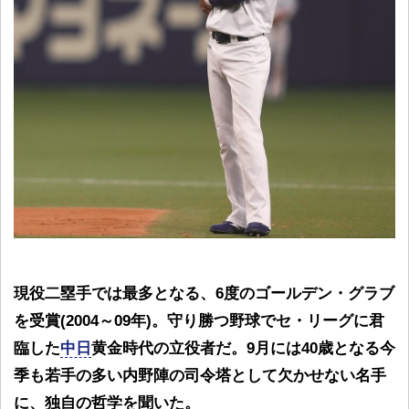
現役二塁手では最多となる、6度のゴールデン・グラブ
を受賞(2004～09年)。守り勝つ野球でセ・リーグに君
臨した
中日
黄金時代の立役者だ。9月には40歳となる今
季も若手の多い内野陣の司令塔として欠かせない名手
に、独自の哲学を聞いた。