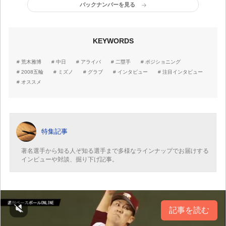
バックナンバーを見る
KEYWORDS
荒木雅博
中日
アライバ
二塁手
ポジショニング
2008五輪
ミズノ
グラブ
インタビュー
注目インタビュー
オススメ
特集記事
著名選手から知る人ぞ知る選手まで多様なラインナップでお届けする
インビューや対談、掘り下げ記事。
記事を読む