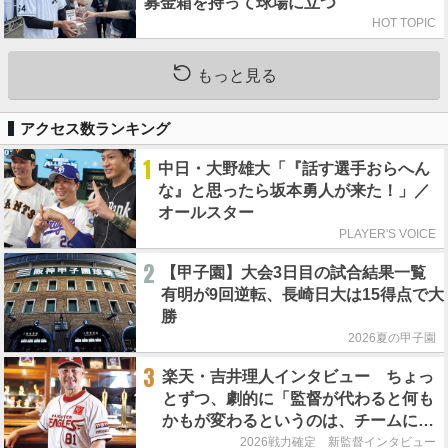
募金箱を持って球場に立つ
HOT TOPIC
もっと見る
アクセス数ランキング
1
中日・大野雄大「『話す選手おらへん
な』と思ったら坂本勇人が来た！」／
オールスター
PLAYER'S VOICE
2
【甲子園】大会3日目の試合結果一覧
有明が9回逆転、長崎日大は15得点で大
勝
2026夏の甲子園
3
楽天・吉井理人インタビュー ちょっ
とずつ、劇的に「監督が代わると何も
かもが変わるというのは、チームにと
って良くないことなんです」
2026戦力確定 新監督インタビュー