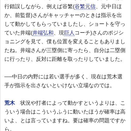
行錯誤しながら、例えば谷繁(
谷繁元信
、元中日ほ
か、前監督)さんがキャッチャーのときは指示を出
して動かしてもらっていましたし、ショートを守っ
ていた井端(
井端弘和
、現
巨人
コーチ)さんのポジシ
ョニングを見て、僕も位置を変えることもありまし
たね。井端さんが三塁側に寄ったら、自分は二塁側
に行ったり、反対に距離を取ったりしていました。
──中日の内野には若い選手が多く、現在は荒木選
手が指示を出さないといけない立場なのでは。
荒木
状況や打者によって動かすというよりは、こ
ういう場合はこういうふうに動いたほうが確率は高
いよ、とは言っていますね。要は確率の問題ですか
ら。