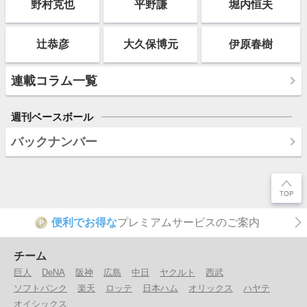
野村克也
平野謙
堀内恒夫
辻恭彦
大久保博元
伊原春樹
連載コラム一覧
週刊ベースボール
バックナンバー
便利でお得な
プレミアムサービスのご案内
P
チーム
巨人
DeNA
阪神
広島
中日
ヤクルト
西武
ソフトバンク
楽天
ロッテ
日本ハム
オリックス
ハヤテ
オイシックス