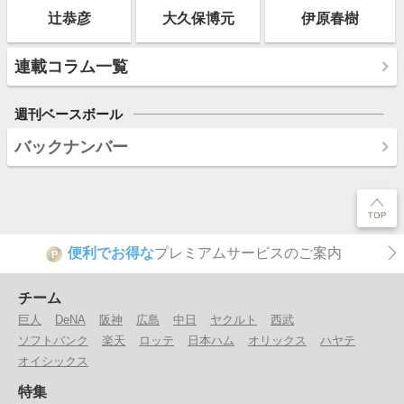
辻恭彦
大久保博元
伊原春樹
連載コラム一覧
週刊ベースボール
バックナンバー
便利でお得な
プレミアムサービスのご案内
P
チーム
巨人
DeNA
阪神
広島
中日
ヤクルト
西武
ソフトバンク
楽天
ロッテ
日本ハム
オリックス
ハヤテ
オイシックス
特集