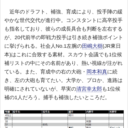
近年のドラフト、補強、育成により、投手陣の緩
やかな世代交代が進行中。コンスタントに高卒投手
も指名しており、彼らの成長具合も判断を左右する
が、20代前半の即戦力投手は引き続き補強ポイント
に挙げられる。社会人No.1左腕の
田嶋大樹
(JR東日
本)はこれに合致する素材。スカウト会議でも1位候
補リストの中にその名前があり、熱い視線が注がれ
ている。また、育成中の右の大砲・
岡本和真
に続
き、左の大砲も育てたい。大学か、プロか、進路は
明確にされていないが、早実の
清宮幸太郎
も1位候
補の1人だろう。捕手も補強したいところだ。