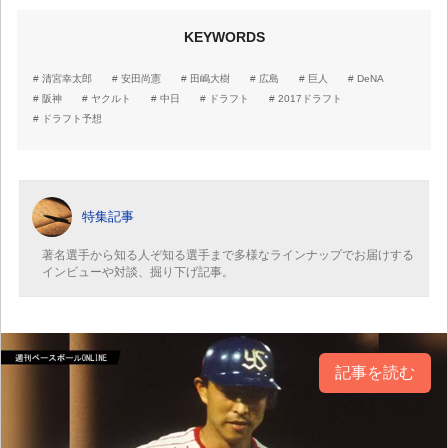
KEYWORDS
清宮幸太郎
安田尚憲
田嶋大樹
広島
巨人
DeNA
阪神
ヤクルト
中日
ドラフト
2017ドラフト
ドラフト予想
特集記事
著名選手から知る人ぞ知る選手まで多様なラインナップでお届けする
インビューや対談、掘り下げ記事。
記事を読む