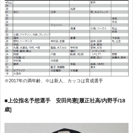
※2017年の満年齢、※は新人、カッコは育成選手
■上位指名予想選手 安田尚憲[履正社高/内野手/18
歳]