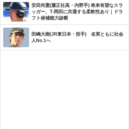
安田尚憲(履正社高・内野手) 将来有望なスラ
ッガー、T-岡田に共通する柔軟性あり｜ドラ
フト候補能力診断
田嶋大樹(JR東日本・投手) 名実ともに社会
人No.1へ