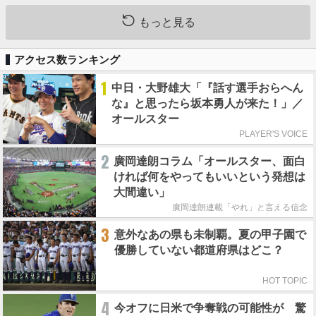
もっと見る
アクセス数ランキング
1
中日・大野雄大「『話す選手おらへん
な』と思ったら坂本勇人が来た！」／
オールスター
PLAYER'S VOICE
2
廣岡達朗コラム「オールスター、面白
ければ何をやってもいいという発想は
大間違い」
廣岡達朗連載「やれ」と言える信念
3
意外なあの県も未制覇。夏の甲子園で
優勝していない都道府県はどこ？
HOT TOPIC
4
今オフに日米で争奪戦の可能性が 驚