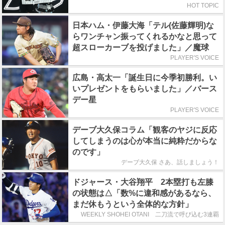
HOT TOPIC
日本ハム・伊藤大海「テル(佐藤輝明)な
らワンチャン振ってくれるかなと思って
超スローカーブを投げました」／魔球
PLAYER'S VOICE
広島・高太一「誕生日に今季初勝利。い
いプレゼントをもらいました」／バース
デー星
PLAYER'S VOICE
デーブ大久保コラム「観客のヤジに反応
してしまうのは心が本当に純粋だからな
のです」
デーブ大久保 さあ、話しましょう！
ドジャース・大谷翔平 2本塁打も左膝
の状態は△「数%に違和感があるなら、
まだ休もうという全体的な方針」
WEEKLY SHOHEI OTANI 二刀流で呼び込む3連覇