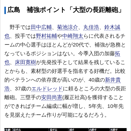
広島 補強ポイント「大型の長距離砲」
野手では
田中広輔
、
菊池涼介
、
丸佳浩
、
鈴木誠
也
、投手では
野村祐輔
や
中崎翔太
らに代表されるチ
ームの中心選手はほとんどが20代で、補強が急務と
なっているポジションはない。今季入団の加藤
拓
也
、
床田寛樹
が先発投手として結果を残しているこ
とからも、素材型の好選手を指名する好機だ。比較
的ベテランへの依存度が高いのが、40歳の
新井貴
浩
、37歳の
エルドレッド
に頼るところの大型の長距
離砲。三塁手の
安田尚憲
(履正社高)を獲得すること
ができればチーム編成に幅が増し、5年先、10年先
を見据えたチーム作りが可能になるだろう。