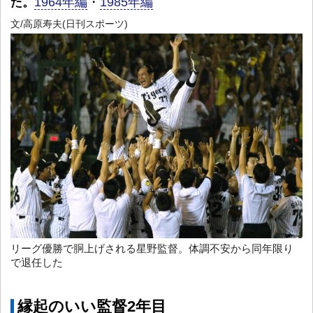
1964年編
・
1985年編
た。
文/高原寿夫(日刊スポーツ)
リーグ優勝で胴上げされる星野監督。体調不安から同年限り
で退任した
縁起のいい監督2年目