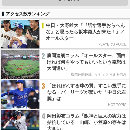
アクセス数ランキング
1
中日・大野雄大「『話す選手おらへん
な』と思ったら坂本勇人が来た！」／
オールスター
PLAYER'S VOICE
2
廣岡達朗コラム「オールスター、面白
ければ何をやってもいいという発想は
大間違い」
廣岡達朗連載「やれ」と言える信念
3
「ほれぼれする球の質。すごい投手に
なる」パ・リーグが驚いた「中日の左
腕」は
HOT TOPIC
4
岡田彰布コラム「阪神と巨人の実力は
拮抗している 山崎、小笠原の存在は
大きい」