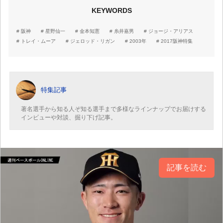
KEYWORDS
阪神
星野仙一
金本知憲
糸井嘉男
ジョージ・アリアス
トレイ・ムーア
ジェロッド・リガン
2003年
2017阪神特集
特集記事
著名選手から知る人ぞ知る選手まで多様なラインナップでお届けする
インビューや対談、掘り下げ記事。
記事を読む