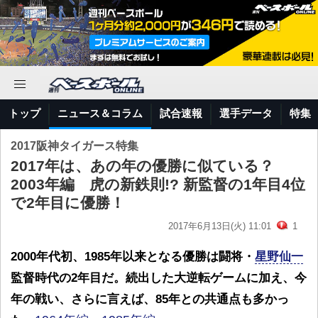
トップ
ニュース＆コラム
試合速報
選手データ
特集
2017阪神タイガース特集
2017年は、あの年の優勝に似ている？
2003年編 虎の新鉄則!? 新監督の1年目4位
で2年目に優勝！
2017年6月13日(火) 11:01
1
2000年代初、1985年以来となる優勝は闘将・
星野仙一
監督時代の2年目だ。続出した大逆転ゲームに加え、今
年の戦い、さらに言えば、85年との共通点も多かっ