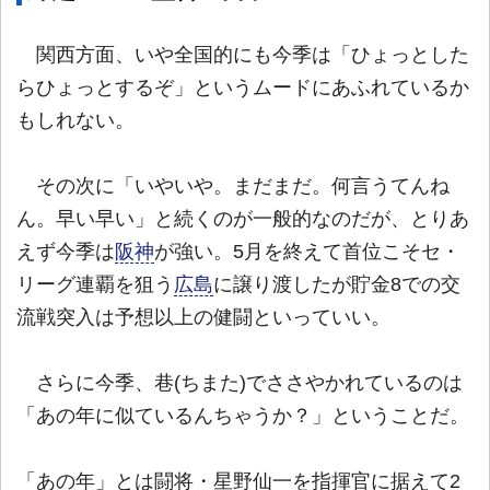
関西方面、いや全国的にも今季は「ひょっとした
らひょっとするぞ」というムードにあふれているか
もしれない。
その次に「いやいや。まだまだ。何言うてんね
ん。早い早い」と続くのが一般的なのだが、とりあ
えず今季は
阪神
が強い。5月を終えて首位こそセ・
リーグ連覇を狙う
広島
に譲り渡したが貯金8での交
流戦突入は予想以上の健闘といっていい。
さらに今季、巷(ちまた)でささやかれているのは
「あの年に似ているんちゃうか？」ということだ。
「あの年」とは闘将・星野仙一を指揮官に据えて2