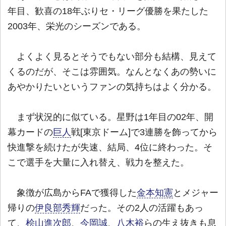
年目、歓喜の18年ぶりセ・リーグ優勝を果たした
2003年、栄光のシーズンである。
よくよく見るとそうでもない部分も結構、見えて
くるのだが、そこは雰囲気。なんとなくあの勢いに
あやかりたいというファンの気持ちはよく分かる。
まず状況的に似ている。星野は1年目の02年、開
幕カードの
巨人
戦[東京ドーム]で3連勝を飾ってから
快進撃を続けたが失速、結局、4位に終わった。そ
こで選手を大量に入れ替え、戦力を整えた。
象徴が広島からFAで獲得した
金本知憲
とメジャー
帰りの
伊良部秀輝
だった。その2人の活躍もあっ
て、
桧山進次郎
、
今岡誠
、
八木裕
らの生え抜きも息