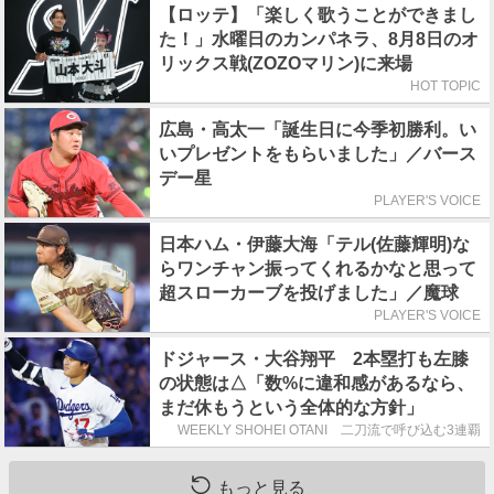
【ロッテ】「楽しく歌うことができまし
た！」水曜日のカンパネラ、8月8日のオ
リックス戦(ZOZOマリン)に来場
HOT TOPIC
広島・高太一「誕生日に今季初勝利。い
いプレゼントをもらいました」／バース
デー星
PLAYER'S VOICE
日本ハム・伊藤大海「テル(佐藤輝明)な
らワンチャン振ってくれるかなと思って
超スローカーブを投げました」／魔球
PLAYER'S VOICE
ドジャース・大谷翔平 2本塁打も左膝
の状態は△「数%に違和感があるなら、
まだ休もうという全体的な方針」
WEEKLY SHOHEI OTANI 二刀流で呼び込む3連覇
もっと見る