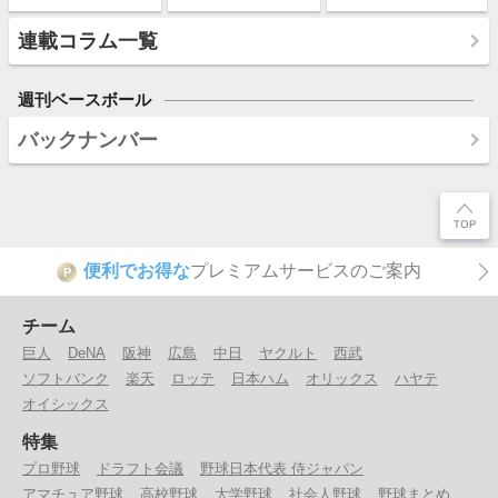
連載コラム一覧
週刊ベースボール
バックナンバー
便利でお得な
プレミアムサービスのご案内
P
チーム
巨人
DeNA
阪神
広島
中日
ヤクルト
西武
ソフトバンク
楽天
ロッテ
日本ハム
オリックス
ハヤテ
オイシックス
特集
プロ野球
ドラフト会議
野球日本代表 侍ジャパン
アマチュア野球
高校野球
大学野球
社会人野球
野球まとめ