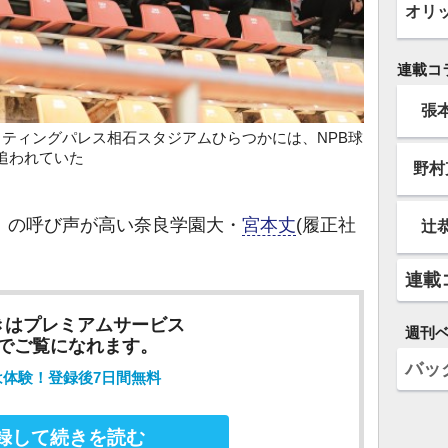
オリ
連載コ
張
ッティングパレス相石スタジアムひらつかには、NPB球
追われていた
野村
」の呼び声が高い奈良学園大・
宮本丈
(履正社
辻
連載
きはプレミアムサービス
週刊
でご覧になれます。
バッ
は体験！登録後7日間無料
録して続きを読む