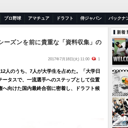
プロ野球
アマチュア
ドラフト
侍ジャパン
バックナ
新着
シーズンを前に貴重な「資料収集」の
2017年7月18日(火) 11:00
1
12人のうち、7人が大学生を占めた。「大学日
テータスで、一流選手へのステップとして位置
権へ向けた国内最終合宿に密着し、ドラフト候