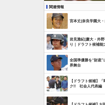
関連情報
宮本丈(奈良学園大・
岩見雅紀(慶大・外野
り｜ドラフト候補能
全国準優勝を“財産”
界舞台
【ドラフト候補】「
ク!! 社会人代表編
【ドラフト候補】9