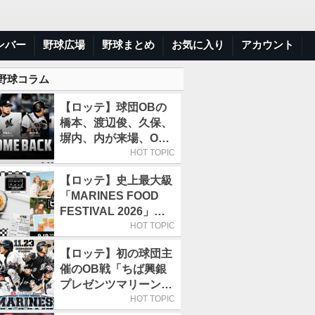
ンバー
野球広場
野球まとめ
お気に入り
アカウント
 野球コラム
【ロッテ】球団OBの
橋本、渡辺俊、久保、
塀内、内が来場、OB
解説も／9月22日開催
HOT TOPIC
の「TEAM26デー」
【ロッテ】史上最大級
「MARINES FOOD
FESTIVAL 2026」第4
弾「KOREAN
HOT TOPIC
FOOD」は9月19～22
【ロッテ】初の球団主
日／初日はビール半額
催のOB戦「ちば興銀
デー
プレゼンツマリーンズ
スペシャルゲーム
HOT TOPIC