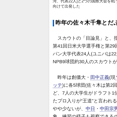
湾、代表22人]と2つの国際大会を戦
向けて出発した
昨年の佐々木千隼とだ
スカウトの「目論見」と、指
第41回日米大学選手権と第2
パン大学代表24人(ユニバは
NPB9球団約30人のスカウト
昨年は創価大・
田中正義
(現
ッテ
)に各5球団(佐々木は第2
ど、7人の大学生がドラフト1
たプロ入りが“王道”と言われる。
やや少ないが、
中日
・
中田宗
象。練習の様子も視察できる