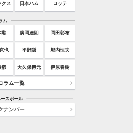
ックス
日本ハム
ロッテ
ラム
本勲
廣岡達朗
岡田彰布
克也
平野謙
堀内恒夫
恭彦
大久保博元
伊原春樹
コラム一覧
ベースボール
クナンバー