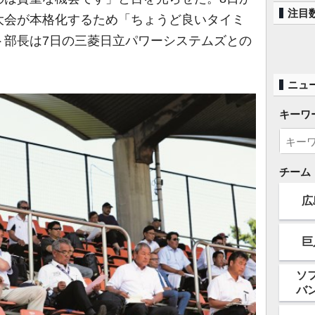
注目
大会が本格化するため「ちょうど良いタイミ
ト部長は7日の三菱日立パワーシステムズとの
。
ニュ
キーワ
チーム
広
巨
ソ
バ