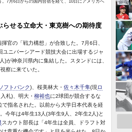
う。7月6日からの国内合宿を経て、10日にアメリカへ
ぶらせる立命大・東克樹への期待度
揮官の「戦力構想」が合致した。7月6日、
9回ユニバーシアード競技大会に出場するジャ
22人)が神奈川県内に集結した。スタンドには、
が視察に来ていた。
ソフトバンク
)、桜美林大・
佐々木千隼
(現
ロ
回入札)、明大・
柳裕也
に2球団が競合するな
位で指名された。以前から大学日本代表を経
今年は4年生13人(3年生9人、2年生2人)と
男
スカウト部長は「4年生は全員、ドラフト対
のは貴重な機会です」と目を光らせた。8日か