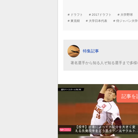
ドラフト
2017ドラフト
大学野球
東克樹
大学日本代表
侍ジャパン大学
特集記事
著名選手から知る人ぞ知る選手まで多様
記事を