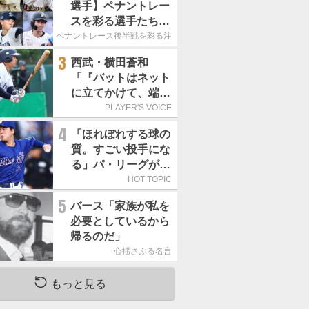
選手】ペナントレー
スを彩る選手たち
ここからが本当の勝
ペナントレース後半戦を彩る注目選手たち
負｜パ・リーグ編
3
西武・横田蒼和
「『バットはネット
に立てかけて、端に
置くんだぞ』と栗山
PLAYER'S VOICE
巧さんに教えていた
4
「ほれぼれする球の
だきました」／憧れ
質。すごい投手にな
の人からの金言
る」パ・リーグが驚
いた「中日の左腕」
HOT TOPIC
は
5
バース「家族が私を
必要としているから
帰るのだ」
心揺さぶる名言
もっと見る