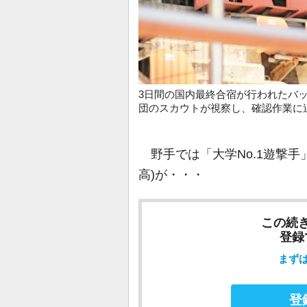
3日間の国内最終合宿が行われたバ
団のスカウトが視察し、確認作業に
野手では「大学No.1遊撃手
高)が・・・
この続
登録
まず
登