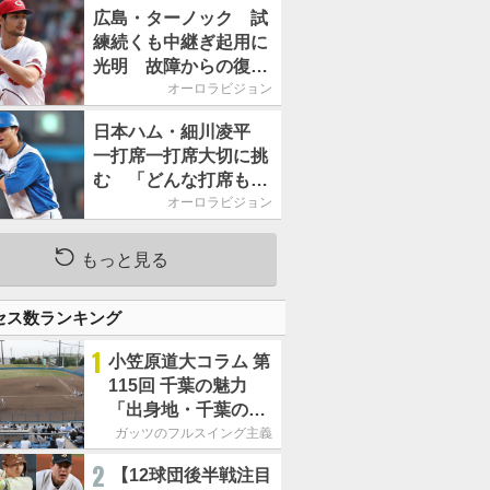
2026」、11月23日開
広島・ターノック 試
催
練続くも中継ぎ起用に
光明 故障からの復帰
期す／助っ人前半戦通
オーロラビジョン
信簿
日本ハム・細川凌平
一打席一打席大切に挑
む 「どんな打席も何
か意味のある打席にし
オーロラビジョン
たい」／後半戦に息巻
く！
もっと見る
セス数ランキング
1
小笠原道大コラム 第
115回 千葉の魅力
「出身地・千葉の話
の続き。昔から野球
ガッツのフルスイング主義
熱の高い土地柄で
2
【12球団後半戦注目
す」