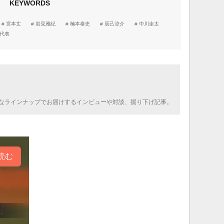
KEYWORDS
宮本丈
岩見雅紀
楠本泰史
辰己涼介
中川圭太
代表
なラインナップでお届けするインビューや対談、掘り下げ記事。
読む