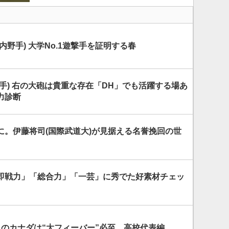
内野手) 大学No.1遊撃手を証明する春
手) 右の大砲は貴重な存在「DH」でも活躍する場あ
力診断
に。伊藤将司(国際武道大)が見据える名誉挽回の世
即戦力」「総合力」「一芸」に秀でた好素材チェッ
月のカナダは“大フィーバー”必至 高校代表編