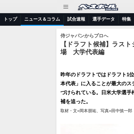
トップ
ニュース＆コラム
試合速報
選手データ
特集
侍ジャパンからプロへ
【ドラフト候補】ラスト
場 大学代表編
昨年のドラフトではドラフト1位
本代表」に入ることが最大のス
づけられている。日米大学選手
補を追った。
取材・文=岡本朋祐、写真=田中慎一郎