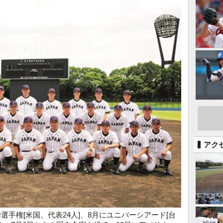
アク
手権[米国、代表24人]、8月にユニバーシアード[台