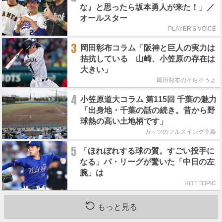
な』と思ったら坂本勇人が来た！」／
オールスター
PLAYER'S VOICE
3
岡田彰布コラム「阪神と巨人の実力は
拮抗している 山崎、小笠原の存在は
大きい」
岡田彰布のそらそうよ
4
小笠原道大コラム 第115回 千葉の魅力
「出身地・千葉の話の続き。昔から野
球熱の高い土地柄です」
ガッツのフルスイング主義
5
「ほれぼれする球の質。すごい投手に
なる」パ・リーグが驚いた「中日の左
腕」は
HOT TOPIC
もっと見る