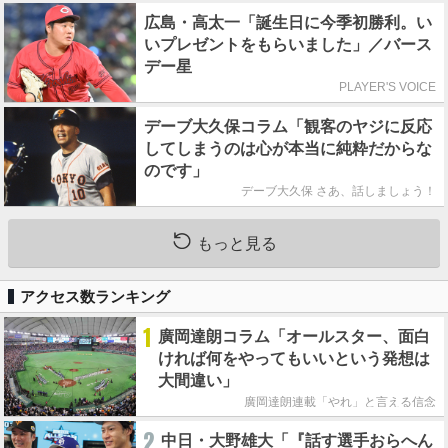
広島・高太一「誕生日に今季初勝利。い
いプレゼントをもらいました」／バース
デー星
PLAYER'S VOICE
デーブ大久保コラム「観客のヤジに反応
してしまうのは心が本当に純粋だからな
のです」
デーブ大久保 さあ、話しましょう！
もっと見る
アクセス数ランキング
1
廣岡達朗コラム「オールスター、面白
ければ何をやってもいいという発想は
大間違い」
廣岡達朗連載「やれ」と言える信念
2
中日・大野雄大「『話す選手おらへん