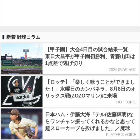
新着 野球コラム
【甲子園】大会4日目の試合結果一覧
東日大昌平が甲子園初勝利、青森山田は
1点差で逃げ切り
2026夏の甲子園
【ロッテ】「楽しく歌うことができまし
た！」水曜日のカンパネラ、8月8日のオ
リックス戦(ZOZOマリン)に来場
HOT TOPIC
日本ハム・伊藤大海「テル(佐藤輝明)な
らワンチャン振ってくれるかなと思って
超スローカーブを投げました」／魔球
PLAYER'S VOICE