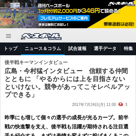
トップ
ニュース＆コラム
試合速報
選手データ
特集
後半戦キーマンインタビュー
広島・今村猛インタビュー 信頼する仲間
とともに 「やるからには上を目指さない
といけない。競争があってこそレベルアッ
プできる」
2017年7月24日(月) 11:00
3
昨季にも増して個々の選手の成長が光るカープ。前半
戦の快進撃を支え、後半戦も活躍が期待される注目選
手を紹介する。まずは表情を変えずに投げまくるこの