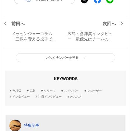
前回へ
次回へ
メッセンジャーコラム
広島・會澤翼インタビュ
「三振を奪える投手であ
ー 最優先はチームの勝
ることをしっかり証明し
利 「負けたときは誰より
たかったからなんだ」
も悔しいと思うし、チー
ムの勝利こそやりがい」
バックナンバーを見る
KEYWORDS
今村猛
広島
リリーフ
ストッパー
クローザー
インタビュー
注目インタビュー
オススメ
特集記事