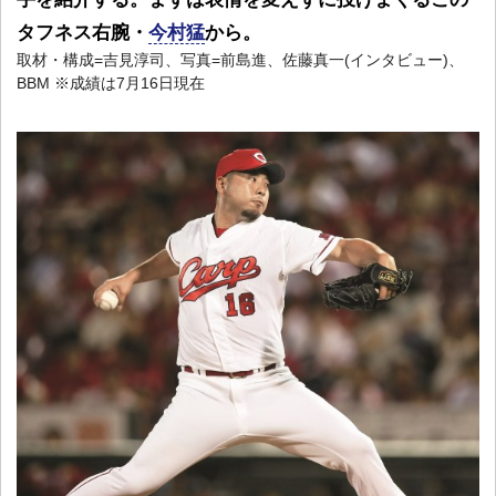
タフネス右腕・
今村猛
から。
取材・構成=吉見淳司、写真=前島進、佐藤
真一(インタビュー)、
BBM ※成績は7月16日現在