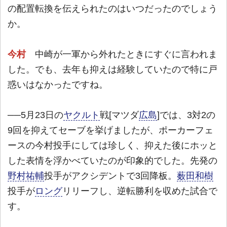
の配置転換を伝えられたのはいつだったのでしょう
か。
今村
中崎が一軍から外れたときにすぐに言われま
した。でも、去年も抑えは経験していたので特に戸
惑いはなかったですね。
──5月23日の
ヤクルト
戦[マツダ
広島
]では、3対2の
9回を抑えてセーブを挙げましたが、ポーカーフェ
ースの今村投手にしては珍しく、抑えた後にホッと
した表情を浮かべていたのが印象的でした。先発の
野村祐輔
投手がアクシデントで3回降板。
薮田和樹
投手が
ロング
リリーフし、逆転勝利を収めた試合で
す。