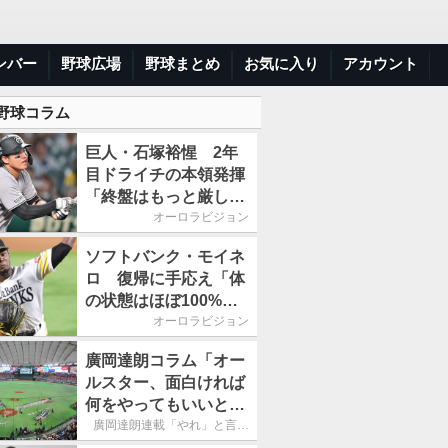
ンバー
野球広場
野球まとめ
お気に入り
アカウント
 野球コラム
巨人・石塚裕惺 2年
目ドライチの本領発揮
「終盤はもっと厳しい
戦いが続いていく。チ
オーロラビジョン
ームの力になれるよう
ソフトバンク・モイネ
に」／後半戦に息巻
ロ 復帰に手応え「体
く！
の状態はほぼ100%」
／後半戦に息巻く！
オーロラビジョン
廣岡達朗コラム「オー
ルスター、面白ければ
何をやってもいいとい
う発想は大間違い」
廣岡達朗連載「やれ」と言え
る信念