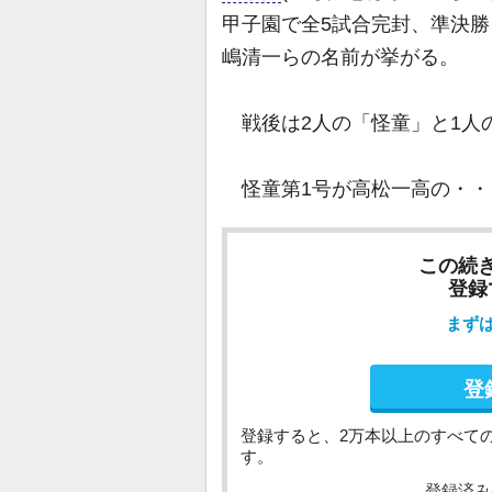
甲子園で全5試合完封、準決
嶋清一らの名前が挙がる。
戦後は2人の「怪童」と1人
怪童第1号が高松一高の・・
この続
登録
まず
登
登録すると、2万本以上のすべて
す。
登録済み