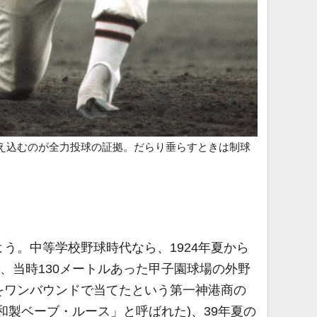
え込むのが全力投球の証拠。だらり垂らすときは制球
う。中等学校野球時代なら、1924年夏から
で、当時130メートルあった甲子園球場の外野
をワンバウンドで当てたという第一神港商の
和製ベーブ・ルース」と呼ばれた)、39年夏の