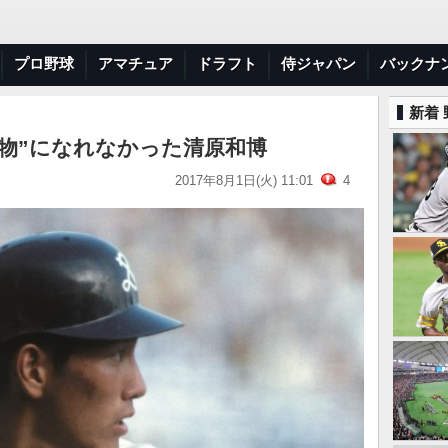
プロ野球
アマチュア
ドラフト
侍ジャパン
バックナ
新着
怪物”になれなかった清原和博
2017年8月1日(火) 11:01
4