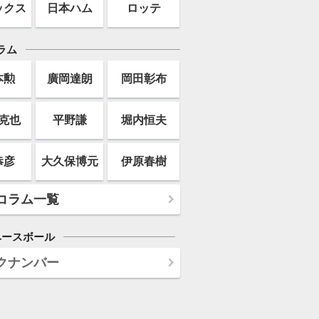
ックス
日本ハム
ロッテ
ラム
本勲
廣岡達朗
岡田彰布
克也
平野謙
堀内恒夫
恭彦
大久保博元
伊原春樹
コラム一覧
ベースボール
クナンバー