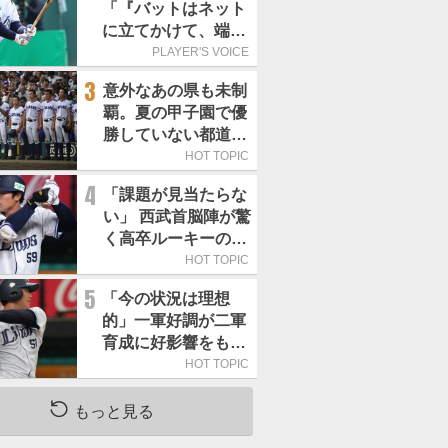
「『バットはネット
に立てかけて、端に
置くんだぞ』と栗山
PLAYER'S VOICE
巧さんに教えていた
3
意外なあの県も未制
だきました」／憧れ
覇。夏の甲子園で優
の人からの金言
勝していない都道府
県はどこ？
HOT TOPIC
4
「課題が見当たらな
い」 西武首脳陣が驚
く高卒ルーキーの高
い“完成度”
HOT TOPIC
5
「今の状況は理想
的」一軍好調が二軍
育成に好影響をもた
らす西武 象徴は高
HOT TOPIC
卒新人・横田蒼和
もっと見る