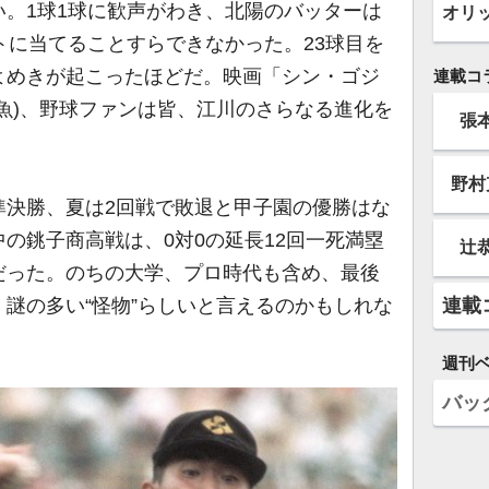
。1球1球に歓声がわき、北陽のバッターは
オリ
トに当てることすらできなかった。23球目を
よめきが起こったほどだ。映画「シン・ゴジ
連載コ
魚)、野球ファンは皆、江川のさらなる進化を
張
野村
決勝、夏は2回戦で敗退と甲子園の優勝はな
の銚子商高戦は、0対0の延長12回一死満塁
辻
だった。のちの大学、プロ時代も含め、最後
連載
謎の多い“怪物”らしいと言えるのかもしれな
週刊
バッ