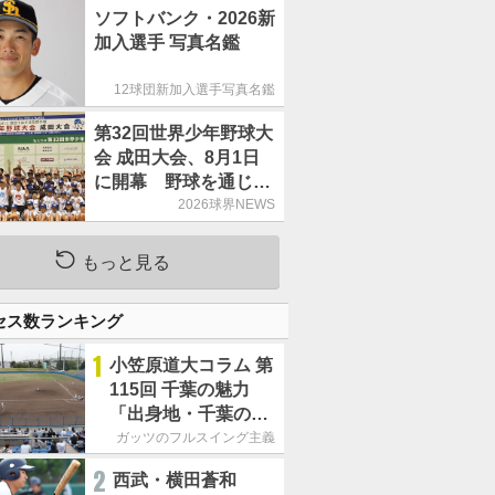
ソフトバンク・2026新
加入選手 写真名鑑
12球団新加入選手写真名鑑
第32回世界少年野球大
会 成田大会、8月1日
に開幕 野球を通じた
国際交流&友情の輪
2026球界NEWS
もっと見る
セス数ランキング
1
小笠原道大コラム 第
115回 千葉の魅力
「出身地・千葉の話
の続き。昔から野球
ガッツのフルスイング主義
熱の高い土地柄で
2
西武・横田蒼和
す」