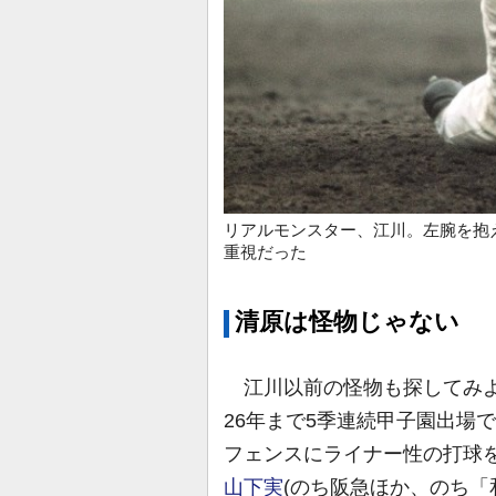
リアルモンスター、江川。左腕を抱
重視だった
清原は怪物じゃない
江川以前の怪物も探してみよ
26年まで5季連続甲子園出場
フェンスにライナー性の打球
山下実
(のち阪急ほか、のち「