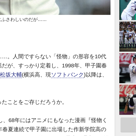
にふさわしいのだが……
…。人間ですらない「怪物」の形容を10代
だが、すっかり定着し、1998年、甲子園春
松坂大輔
(横浜高、現
ソフトバンク
)以降は、
たことをご存じだろうか。
し、68年にはアニメにもなった漫画『怪物く
73年春夏連続で甲子園に出場した作新学院高の