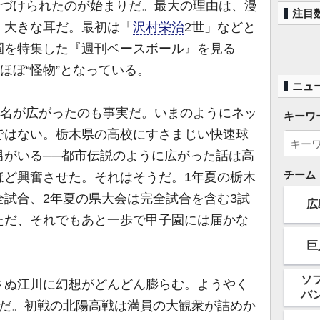
名づけられたのが始まりだ。最大の理由は、漫
注目
、大きな耳だ。最初は「
沢村栄治
2世」などと
園を特集した『週刊ベースボール』を見る
ほぼ“怪物”となっている。
ニュ
異名が広がったのも事実だ。いまのようにネッ
キーワ
ではない。栃木県の高校にすさまじい快速球
男がいる──都市伝説のように広がった話は高
チーム
ほど興奮させた。それはそうだ。1年夏の栃木
試合、2年夏の県大会は完全試合を含む3試
広
ただ、それでもあと一歩で甲子園には届かな
巨
ソ
ぬ江川に幻想がどんどん膨らむ。ようやく
バ
ツだ。初戦の北陽高戦は満員の大観衆が詰めか