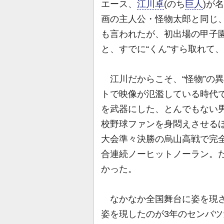
エース、
江川卓
(のち
巨人
)が
画の主人公・怪物太郎と同じ
も言われたが、初出場の甲子
と、すでに“くん”すら取れて、
江川だからこそ、“怪物”の
トで映像が氾濫している時代
を武器にした、とんでもない
校野球ファンを身悶えさせる
大会準々決勝の烏山高戦で完全
合連続ノーヒットノーラン。
かった。
なかなか全国舞台に姿を現さ
姿を現したのが3年のセンバ