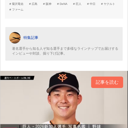
菊沢竜佑
広島
阪神
DeNA
巨人
中日
ヤクルト
ファーム
特集記事
著名選手から知る人ぞ知る選手まで多様なラインナップでお届けする
インビューや対談、掘り下げ記事。
記事を読む