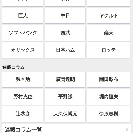
巨人
中日
ヤクルト
ソフト
バンク
西武
楽天
オリックス
日本ハム
ロッテ
連載コラム
張本勲
廣岡達朗
岡田彰布
野村克也
平野謙
堀内恒夫
辻恭彦
大久保博元
伊原春樹
連載コラム一覧