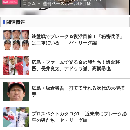
関連情報
終盤戦でブレーク＆復活目前！「秘密兵器」
は二軍にいる！ パ・リーグ編
広島・ファームで光る金の卵たち！坂倉将
吾、長井良太、アドゥワ誠、高橋昂也
広島・坂倉将吾 打てて守れる次代の大型捕
手
プロスペクトカタログII 近未来にブレーク必
至の男たち セ・リーグ編