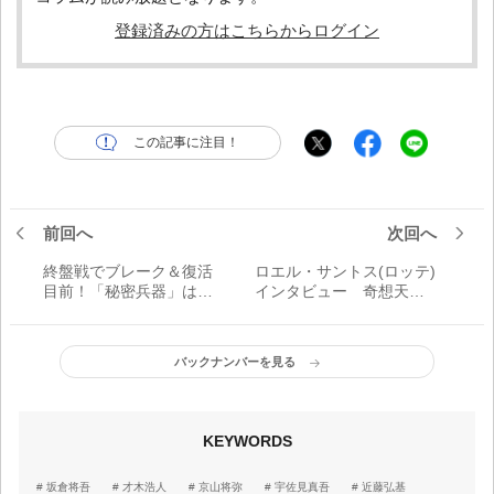
登録済みの方はこちらからログイン
この記事に注目！
前回へ
次回へ
終盤戦でブレーク＆復活
ロエル・サントス(ロッテ)
目前！「秘密兵器」は二
インタビュー 奇想天外
軍にいる！ パ・リーグ
なカリブの風──
編
バックナンバーを見る
KEYWORDS
坂倉将吾
才木浩人
京山将弥
宇佐見真吾
近藤弘基