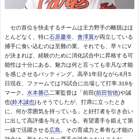
セの首位を快走するチームは主力野手の離脱はほ
とんどなく、特に
石原慶幸
、
會澤翼
が両立している
捕手に食い込むのは至難の業。それでも、早々にV
が決まれば、経験のために消化試合中に昇格する可
能性は十分にある。魅力は何と言っても非凡な才能
を感じさせるバッティング。高卒1年目ながら8月5
日現在、ファームでは75試合に出場して打率.319を
マーク。
水本勝己
二軍監督は「前田(
前田智徳
)や誠
也(
鈴木誠也
)もそうでしたが、打席に立ったとき
に、何か雰囲気を持っている」と好打者を引き合い
に出して高評価を与えている。有望選手を鍛えて第
一線で活躍させる
広島
。その育成力と希有な才能の