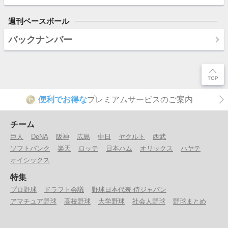
週刊ベースボール
バックナンバー
便利でお得な
プレミアムサービスのご案内
P
チーム
巨人
DeNA
阪神
広島
中日
ヤクルト
西武
ソフトバンク
楽天
ロッテ
日本ハム
オリックス
ハヤテ
オイシックス
特集
プロ野球
ドラフト会議
野球日本代表 侍ジャパン
アマチュア野球
高校野球
大学野球
社会人野球
野球まとめ