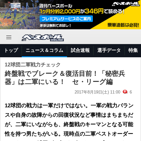
トップ
ニュース＆コラム
試合速報
選手データ
特集
12球団二軍戦力チェック
終盤戦でブレーク＆復活目前！「秘密兵
器」は二軍にいる！ セ・リーグ編
2017年8月19日(土) 11:00
6
12球団の戦力は一軍だけではない。一軍の戦力バラ
ン
スや自身の故障からの回復状況など事情はまちまちだ
が、二軍にいながらも、終盤戦のキーマンとなる可能
性を持つ男たちがいる。現時点の二軍ベストオーダー