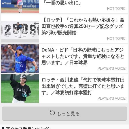
「一番の思い出に」
HOT TOPIC
【ロッテ】「これからも熱い応援を」益
田直也投手の通算250セーブ記念グッズ
第2弾が販売開始
HOT TOPIC
DeNA・ビド「日本の野球にもっとアジ
ャストしたいです。貴重な経験になると
思います」／日本球界
PLAYER'S VOICE
ロッテ・西川史礁「代打で初球本塁打は
出来過ぎでした。完璧に打てたと思いま
す」／球宴初打席本塁打
PLAYER'S VOICE
もっと見る
アクセス数ランキング