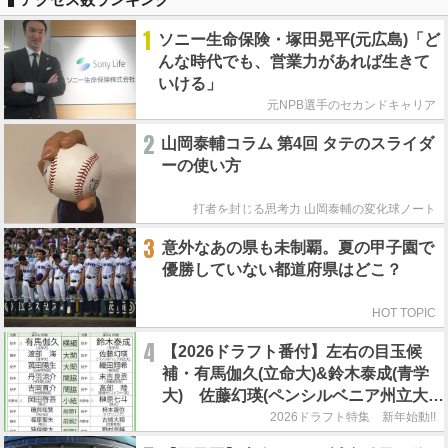
1
ソニー生命保険・塚田晃平(元広島)「ど
んな時代でも、営業力があれば生きて
いける」
元NPB選手のセカンドキャリア
2
山岡泰輔コラム 第4回 タテのスライダ
ーの使い方
打者を封じる思考力 山岡泰輔の変化球ノート
3
意外なあの県も未制覇。夏の甲子園で
優勝していない都道府県はどこ？
HOT TOPIC
4
【2026ドラフト番付】左右の目玉候
補・有馬伽久(立命大)&鈴木泰成(青学
大) 佐藤幻瑛(ペンシルベニア州立大)
の強行指名はあるのか？
2026ドラフト特集 新年始動!!