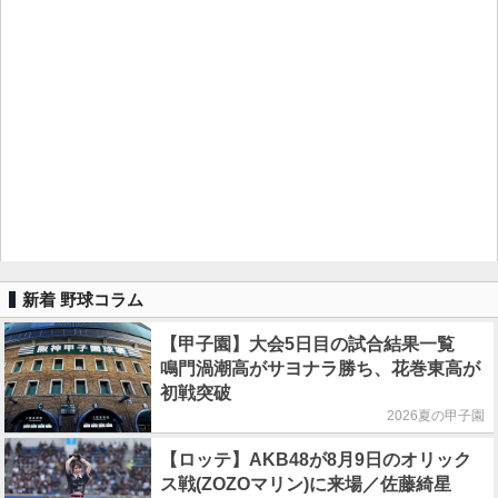
新着 野球コラム
【甲子園】大会5日目の試合結果一覧
鳴門渦潮高がサヨナラ勝ち、花巻東高が
初戦突破
2026夏の甲子園
【ロッテ】AKB48が8月9日のオリック
ス戦(ZOZOマリン)に来場／佐藤綺星