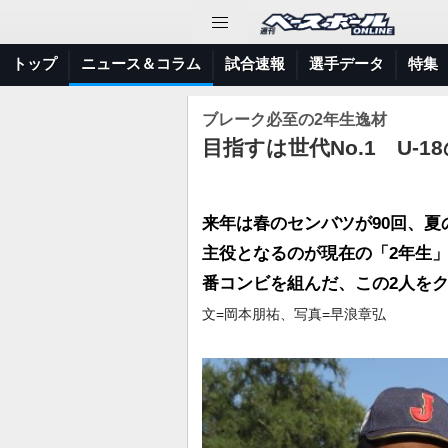
トップ
ニュース＆コラム
試合速報
選手データ
特集
ブレーク必至の2年生逸材
目指すは世代No.1 U-
来年は春のセンバツが90回、夏
主役となるのが現在の「2年生」
番コンビを組んだ、この2人を
文=岡本朋祐、写真=早浪章弘