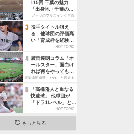
115回 千葉の魅力
「出身地・千葉の話
の続き。昔から野球
ガッツのフルスイング主義
熱の高い土地柄で
3
投手タイトル狙え
す」
る 他球団の評価高
い「育成枠を経験し
た巨人の左腕」は
HOT TOPIC
4
廣岡達朗コラム「オ
ールスター、面白け
れば何をやってもい
いという発想は大間
廣岡達朗連載「やれ」と言える信念
違い」
5
「高橋遥人と重なる
快速球」 他球団が
「ドラ1レベル」と評
する巨人の左腕は
HOT TOPIC
もっと見る