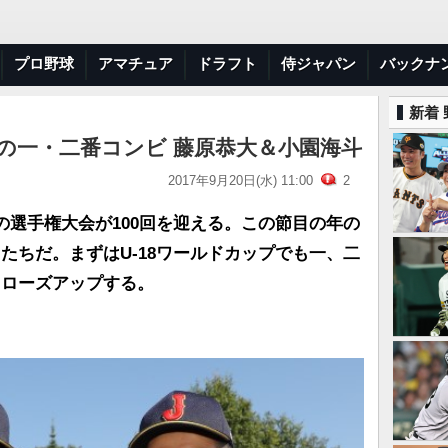
プロ野球
アマチュア
ドラフト
侍ジャパン
バックナ
新着
18の一・二番コンビ 藤原恭大＆小園海斗
2017年9月20日(水) 11:00
2
の選手権大会が100回を迎える。この節目の年の
たちだ。まずはU-18ワールドカップでも一、二
クローズアップする。