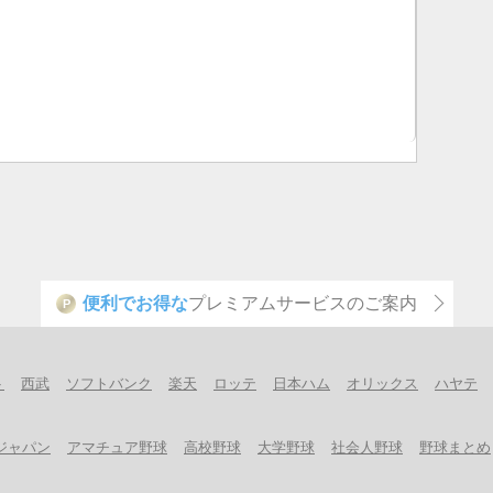
便利でお得な
プレミアムサービスのご案内
P
ト
西武
ソフトバンク
楽天
ロッテ
日本ハム
オリックス
ハヤテ
ジャパン
アマチュア野球
高校野球
大学野球
社会人野球
野球まとめ