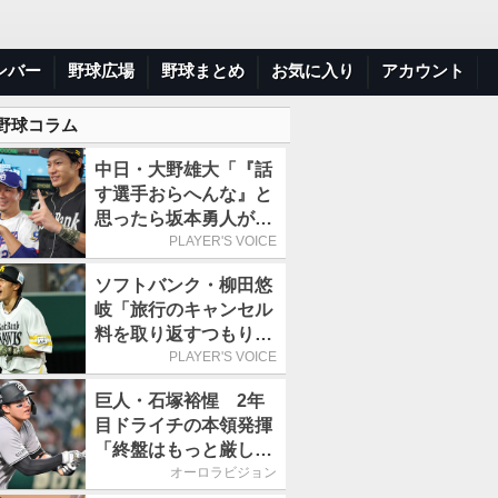
ンバー
野球広場
野球まとめ
お気に入り
アカウント
 野球コラム
中日・大野雄大「『話
す選手おらへんな』と
思ったら坂本勇人が来
た！」／オールスター
PLAYER'S VOICE
ソフトバンク・柳田悠
岐「旅行のキャンセル
料を取り返すつもりで
出場しました(笑)」／
PLAYER'S VOICE
オールスター
巨人・石塚裕惺 2年
目ドライチの本領発揮
「終盤はもっと厳しい
戦いが続いていく。チ
オーロラビジョン