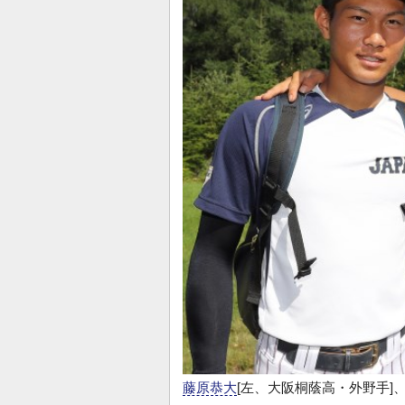
藤原恭大
[左、大阪桐蔭高・外野手]