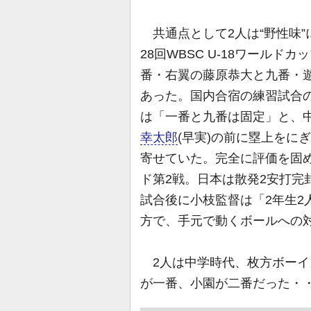
共通点として2人は“野性味
28回WBSC U-18ワールド
番・右翼の藤原恭大と九番・
あった。国内合宿の練習試合の
は「一番と九番は固定」と、
幸太郎
(早実)の前に塁上をに
寄せていた。完全に評価を固
ド第2戦。日本は散発2安打完
試合後に小枝監督は「2年生2
方で、手元で動くボールへの
2人は中学時代、枚方ボーイ
が一番、小園が二番だった・