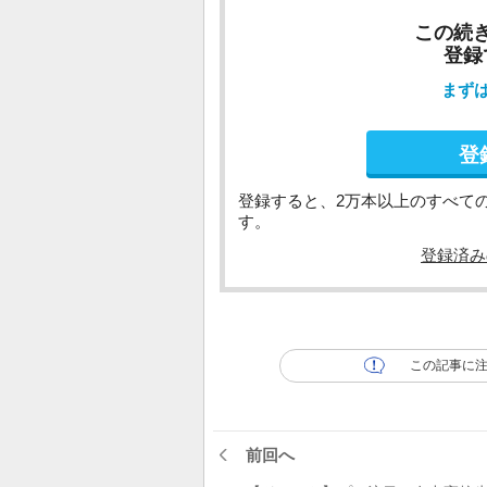
この続
登録
まず
登
登録すると、2万本以上のすべて
す。
登録済み
この記事に
前回へ