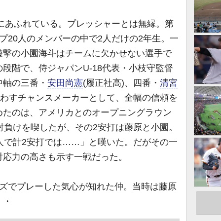
”にあふれている。プレッシャーとは無縁。第
カップ20人のメンバーの中で2人だけの2年生。一
遊撃の小園海斗はチームに欠かせない選手で
段階で、侍ジャパンU-18代表・小枝守監督
中軸の三番・
安田尚憲
(履正社高)、四番・
清宮
ぎわすチャンスメーカーとして、全幅の信頼を
めたのは、アメリカとのオープニングラウン
封負けを喫したが、その2安打は藤原と小園。
人で計2安打では……」と嘆いた。だがその一
対応力の高さも示す一戦だった。
ズでプレーした気心が知れた仲。当時は藤原
・・