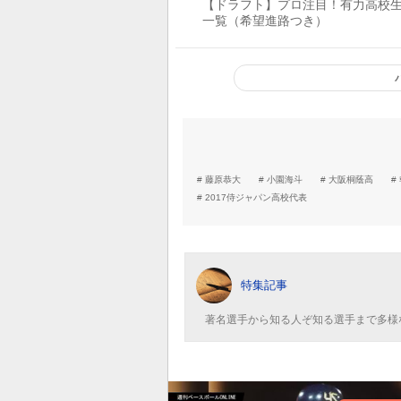
【ドラフト】プロ注目！有力高校
一覧（希望進路つき）
藤原恭大
小園海斗
大阪桐蔭高
2017侍ジャパン高校代表
特集記事
著名選手から知る人ぞ知る選手まで多様