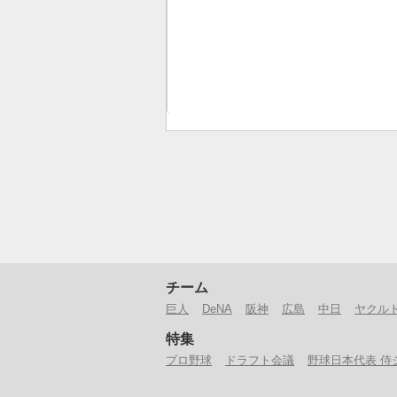
チーム
巨人
DeNA
阪神
広島
中日
ヤクル
特集
プロ野球
ドラフト会議
野球日本代表 侍