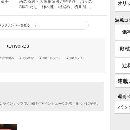
生選手
西の横綱・大阪桐蔭高が誇る多士済々の
オリ
2年生たち 柿木蓮、根尾昂、横川凱、
山田健太
連載コ
バックナンバーを見る
張
KEYWORDS
野村
報徳学園高
高校野球
2018ドラフト
2017U-18
辻
連載
週刊
なラインナップでお届けするインビューや対談、掘り下げ記事。
バッ