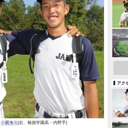
アク
、
小園海斗
[右、報徳学園高・内野手]