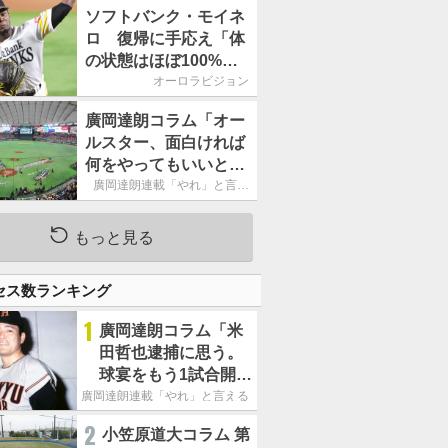
ームの力になれるよう
ソフトバンク・モイネ
に」／後半戦に息巻
ロ 復帰に手応え「体
く！
の状態はほぼ100%」
／後半戦に息巻く！
オーロラビジョン
廣岡達朗コラム「オー
ルスター、面白ければ
何をやってもいいとい
う発想は大間違い」
廣岡達朗連載「やれ」と言え
る信念
もっと見る
セス数ランキング
1
廣岡達朗コラム「米
田哲也逮捕に思う。
球宴をもう1試合開催
でOB救済を」
廣岡達朗連載「やれ」と言える信念
2
小笠原道大コラム 第