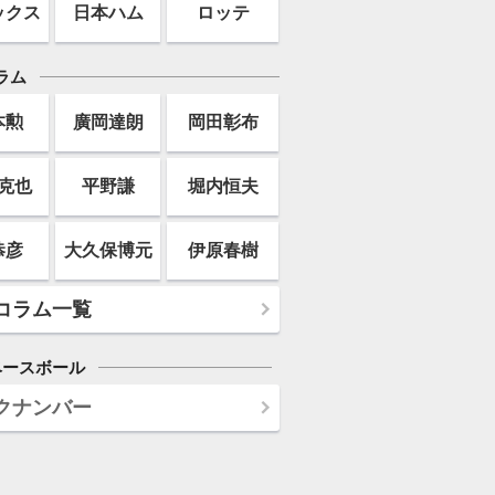
ックス
日本ハム
ロッテ
ラム
本勲
廣岡達朗
岡田彰布
克也
平野謙
堀内恒夫
恭彦
大久保博元
伊原春樹
コラム一覧
ベースボール
クナンバー