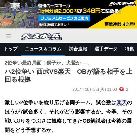
トップ
ニュース＆コラム
試合速報
選手データ
特集
2位争い最終局面！獅子か、犬鷲か──。
パ2位争い 西武VS楽天 OBが語る相手を上
回る根拠
2017年10月3日(火) 11:00
2
激しい2位争いを繰り広げる両チーム。試合数は
楽天
の
ほうが7試合多く、それがどう影響するか。今季、その
戦いぶりをつぶさに観察してきたOB解説者は今後の展
開をどう予想するか。