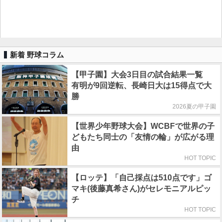
新着 野球コラム
【甲子園】大会3日目の試合結果一覧
有明が9回逆転、長崎日大は15得点で大
勝
2026夏の甲子園
【世界少年野球大会】WCBFで世界の子
どもたち同士の「友情の輪」が広がる理
由
HOT TOPIC
【ロッテ】「自己採点は510点です」ゴ
マキ(後藤真希さん)がセレモニアルピッ
チ
HOT TOPIC