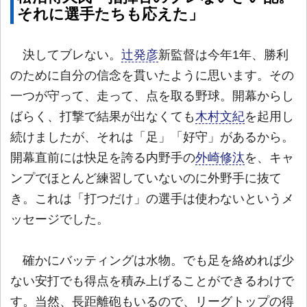
それに選手たちも応えた」
決してブレない。
辻発彦
新監督は今年1年、勝利
のために自分の信念を貫いたように思います。その
一つが守って、走って、点を取る野球。開幕からし
ばらく、打撃で結果が出なくても
木村文紀
を起用し
続けましたが、それは「足」「好守」があるから。
開幕直前には快足を誇る内野手の
外崎修汰
を、キャ
ンプでほとんど練習していないのに外野手に抜て
き。これは「打つだけ」の選手は使わないというメ
ッセージでした。
確かにバッティングは水物。でも足を絡めれば少
ない安打でも得点を積み上げることができるわけで
す。当然、長距離砲もいるので、リーグトップの得