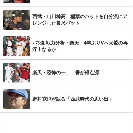
西武・山川穂高 稲葉のバットを自分流にア
レンジした長尺バット
パ3強 戦力分析・楽天 4年ぶりVへ犬鷲の再
浮上なるか
楽天・恐怖の一、二番が得点源
野村克也が語る「西武時代の思い出」