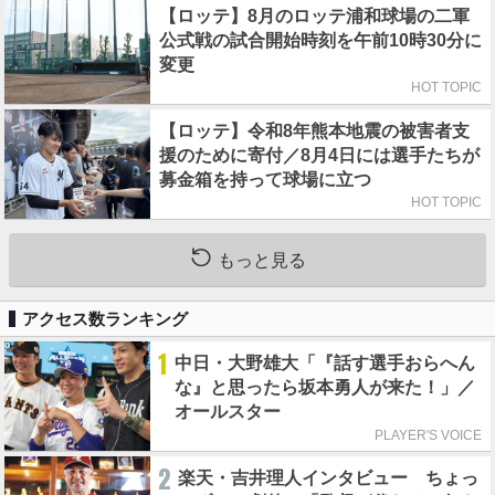
【ロッテ】8月のロッテ浦和球場の二軍
公式戦の試合開始時刻を午前10時30分に
変更
HOT TOPIC
【ロッテ】令和8年熊本地震の被害者支
援のために寄付／8月4日には選手たちが
募金箱を持って球場に立つ
HOT TOPIC
もっと見る
アクセス数ランキング
1
中日・大野雄大「『話す選手おらへん
な』と思ったら坂本勇人が来た！」／
オールスター
PLAYER'S VOICE
2
楽天・吉井理人インタビュー ちょっ