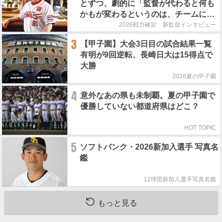
とずつ、劇的に「監督が代わると何も
かもが変わるというのは、チームにと
って良くないことなんです」
2026戦力確定 新監督インタビュー
3
【甲子園】大会3日目の試合結果一覧
有明が9回逆転、長崎日大は15得点で
大勝
2026夏の甲子園
4
意外なあの県も未制覇。夏の甲子園で
優勝していない都道府県はどこ？
HOT TOPIC
5
ソフトバンク・2026新加入選手 写真名
鑑
12球団新加入選手写真名鑑
もっと見る