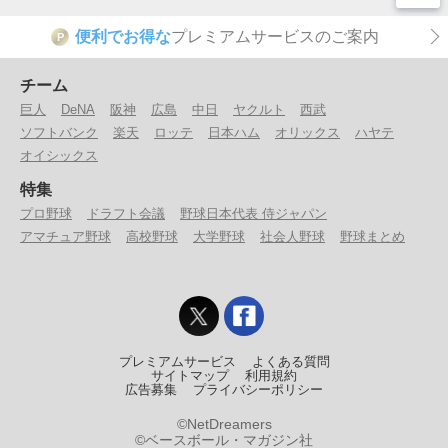
便利でお得な
プレミアムサービスのご案内
P
チーム
巨人
DeNA
阪神
広島
中日
ヤクルト
西武
ソフトバンク
楽天
ロッテ
日本ハム
オリックス
ハヤテ
オイシックス
特集
プロ野球
ドラフト会議
野球日本代表 侍ジャパン
アマチュア野球
高校野球
大学野球
社会人野球
野球まとめ
プレミアムサービス
よくある質問
サイトマップ
利用規約
広告募集
プライバシーポリシー
©NetDreamers
©ベースボール・マガジン社