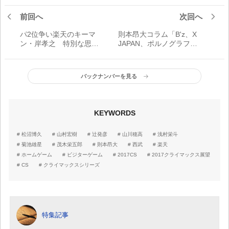
前回へ
次回へ
パ2位争い楽天のキーマ
則本昂大コラム「B'z、X
ン・岸孝之 特別な思い
JAPAN、ポルノグラフィ
を胸に古巣に立ち向かう
ティ、関ジャニ∞はよく聞
いています！」
バックナンバーを見る
KEYWORDS
松沼博久
山村宏樹
辻発彦
山川穂高
浅村栄斗
菊池雄星
茂木栄五郎
則本昂大
西武
楽天
ホームゲーム
ビジターゲーム
2017CS
2017クライマックス展望
CS
クライマックスシリーズ
特集記事