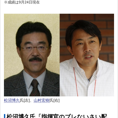
※成績は9月24日現在
松沼博久
氏[左]、
山村宏樹
氏[右]
松沼博久氏「指揮官のブレないさい配。