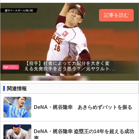
記事を読む
関連情報
DeNA・梶谷隆幸 あきらめずバットを振る
DeNA・梶谷隆幸 盗塁王の14年を超える成功
率