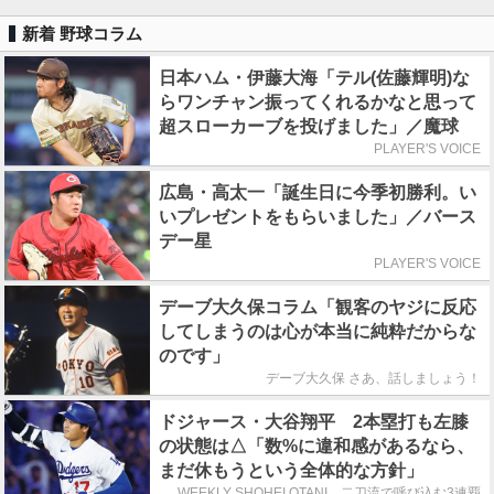
新着 野球コラム
日本ハム・伊藤大海「テル(佐藤輝明)な
らワンチャン振ってくれるかなと思って
超スローカーブを投げました」／魔球
PLAYER'S VOICE
広島・高太一「誕生日に今季初勝利。い
いプレゼントをもらいました」／バース
デー星
PLAYER'S VOICE
デーブ大久保コラム「観客のヤジに反応
してしまうのは心が本当に純粋だからな
のです」
デーブ大久保 さあ、話しましょう！
ドジャース・大谷翔平 2本塁打も左膝
の状態は△「数%に違和感があるなら、
まだ休もうという全体的な方針」
WEEKLY SHOHEI OTANI 二刀流で呼び込む3連覇