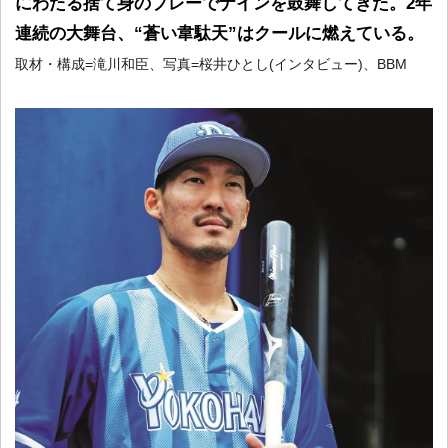
にわたる捨て身のプレーでナインを鼓舞してきた。2年
連続の大舞台、“蒼い韋駄天”はクールに燃えている。
取材・構成=滝川和臣、写真=桜井ひとし(インタビュー)、BBM