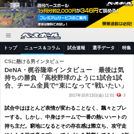
トップ
ニュース＆コラム
試合速報
選手データ
特集
CSに懸ける男インタビュー
DeNA・梶谷隆幸インタビュー 最後は気
持ちの勝負 「高校野球のように1試合1試
合、チーム全員で“束になって”戦いたい」
2017年10月13日(金) 11:01
3
試合中はほとんど表情が変わることなく、飄々とプレ
ーする。しかし、中身はチームで一番の熱いハートの
持ち主だ。窮地になるとその存在感は際立ち、攻守走