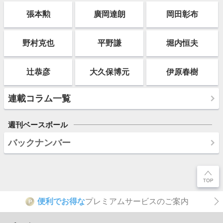
張本勲
廣岡達朗
岡田彰布
野村克也
平野謙
堀内恒夫
辻恭彦
大久保博元
伊原春樹
連載コラム一覧
週刊ベースボール
バックナンバー
便利でお得な
プレミアムサービスのご案内
P