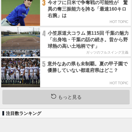
3
今オフに日米で争奪戦の可能性が 驚
異の奪三振能力を誇る「最速160キロ
右腕」は
HOT TOPIC
4
小笠原道大コラム 第115回 千葉の魅力
「出身地・千葉の話の続き。昔から野
球熱の高い土地柄です」
ガッツのフルスイング主義
5
意外なあの県も未制覇。夏の甲子園で
優勝していない都道府県はどこ？
HOT TOPIC
もっと見る
注目数ランキング