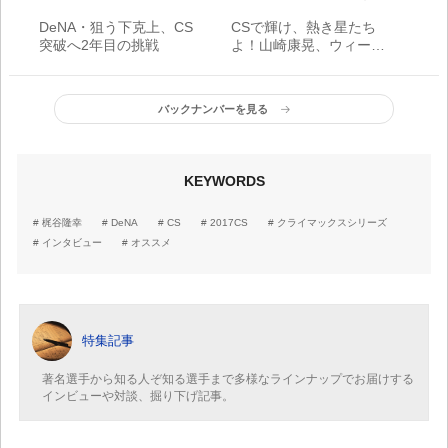
DeNA・狙う下克上、CS
CSで輝け、熱き星たち
突破へ2年目の挑戦
よ！山崎康晃、ウィーラ
ンド、嶺井博希、細川成
也
バックナンバーを見る
KEYWORDS
梶谷隆幸
DeNA
CS
2017CS
クライマックスシリーズ
インタビュー
オススメ
特集記事
著名選手から知る人ぞ知る選手まで多様なラインナップでお届けする
インビューや対談、掘り下げ記事。