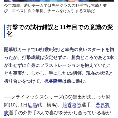
今年29歳。若いチームでは先発クラスの野手では宮崎と並
び、ロペスに次ぐ年長。チームをけん引する立場だ
打撃での試行錯誤と11年目での意識の変
化
開幕戦カードで14打数6安打と幸先の良いスタートを切
ったが、打撃成績は安定せずに、勝負どころであと1本
が出せずに自身にフラストレーションを抱えていたこ
とも事実だ。しかし、手にしたCS切符。現在の状況と
折り合いをつけて、
梶谷隆幸
は前に進む。
──クライマックスシリーズ(CS)進出が決まった瞬
間(10月1日
広島
戦、横浜)、
筒香嘉智
選手、
桑原将
志
選手の外野手3人で喜びを分かち合っている姿が