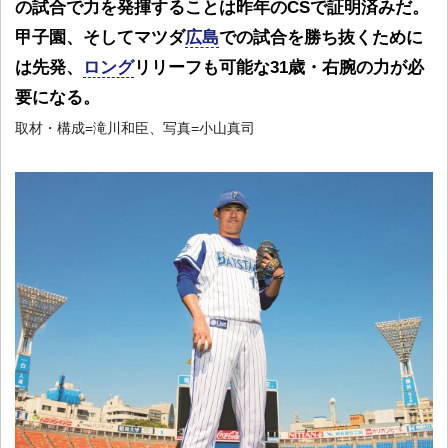
の試合で力を発揮することは昨年のCSで証明済みだ。
甲子園、そしてマツダ
広島
での試合を勝ち抜くために
は先発、
ロング
リリーフも可能な31歳・右腕の力が必
要になる。
取材・構成=滝川和臣、写真=小山真司