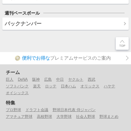
週刊ベースボール
バックナンバー
便利でお得な
プレミアムサービスのご案内
P
チーム
巨人
DeNA
阪神
広島
中日
ヤクルト
西武
ソフトバンク
楽天
ロッテ
日本ハム
オリックス
ハヤテ
オイシックス
特集
プロ野球
ドラフト会議
野球日本代表 侍ジャパン
アマチュア野球
高校野球
大学野球
社会人野球
野球まとめ