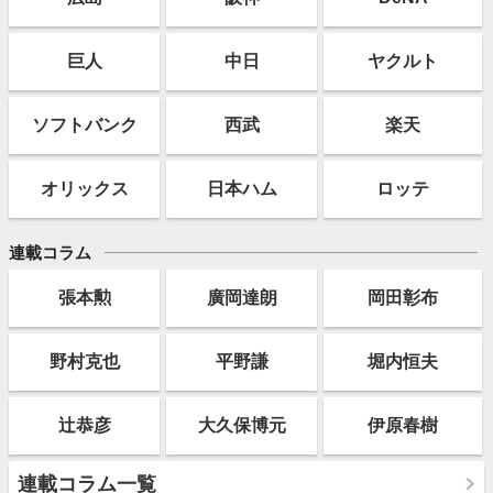
巨人
中日
ヤクルト
ソフト
バンク
西武
楽天
オリックス
日本ハム
ロッテ
連載コラム
張本勲
廣岡達朗
岡田彰布
野村克也
平野謙
堀内恒夫
辻恭彦
大久保博元
伊原春樹
連載コラム一覧