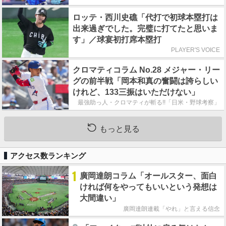
ロッテ・西川史礁「代打で初球本塁打は
出来過ぎでした。完璧に打てたと思いま
す」／球宴初打席本塁打
PLAYER'S VOICE
クロマティコラム No.28 メジャー・リー
グの前半戦「岡本和真の奮闘は誇らしい
けれど、133三振はいただけない」
最強助っ人・クロマティが斬る!!「日米・野球考察」
もっと見る
アクセス数ランキング
1
廣岡達朗コラム「オールスター、面白
ければ何をやってもいいという発想は
大間違い」
廣岡達朗連載「やれ」と言える信念