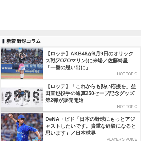
新着 野球コラム
【ロッテ】AKB48が8月9日のオリック
ス戦(ZOZOマリン)に来場／佐藤綺星
「一番の思い出に」
HOT TOPIC
【ロッテ】「これからも熱い応援を」益
田直也投手の通算250セーブ記念グッズ
第2弾が販売開始
HOT TOPIC
DeNA・ビド「日本の野球にもっとアジ
ャストしたいです。貴重な経験になると
思います」／日本球界
PLAYER'S VOICE