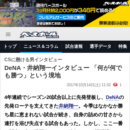
トップ
ニュース＆コラム
試合速報
選手データ
特集
CSに懸ける男インタビュー
DeNA・井納翔一インタビュー 「何が何で
も勝つ」という境地
2017年10月14日(土) 11:02
1
4年連続でシーズン20試合以上に先発登板し、
DeNA
の
先発ローテを支えてきた
井納翔一
。今季はなかなか勝
ち星に恵まれない試合が続き、自身の詰めの甘さから
連打を浴び失点する試合もあった。しかし、ここ一番