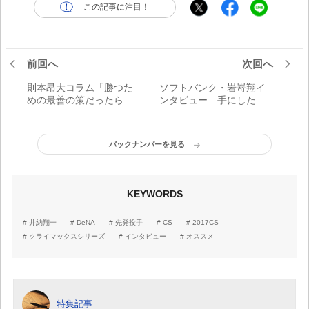
この記事に注目！
前回へ
次回へ
則本昂大コラム「勝つた
ソフトバンク・岩嵜翔イ
めの最善の策だったら投
ンタビュー 手にした自
げる場所はどこでもいい
信 「ピンチの場面で抑え
です」
るのが中継ぎエース」
バックナンバーを見る
KEYWORDS
井納翔一
DeNA
先発投手
CS
2017CS
クライマックスシリーズ
インタビュー
オススメ
特集記事