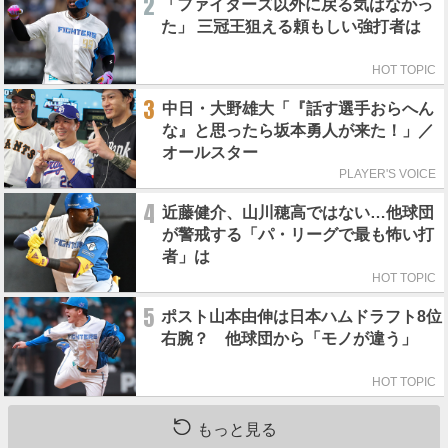
2
「ファイターズ以外に戻る気はなかっ
た」 三冠王狙える頼もしい強打者は
HOT TOPIC
3
中日・大野雄大「『話す選手おらへん
な』と思ったら坂本勇人が来た！」／
オールスター
PLAYER'S VOICE
4
近藤健介、山川穂高ではない…他球団
が警戒する「パ・リーグで最も怖い打
者」は
HOT TOPIC
5
ポスト山本由伸は日本ハムドラフト8位
右腕？ 他球団から「モノが違う」
HOT TOPIC
もっと見る