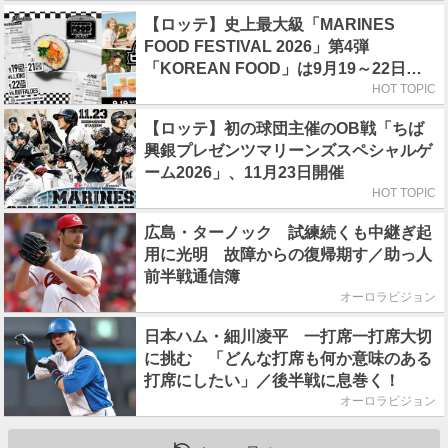
【ロッテ】史上最大級「MARINES
FOOD FESTIVAL 2026」第4弾
「KOREAN FOOD」は9月19～22日／
初日はビール半額デー
HOT TOPIC
【ロッテ】初の球団主催のOB戦「ちば
興銀プレゼンツマリーンズスペシャルゲ
ーム2026」、11月23日開催
HOT TOPIC
広島・ターノック 試練続くも中継ぎ起
用に光明 故障からの復帰期す／助っ人
前半戦通信簿
オーロラビジョン
日本ハム・細川凌平 一打席一打席大切
に挑む 「どんな打席も何か意味のある
打席にしたい」／後半戦に息巻く！
オーロラビジョン