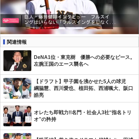
関連情報
DeNA1位・東克樹 優勝への必要なピース。
左腕王国のエース襲名へ
【ドラフト】甲子園を沸かせた5人の球児
綱脇慧、西川愛也、植田拓、西浦颯大、阪口
皓亮
オレたち即戦力!!名門・社会人3社“指名トリ
オ”の矜持