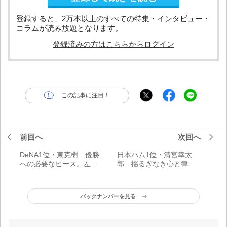
登録すると、2万本以上のすべての特集・インタビュー・
コラムが読み放題となります。
登録済みの方はこちらからログイン
この記事に注目！
前回へ
次回へ
DeNA1位・東克樹 優勝
日本ハム1位・清宮幸太
への必要なピース。左腕
郎 揺るぎなき心と律す
王国のエース襲名へ
る力。壮大な夢へのスタ
ートライン
バックナンバーを見る