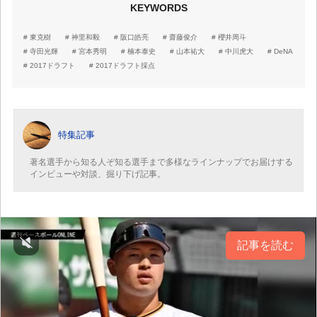
KEYWORDS
東克樹
神里和毅
阪口皓亮
齋藤俊介
櫻井周斗
寺田光輝
宮本秀明
楠本泰史
山本祐大
中川虎大
DeNA
2017ドラフト
2017ドラフト採点
特集記事
著名選手から知る人ぞ知る選手まで多様なラインナップでお届けする
インビューや対談、掘り下げ記事。
記事を読む