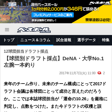
トップ
ニュース＆コラム
試合速報
選手データ
特集
12球団担当ドラフト採点
【球団別ドラフト採点】DeNA・大学No.1
左腕一本釣り
2017年11月7日(火) 11:00
2
来年のチーム作り、未来のチーム構成にとって2017ド
ラフト会議は各球団にとって成功と言えたのだろう
か。ここでは本誌球団担当が「運命の10.26」を厳格に
判定し、点数をつけた。また今ドラフトの収穫と誤