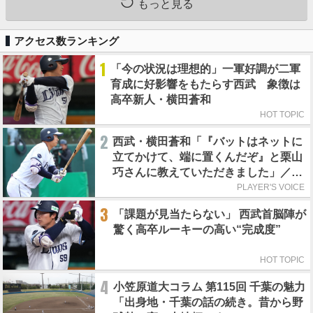
もっと見る
アクセス数ランキング
1
「今の状況は理想的」一軍好調が二軍
育成に好影響をもたらす西武 象徴は
高卒新人・横田蒼和
HOT TOPIC
2
西武・横田蒼和「『バットはネットに
立てかけて、端に置くんだぞ』と栗山
巧さんに教えていただきました」／憧
れの人からの金言
PLAYER'S VOICE
3
「課題が見当たらない」 西武首脳陣が
驚く高卒ルーキーの高い“完成度”
HOT TOPIC
4
小笠原道大コラム 第115回 千葉の魅力
「出身地・千葉の話の続き。昔から野