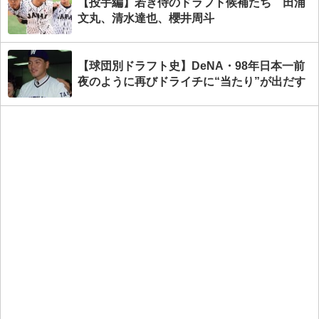
【投手編】若き侍のドラフト候補たち 田浦
文丸、清水達也、櫻井周斗
【球団別ドラフト史】DeNA・98年日本一前
夜のように再びドライチに“当たり”が出だす