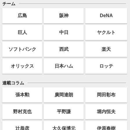
チーム
広島
阪神
DeNA
巨人
中日
ヤクルト
ソフト
バンク
西武
楽天
オリックス
日本ハム
ロッテ
連載コラム
張本勲
廣岡達朗
岡田彰布
野村克也
平野謙
堀内恒夫
辻恭彦
大久保博元
伊原春樹