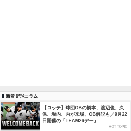
新着 野球コラム
【ロッテ】球団OBの橋本、渡辺俊、久
保、塀内、内が来場、OB解説も／9月22
日開催の「TEAM26デー」
HOT TOPIC