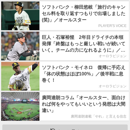
ソフトバンク・柳田悠岐「旅行のキャン
セル料を取り返すつもりで出場しました
(笑)」／オールスター
PLAYER'S VOICE
巨人・石塚裕惺 2年目ドライチの本領
発揮「終盤はもっと厳しい戦いが続いて
いく。チームの力になれるように」／後
半戦に息巻く！
オーロラビジョン
ソフトバンク・モイネロ 復帰に手応え
「体の状態はほぼ100%」／後半戦に息
巻く！
オーロラビジョン
廣岡達朗コラム「オールスター、面白け
れば何をやってもいいという発想は大間
違い」
廣岡達朗連載「やれ」と言える信念