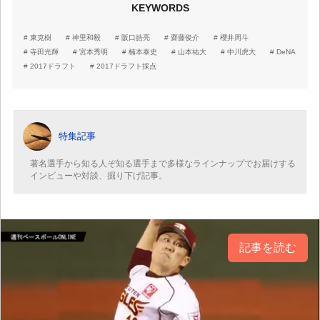
KEYWORDS
東克樹
神里和毅
阪口皓亮
齋藤俊介
櫻井周斗
寺田光輝
宮本秀明
楠本泰史
山本祐大
中川虎大
DeNA
2017ドラフト
2017ドラフト採点
特集記事
著名選手から知る人ぞ知る選手まで多様なラインナップでお届けする
インビューや対談、掘り下げ記事。
記事を読む