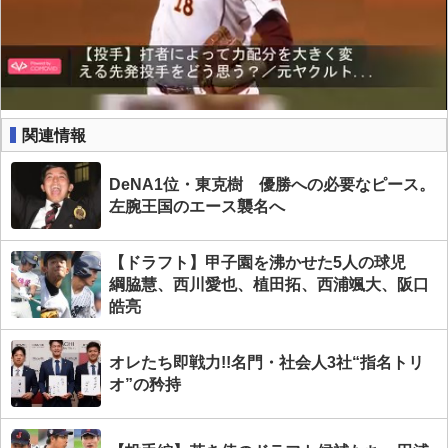
関連情報
DeNA1位・東克樹 優勝への必要なピース。
左腕王国のエース襲名へ
【ドラフト】甲子園を沸かせた5人の球児
綱脇慧、西川愛也、植田拓、西浦颯大、阪口
皓亮
オレたち即戦力!!名門・社会人3社“指名トリ
オ”の矜持