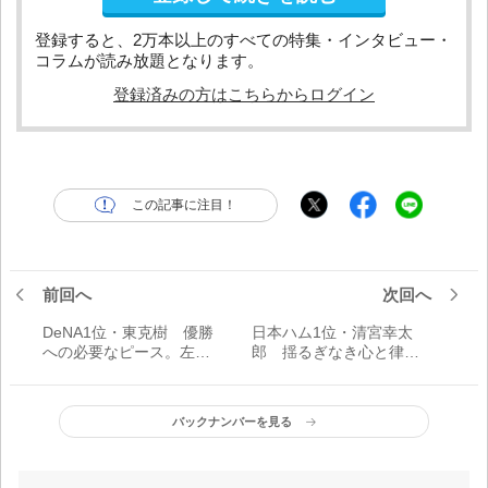
登録すると、2万本以上のすべての特集・インタビュー・
コラムが読み放題となります。
登録済みの方はこちらからログイン
この記事に注目！
前回へ
次回へ
DeNA1位・東克樹 優勝
日本ハム1位・清宮幸太
への必要なピース。左腕
郎 揺るぎなき心と律す
王国のエース襲名へ
る力。壮大な夢へのスタ
ートライン
バックナンバーを見る