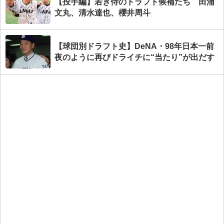
【投手編】若き侍のドラフト候補たち 田浦
文丸、清水達也、櫻井周斗
【球団別ドラフト史】DeNA・98年日本一前
夜のように再びドライチに“当たり”が出だす