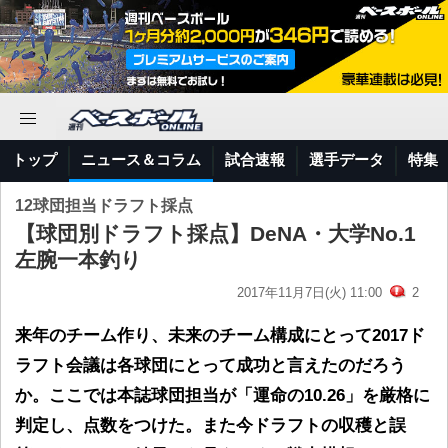
トップ
ニュース＆コラム
試合速報
選手データ
特集
12球団担当ドラフト採点
【球団別ドラフト採点】DeNA・大学No.1
左腕一本釣り
2017年11月7日(火) 11:00
2
来年のチーム作り、未来のチーム構成にとって2017ド
ラフト会議は各球団にとって成功と言えたのだろう
か。ここでは本誌球団担当が「運命の10.26」を厳格に
判定し、点数をつけた。また今ドラフトの収穫と誤