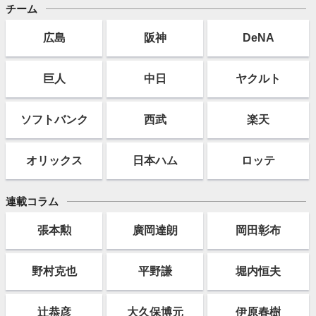
チーム
広島
阪神
DeNA
巨人
中日
ヤクルト
ソフト
バンク
西武
楽天
オリックス
日本ハム
ロッテ
連載コラム
張本勲
廣岡達朗
岡田彰布
野村克也
平野謙
堀内恒夫
辻恭彦
大久保博元
伊原春樹