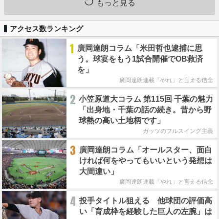
もっと見る
アクセス数ランキング
1
廣岡達朗コラム「米田哲也逮捕に思
う。球宴をもう1試合開催でOB救済
を」
廣岡達朗連載「やれ」と言える信念
2
小笠原道大コラム 第115回 千葉の魅力
「出身地・千葉の話の続き。昔から野
球熱の高い土地柄です」
ガッツのフルスイング主義
3
廣岡達朗コラム「オールスター、面白
ければ何をやってもいいという発想は
大間違い」
廣岡達朗連載「やれ」と言える信念
4
投手タイトル狙える 他球団の評価高
い「育成枠を経験した巨人の左腕」は