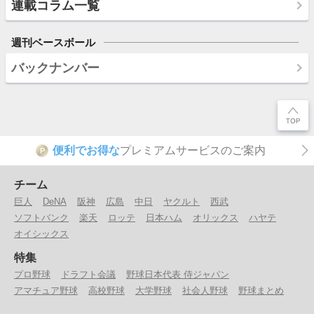
連載コラム一覧
週刊ベースボール
バックナンバー
便利でお得な
プレミアムサービスのご案内
P
チーム
巨人
DeNA
阪神
広島
中日
ヤクルト
西武
ソフトバンク
楽天
ロッテ
日本ハム
オリックス
ハヤテ
オイシックス
特集
プロ野球
ドラフト会議
野球日本代表 侍ジャパン
アマチュア野球
高校野球
大学野球
社会人野球
野球まとめ