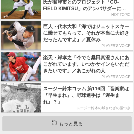
氏が君津市とのプロジェクト「CO-
FIELD KIMITSU」のアンバサダーに就
任
HOT TOPIC
巨人・代木大和「海ではジェットスキー
に乗せてもらって、それが本当に大好き
だったんですよ」／夏休み
PLAYER'S VOICE
楽天・岸孝之「今でも桑田真澄さんにあ
こがれています。いつかサインをいただ
きたいです」／あこがれの人
PLAYER'S VOICE
スージー鈴木コラム 第116回「音楽家は
『早生まれ』、野球選手は『遅生ま
れ』？」
スージー鈴木の球さわぎの腰つき
もっと見る