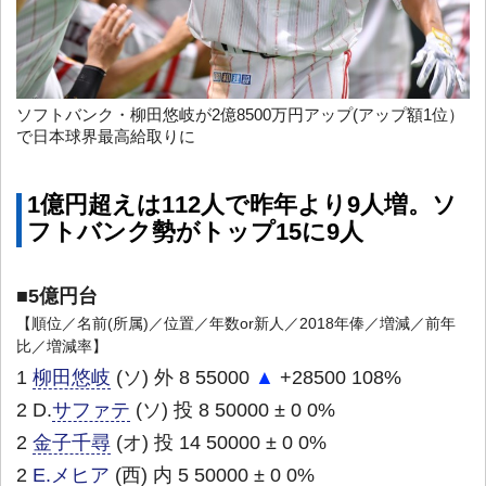
ソフトバンク・柳田
悠岐が2億8500万円アップ(アップ額1位）
で日本球界最高給取りに
1億円超えは112人で昨年より9人増。ソ
フトバンク勢がトップ15に9人
■5億円台
【順位／名前(所属)／位置／年数or新人／2018年俸／増減／前年
比／増減率】
1
柳田悠岐
(ソ) 外 8 55000
▲
+28500 108%
2 D.
サファテ
(ソ) 投 8 50000 ± 0 0%
2
金子千尋
(オ) 投 14 50000 ± 0 0%
2
E.メヒア
(西) 内 5 50000 ± 0 0%