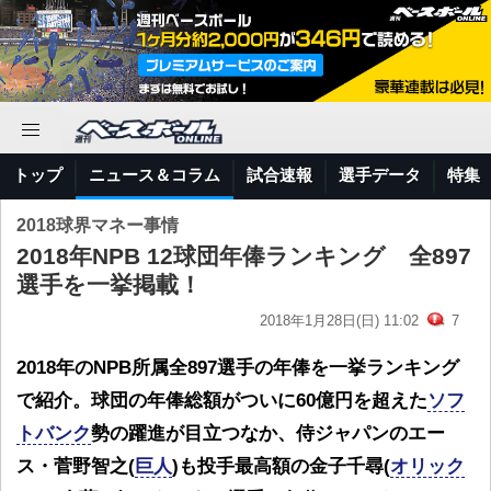
トップ
ニュース＆コラム
試合速報
選手データ
特集
2018球界マネー事情
2018年NPB 12球団年俸ランキング 全897
選手を一挙掲載！
2018年1月28日(日) 11:02
7
2018年のNPB所属全897選手の年俸を一挙ランキング
で紹介。球団の年俸総額がついに60億円を超えた
ソフ
トバンク
勢の躍進が目立つなか、侍ジャパンのエー
ス・菅野
智之(
巨人
)も投手最高額の金子
千尋(
オリック