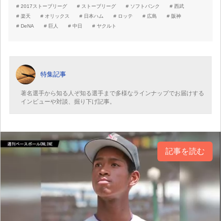
2017ストーブリーグ
ストーブリーグ
ソフトバンク
西武
楽天
オリックス
日本ハム
ロッテ
広島
阪神
DeNA
巨人
中日
ヤクルト
特集記事
著名選手から知る人ぞ知る選手まで多様なラインナップでお届けする
インビューや対談、掘り下げ記事。
記事を読む