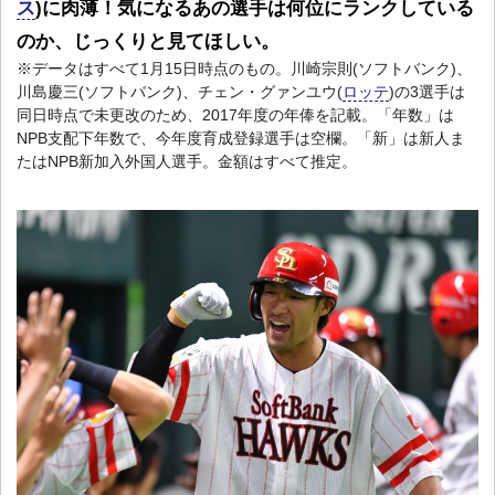
ス
)に肉薄！気になるあの選手は何位にランクしている
のか、じっくりと見てほしい。
※データはすべて1月15日時点のもの。川崎
宗則(ソフトバンク)、
川島
慶三(ソフトバンク)、チェ
ン・グァンユウ(
ロッテ
)の3選手は
同日時点で未更改のため、2017年度の年俸を記載。「年数」は
NPB支配下年数で、今年度育成登録選手は空欄。「新」は新人ま
たはNPB新加入外国人選手。金額はすべて推定。