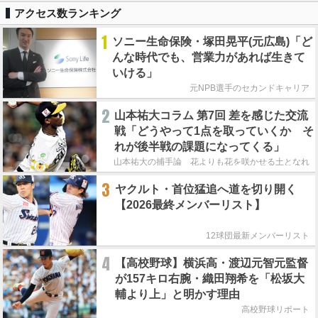
アクセス数ランキング
1
ソニー生命保険・塚田晃平(元広島)「ど
んな時代でも、営業力があれば生きて
いける」
元NPB選手のセカンドキャリア
2
山本祐大コラム 第7回 差を感じた交流
戦「どうやって1点を取っていくか そ
れが後半戦の課題になってくる」
山本祐大の捕手論 花よりも花を咲かせる土となれ
3
ヤクルト・首位猛追へ道を切り開く
【2026最終メンバーリスト】
12球団最新メンバーリスト
4
【高校野球】横浜高・渡辺元智元監督
が157キロ右腕・織田翔希を「松坂大
輔より上」と明かす理由
高校野球リポート