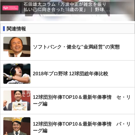
関連情報
ソフトバンク・健全な“金満経営”の実態
2018年プロ野球 12球団総年俸比較
12球団別年俸TOP10＆最新年俸事情 セ・リ
ーグ編
12球団別年俸TOP10＆最新年俸事情 パ・リ
ーグ編