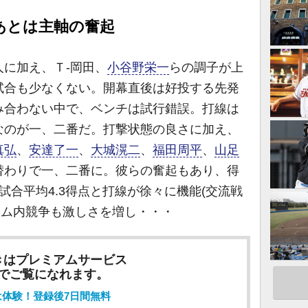
あとは主軸の奮起
人に加え、Ｔ-岡田、
小谷野栄一
らの調子が上
試合も少なくない。開幕直後は好投する先発
み合わない中で、ベンチは試行錯誤。打線は
なのが一、二番だ。打撃状態の良さに加え、
真弘
、
安達了一
、
大城滉二
、
福田周平
、
山足
替わりで一、二番に。彼らの奮起もあり、得
試合平均4.3得点と打線が徐々に機能(交流戦
チーム内競争も激しさを増し・・・
きはプレミアムサービス
でご覧になれます。
は体験！登録後7日間無料