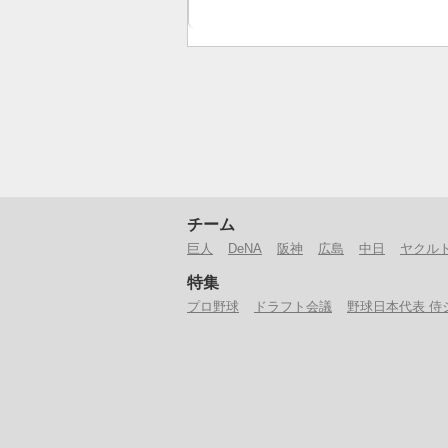
チーム
巨人
DeNA
阪神
広島
中日
ヤクル
特集
プロ野球
ドラフト会議
野球日本代表 侍