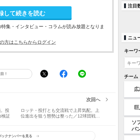
注目
録して続きを読む
の特集・インタビュー・コラムが読み放題となりま
ニュ
の方はこちらからログイン
キーワ
注目！
チーム
広
次回へ
巨
鎖。投
ロッテ・投打とも交流戦で上昇気配。上
力検証
位進出を狙う態勢は整った／12球団戦力
検証
ソ
バ
バックナンバーを見る