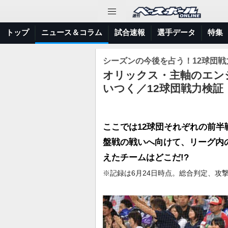
トップ
ニュース＆コラム
試合速報
選手データ
特集
シーズンの今後を占う！12球団戦
オリックス・主軸のエン
いつく／12球団戦力検証
ここでは12球団それぞれの前
盤戦の戦いへ向けて、リーグ内
えたチームはどこだ!?
※記録は6月24日時点。総合判定、攻