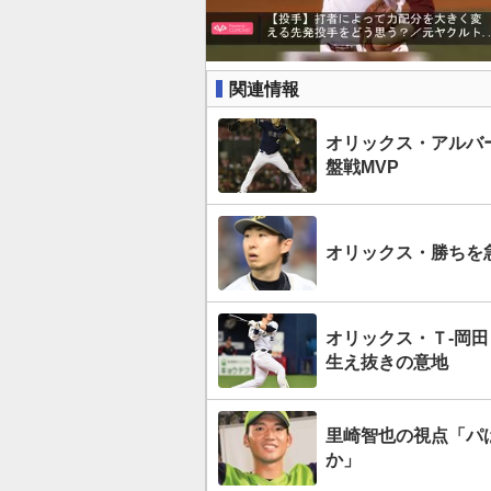
関連情報
オリックス・アルバ
盤戦MVP
オリックス・勝ちを急
オリックス・Ｔ-岡
生え抜きの意地
里崎智也の視点「パ
か」