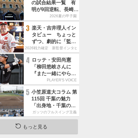
の試合結果一覧 有
明が9回逆転、長崎日
大は15得点で大勝
2026夏の甲子園
3
楽天・吉井理人イン
タビュー ちょっと
ずつ、劇的に「監督
が代わると何もかも
2026戦力確定 新監督インタビュー
が変わるというの
4
ロッテ・安田尚憲
は、チームにとって
「柳田悠岐さんに
良くないことなんで
『また一緒にやらせ
す」
てください』とお願
PLAYER'S VOICE
いしました」／自主
5
小笠原道大コラム 第
トレ
115回 千葉の魅力
「出身地・千葉の話
の続き。昔から野球
ガッツのフルスイング主義
熱の高い土地柄で
す」
もっと見る