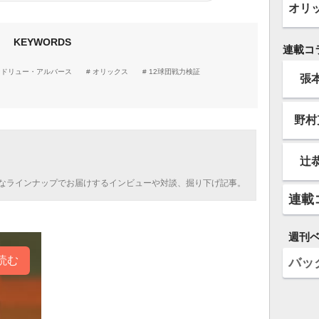
オリ
KEYWORDS
連載コ
ンドリュー・アルバース
オリックス
12球団戦力検証
張
野村
辻
なラインナップでお届けするインビューや対談、掘り下げ記事。
連載
週刊
読む
バッ