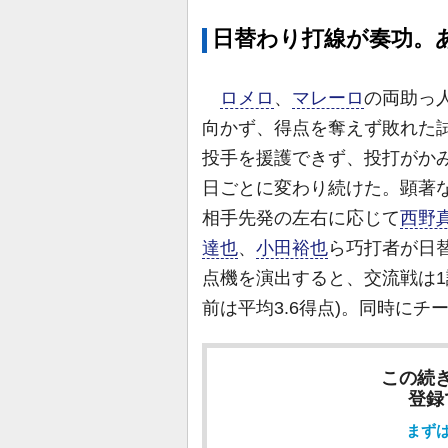
日替わり打線が奏功。
ロメロ
、
マレーロ
の両助っ
向かず、得点を奪えず敗れた
投手を援護できず、投打がか
日ごとに変わり続けた。顕著
相手先発の左右に応じて
西野
達也
、
小田裕也
ら巧打者が日
点機を演出すると、交流戦は1
前は平均3.6得点)。同時に
この続
登録
まず