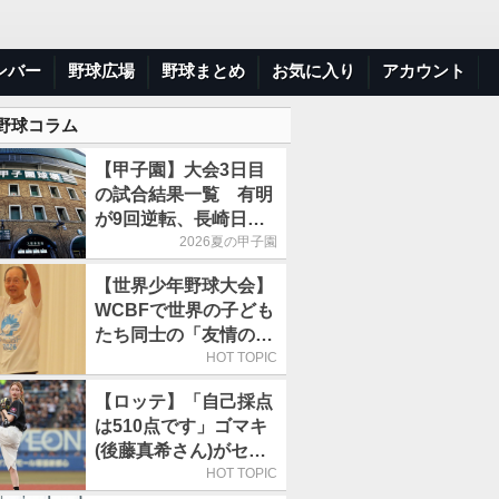
ンバー
野球広場
野球まとめ
お気に入り
アカウント
 野球コラム
【甲子園】大会3日目
の試合結果一覧 有明
が9回逆転、長崎日大
は15得点で大勝
2026夏の甲子園
【世界少年野球大会】
WCBFで世界の子ども
たち同士の「友情の
輪」が広がる理由
HOT TOPIC
【ロッテ】「自己採点
は510点です」ゴマキ
(後藤真希さん)がセレ
モニアルピッチ
HOT TOPIC