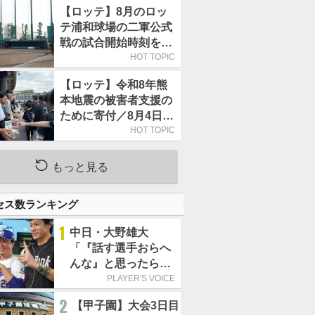
【ロッテ】8月のロッ
テ浦和球場の二軍公式
戦の試合開始時刻を午
前10時30分に変更
HOT TOPIC
【ロッテ】令和8年熊
本地震の被害者支援の
ために寄付／8月4日に
は選手たちが募金箱を
HOT TOPIC
持って球場に立つ
もっと見る
セス数ランキング
1
中日・大野雄大
「『話す選手おらへ
んな』と思ったら坂
本勇人が来た！」／
PLAYER'S VOICE
オールスター
2
【甲子園】大会3日目