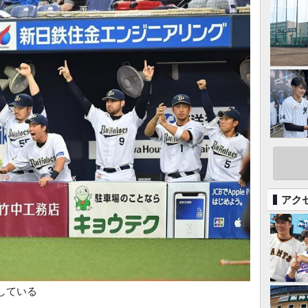
アク
している