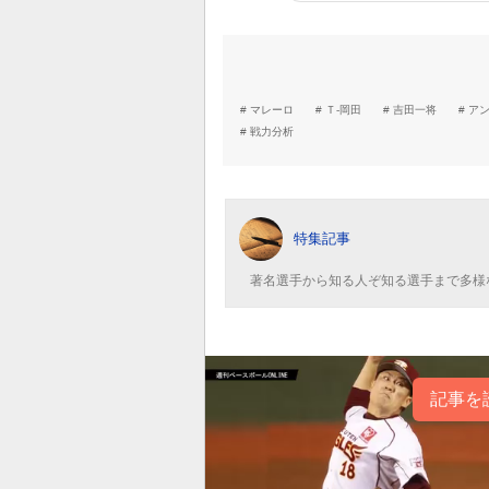
マレーロ
Ｔ-岡田
吉田一将
ア
戦力分析
特集記事
著名選手から知る人ぞ知る選手まで多様
記事を