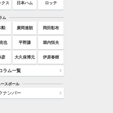
ックス
日本ハム
ロッテ
ラム
本勲
廣岡達朗
岡田彰布
克也
平野謙
堀内恒夫
恭彦
大久保博元
伊原春樹
コラム一覧
ベースボール
クナンバー