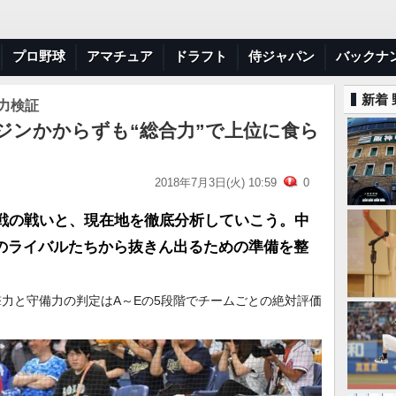
プロ野球
アマチュア
ドラフト
侍ジャパン
バックナ
新着
力検証
ジンかからずも“総合力”で上位に食ら
2018年7月3日(火) 10:59
0
半戦の戦いと、現在地を徹底分析していこう。中
のライバルたちから抜きん出るための準備を整
撃力と守備力の判定はA～Eの5段階でチームごとの絶対評価