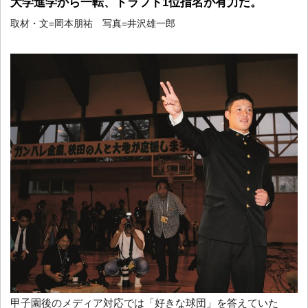
大学進学から一転、ドラフト1位指名が有力だ。
取材・文=岡本朋祐 写真=井沢雄一郎
甲子園後のメディア対応では「好きな球団」を答えていた