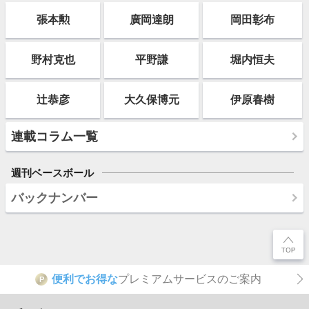
張本勲
廣岡達朗
岡田彰布
野村克也
平野謙
堀内恒夫
辻恭彦
大久保博元
伊原春樹
連載コラム一覧
週刊ベースボール
バックナンバー
便利でお得な
プレミアムサービスのご案内
P