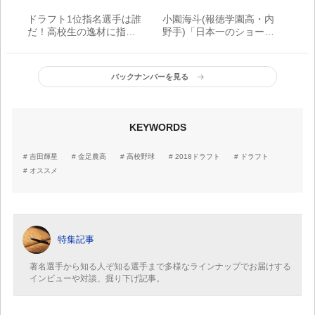
ドラフト1位指名選手は誰
小園海斗(報徳学園高・内
だ！高校生の逸材に指名
野手)「日本一のショー
が集中か!? 12球団担当が
ト」を目指すスタートラ
最後の大予想 セ・リー
イン。 「プロの世界で
グ編
も、カベにぶつかること
バックナンバーを見る
はある。そのときのため
の良い経験だった」
KEYWORDS
吉田輝星
金足農高
高校野球
2018ドラフト
ドラフト
オススメ
特集記事
著名選手から知る人ぞ知る選手まで多様なラインナップでお届けする
インビューや対談、掘り下げ記事。