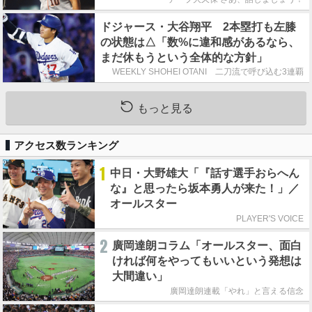
ドジャース・大谷翔平 2本塁打も左膝
の状態は△「数%に違和感があるなら、
まだ休もうという全体的な方針」
WEEKLY SHOHEI OTANI 二刀流で呼び込む3連覇
もっと見る
アクセス数ランキング
1
中日・大野雄大「『話す選手おらへん
な』と思ったら坂本勇人が来た！」／
オールスター
PLAYER'S VOICE
2
廣岡達朗コラム「オールスター、面白
ければ何をやってもいいという発想は
大間違い」
廣岡達朗連載「やれ」と言える信念