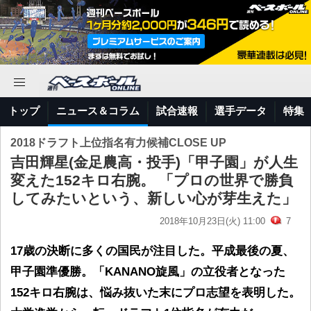
トップ
ニュース＆コラム
試合速報
選手データ
特集
2018ドラフト上位指名有力候補CLOSE UP
吉田輝星(金足農高・投手)「甲子園」が人生
変えた152キロ右腕。 「プロの世界で勝負
してみたいという、新しい心が芽生えた」
2018年10月23日(火) 11:00
7
17歳の決断に多くの国民が注目した。平成最後の夏、
甲子園準優勝。「KANANO旋風」の立役者となった
152キロ右腕は、悩み抜いた末にプロ志望を表明した。