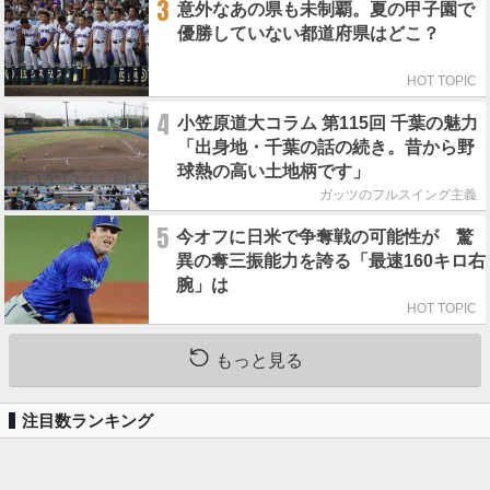
3
意外なあの県も未制覇。夏の甲子園で
優勝していない都道府県はどこ？
HOT TOPIC
4
小笠原道大コラム 第115回 千葉の魅力
「出身地・千葉の話の続き。昔から野
球熱の高い土地柄です」
ガッツのフルスイング主義
5
今オフに日米で争奪戦の可能性が 驚
異の奪三振能力を誇る「最速160キロ右
腕」は
HOT TOPIC
もっと見る
注目数ランキング