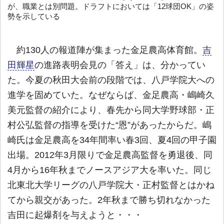
が、職業とは別問題。ドラフトにおいては「12球団OK」の姿
勢を示している
約130人の報道陣が集まった金足農高体育館。
吉
田輝星
の進路表明会見の「答え」は、分かってい
た。今夏の秋田大会前の段階では、八戸学院大への
進学を固めていた。なぜならば、金足農高・嶋崎久
美元監督の紹介により、春先から同大学野球部・正
村公弘監督の指導を受けた“恩”があったからだ。嶋
崎氏は金足農高を34年間率い春3回、夏4回の甲子園
出場。2012年3月限りで金足農高監督を勇退後、同
4月から16年秋までノースアジア大を率いた。同じ
北東北大学リーグの八戸学院大・正村監督とはかね
てから親交があった。2年秋まで勝ち切れなかった
吉田に起爆剤を与えようと・・・