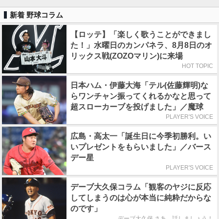
新着 野球コラム
【ロッテ】「楽しく歌うことができまし
た！」水曜日のカンパネラ、8月8日のオ
リックス戦(ZOZOマリン)に来場
HOT TOPIC
日本ハム・伊藤大海「テル(佐藤輝明)な
らワンチャン振ってくれるかなと思って
超スローカーブを投げました」／魔球
PLAYER'S VOICE
広島・高太一「誕生日に今季初勝利。い
いプレゼントをもらいました」／バース
デー星
PLAYER'S VOICE
デーブ大久保コラム「観客のヤジに反応
してしまうのは心が本当に純粋だからな
のです」
デーブ大久保 さあ、話しましょう！