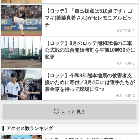
【ロッテ】「自己採点は510点です」ゴ
マキ(後藤真希さん)がセレモニアルピッ
チ
HOT TOPIC
【ロッテ】8月のロッテ浦和球場の二軍
公式戦の試合開始時刻を午前10時30分に
変更
HOT TOPIC
【ロッテ】令和8年熊本地震の被害者支
援のために寄付／8月4日には選手たちが
募金箱を持って球場に立つ
HOT TOPIC
もっと見る
アクセス数ランキング