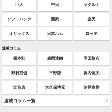
巨人
中日
ヤクルト
ソフト
バンク
西武
楽天
オリックス
日本ハム
ロッテ
連載コラム
張本勲
廣岡達朗
岡田彰布
野村克也
平野謙
堀内恒夫
辻恭彦
大久保博元
伊原春樹
連載コラム一覧