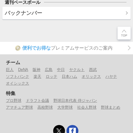
週刊ベースボール
バックナンバー
便利でお得な
プレミアムサービスのご案内
P
チーム
巨人
DeNA
阪神
広島
中日
ヤクルト
西武
ソフトバンク
楽天
ロッテ
日本ハム
オリックス
ハヤテ
オイシックス
特集
プロ野球
ドラフト会議
野球日本代表 侍ジャパン
アマチュア野球
高校野球
大学野球
社会人野球
野球まとめ