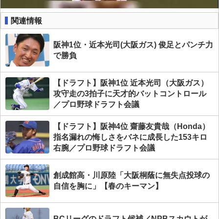
関連情報
阪神1位・近本光司(大阪ガス) 俊足とパンチ力
で勝負
【ドラフト】阪神1位 近本光司（大阪ガス）
攻守走の3拍子に天才的バットコントロール
／プロ野球ドラフト会議
【ドラフト】阪神4位 齋藤友貴哉（Honda）
指名漏れの悔しさをバネに成長した153キロ
右腕／プロ野球ドラフト会議
創成館高・川原陸「大阪桐蔭に無失点投球の
自信を胸に」【春のキーマン】
BCリーグのドラフト候補／NPBスカウトが