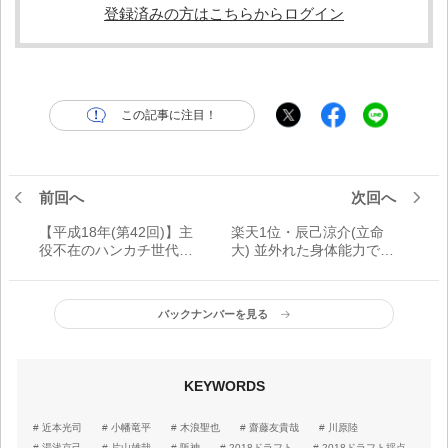
登録済みの方はこちらからログイン
この記事に注目！
前回へ
次回へ
【平成18年(第42回)】主
楽天1位・辰己涼介(立命
役不在のハンカチ世代か
大) 並外れた身体能力で外
ら高校生ドラフトで田中
野レギュラーを狙う「攻
将大、前田健太が入団／
守走、すべてに自信があ
激動の平成ドラフト史
りますし、いろんなタイ
バックナンバーを見る
トルを貪欲に狙いたい」
KEYWORDS
近本光司
小幡竜平
木浪聖也
齋藤友貴哉
川原陸
湯浅京己
片山雄哉
阪神
2018ドラフト
2018ドラフト採点