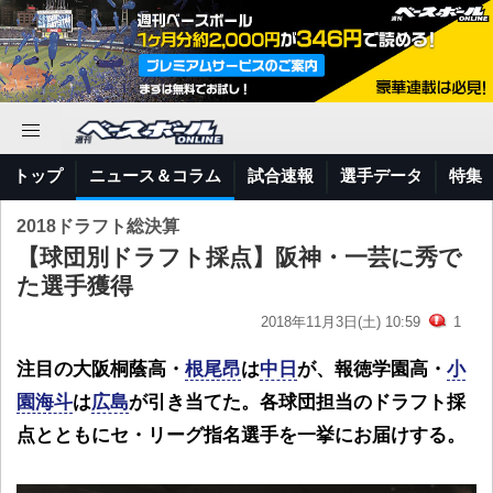
トップ
ニュース＆コラム
試合速報
選手データ
特集
2018ドラフト総決算
【球団別ドラフト採点】阪神・一芸に秀で
た選手獲得
2018年11月3日(土) 10:59
1
注目の大阪桐蔭高・
根尾昂
は
中日
が、報徳学園高・
小
園海斗
は
広島
が引き当てた。各球団担当のドラフト採
点とともにセ・リーグ指名選手を一挙にお届けする。