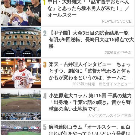
1
中日・大野雄大「『話す選手おらへん
な』と思ったら坂本勇人が来た！」／
オールスター
PLAYER'S VOICE
2
【甲子園】大会3日目の試合結果一覧
有明が9回逆転、長崎日大は15得点で大
勝
2026夏の甲子園
3
楽天・吉井理人インタビュー ちょっ
とずつ、劇的に「監督が代わると何も
かもが変わるというのは、チームにと
って良くないことなんです」
2026戦力確定 新監督インタビュー
4
小笠原道大コラム 第115回 千葉の魅力
「出身地・千葉の話の続き。昔から野
球熱の高い土地柄です」
ガッツのフルスイング主義
5
廣岡達朗コラム「オールスター、面白
ければ何をやってもいいという発想は