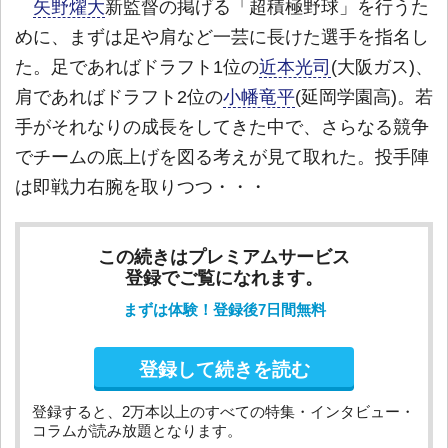
矢野燿大
新監督の掲げる「超積極野球」を行うた
めに、まずは足や肩など一芸に長けた選手を指名し
た。足であればドラフト1位の
近本光司
(大阪ガス)、
肩であればドラフト2位の
小幡竜平
(延岡学園高)。若
手がそれなりの成長をしてきた中で、さらなる競争
でチームの底上げを図る考えが見て取れた。投手陣
は即戦力右腕を取りつつ・・・
この続きはプレミアムサービス
登録でご覧になれます。
まずは体験！登録後7日間無料
登録して続きを読む
登録すると、2万本以上のすべての特集・インタビュー・
コラムが読み放題となります。