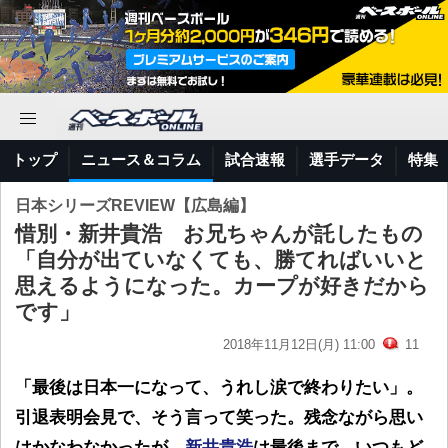
トップ
ニュース＆コラム
試合速報
選手データ
特集
日本シリーズREVIEW【広島編】
惜別・新井貴浩 お兄ちゃんが託したもの
「自分が出ていなくても、勝てればいいと
思えるようになった。カープが好きだから
です」
2018年11月12日(月) 11:00
11
「最後は日本一になって、うれし涙で終わりたい」。
引退表明会見で、そう言って笑った。残念ながら思い
はかなわなかったが、
新井貴浩
は最後まで、いつもど