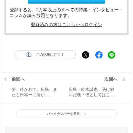
登録すると、2万本以上のすべての特集・インタビュー・
コラムが読み放題となります。
登録済みの方はこちらからログイン
この記事に注目！
前回へ
次回へ
夢、砕かれて。広島、ま
広島・鈴木誠也 受け継
たも日本一に届か
いだ魂「僕としてはこの
ず…… カープはなぜ勝
シリーズは楽しめまし
てなかったのか。突きつ
た」
けられた課題
バックナンバーを見る