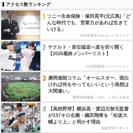
アクセス数ランキング
1
ソニー生命保険・塚田晃平(元広島)「ど
んな時代でも、営業力があれば生きて
いける」
元NPB選手のセカンドキャリア
2
ヤクルト・首位猛追へ道を切り開く
【2026最終メンバーリスト】
12球団最新メンバーリスト
3
廣岡達朗コラム「オールスター、面白
ければ何をやってもいいという発想は
大間違い」
廣岡達朗連載「やれ」と言える信念
4
【高校野球】横浜高・渡辺元智元監督
が157キロ右腕・織田翔希を「松坂大
輔より上」と明かす理由
高校野球リポート