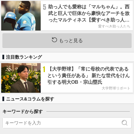
5
助っ人でも愛称は「マルちゃん」。西
武と巨人で巨体から豪快なアーチを放
ったマルティネス【愛すべき助っ人た
ち】
愛すべき助っ人たち
もっと見る
注目数ランキング
1
【大学野球】「常に母校の代表である
という責任がある」 新たな世代をけん
引する明大OB・宗山塁氏
大学野球リポート
ニュース&コラムを探す
キーワードから探す