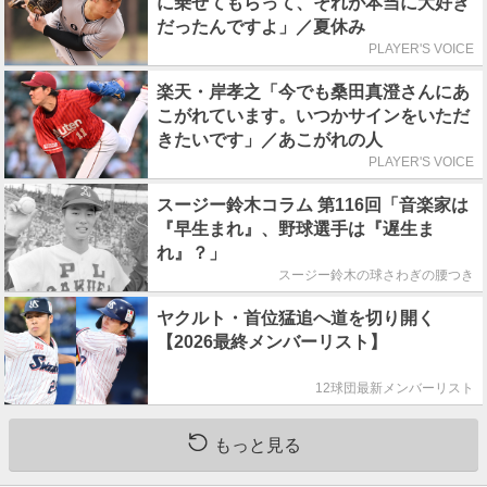
に乗せてもらって、それが本当に大好き
だったんですよ」／夏休み
PLAYER'S VOICE
楽天・岸孝之「今でも桑田真澄さんにあ
こがれています。いつかサインをいただ
きたいです」／あこがれの人
PLAYER'S VOICE
スージー鈴木コラム 第116回「音楽家は
『早生まれ』、野球選手は『遅生ま
れ』？」
スージー鈴木の球さわぎの腰つき
ヤクルト・首位猛追へ道を切り開く
【2026最終メンバーリスト】
12球団最新メンバーリスト
もっと見る