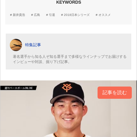
KEYWORDS
新井貴浩
広島
引退
2018日本シリーズ
オススメ
特集記事
著名選手から知る人ぞ知る選手まで多様なラインナップでお届けする
インビューや対談、掘り下げ記事。
記事を読む