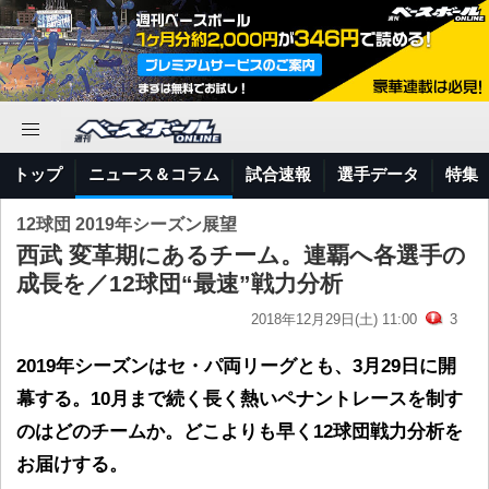
トップ
ニュース＆コラム
試合速報
選手データ
特集
12球団 2019年シーズン展望
西武 変革期にあるチーム。連覇へ各選手の
成長を／12球団“最速”戦力分析
2018年12月29日(土) 11:00
3
2019年シーズンはセ・パ両リーグとも、3月29日に開
幕する。10月まで続く長く熱いペナントレースを制す
のはどのチームか。どこよりも早く12球団戦力分析を
お届けする。