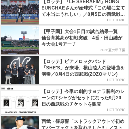
【ロッテ】「LE SSERAFIM」HONG
EUNCHAEさんが始球式「この場に立て
て本当にうれしい」／8月5日の西武戦
（ZOZOマリン）
HOT TOPIC
【甲子園】大会1日目の試合結果一覧
仙台育英高が初戦突破 4番・田山纏が
今大会1号アーチ
2026夏の甲子園
【ロッテ】ピアノロックバンド
「SHE'S」が来場、横山陸人の登場曲を
演奏／8月4日の西武戦(ZOZOマリン)
HOT TOPIC
【ロッテ】今季の劇的サヨナラ勝利のシ
ーンのTシャツがセットになった9月20
日の西武戦のチケットを販売
HOT TOPIC
西武・篠原響「ストラックアウトで初め
てパーフェクトを取れました!!」／スト