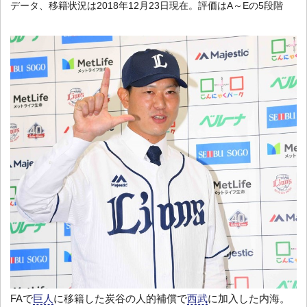
データ、移籍状況は2018年12月23日現在。評価はA～Eの5段階
FAで
巨人
に移籍した炭谷の人的補償で
西武
に加入した内海。