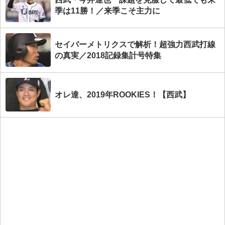
季は11勝！／来季こそ主力に
セイバーメトリクスで解析！超強力西武打線
の真実／2018記録集計号特集
オレ達、2019年ROOKIES！【西武】