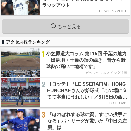
ラックアウト
PLAYER'S VOICE
もっと見る
アクセス数ランキング
1
小笠原道大コラム 第115回 千葉の魅力
「出身地・千葉の話の続き。昔から野
球熱の高い土地柄です」
ガッツのフルスイング主義
2
【ロッテ】「LE SSERAFIM」HONG
EUNCHAEさんが始球式「この場に立
てて本当にうれしい」／8月5日の西武
戦（ZOZOマリン）
HOT TOPIC
3
「ほれぼれする球の質。すごい投手に
なる」パ・リーグが驚いた「中日の左
腕」は