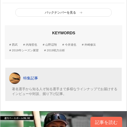
団“最速”戦力分析
バックナンバーを見る
KEYWORDS
西武
内海哲也
山野辺翔
今井達也
外崎修汰
2019年シーズン展望
2019戦力分析
特集記事
著名選手から知る人ぞ知る選手まで多様なラインナップでお届けする
インビューや対談、掘り下げ記事。
記事を読む