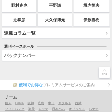
野村克也
平野謙
堀内恒夫
辻恭彦
大久保博元
伊原春樹
連載コラム一覧
週刊ベースボール
バックナンバー
便利でお得な
プレミアムサービスのご案内
P
チーム
巨人
DeNA
阪神
広島
中日
ヤクルト
西武
ソフトバンク
楽天
ロッテ
日本ハム
オリックス
ハヤテ