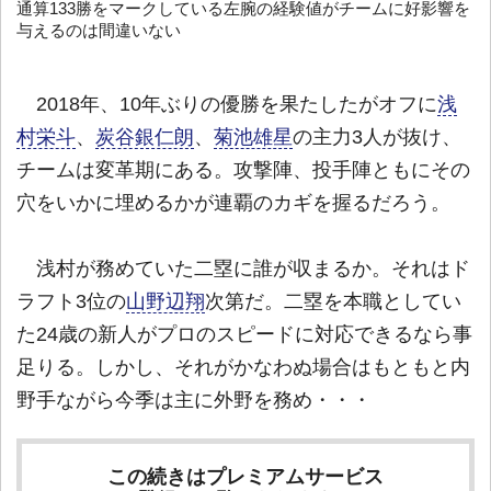
通算133勝をマークしている左腕の経験値がチームに好影響を
与えるのは間違いない
2018年、10年ぶりの優勝を果たしたがオフに
浅
村栄斗
、
炭谷銀仁朗
、
菊池雄星
の主力3人が抜け、
チームは変革期にある。攻撃陣、投手陣ともにその
穴をいかに埋めるかが連覇のカギを握るだろう。
浅村が務めていた二塁に誰が収まるか。それはド
ラフト3位の
山野辺翔
次第だ。二塁を本職としてい
た24歳の新人がプロのスピードに対応できるなら事
足りる。しかし、それがかなわぬ場合はもともと内
野手ながら今季は主に外野を務め・・・
この続きはプレミアムサービス