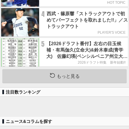
HOT TOPIC
4
西武・篠原響「ストラックアウトで初
めてパーフェクトを取れました!!」／ス
トラックアウト
PLAYER'S VOICE
5
【2026ドラフト番付】左右の目玉候
補・有馬伽久(立命大)&鈴木泰成(青学
大) 佐藤幻瑛(ペンシルベニア州立大)
の強行指名はあるのか？
2026ドラフト特集 新年始動!!
もっと見る
注目数ランキング
ニュース&コラムを探す