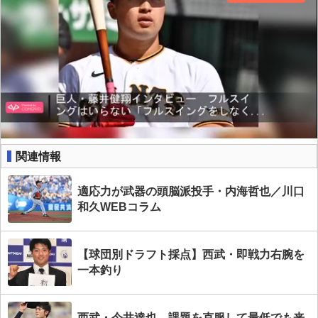
関連情報
適応力が武器の頭脳派投手・内海哲也／川口
和久WEBコラム
【球団別ドラフト採点】西武・即戦力右腕を
一本釣り
西武・今井達也 課題を克服して最低でも来