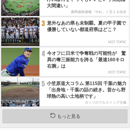
大間違い」
廣岡達朗連載「やれ」と言える信念
3
意外なあの県も未制覇。夏の甲子園で
優勝していない都道府県はどこ？
HOT TOPIC
4
今オフに日米で争奪戦の可能性が 驚
異の奪三振能力を誇る「最速160キロ
右腕」は
HOT TOPIC
5
小笠原道大コラム 第115回 千葉の魅力
「出身地・千葉の話の続き。昔から野
球熱の高い土地柄です」
ガッツのフルスイング主義
もっと見る