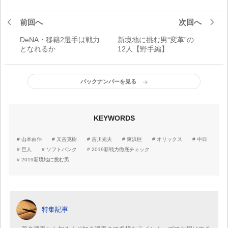
前回へ
次回へ
DeNA・移籍2選手は戦力
新境地に挑む男“変革”の
となれるか
12人【野手編】
バックナンバーを見る
KEYWORDS
山本由伸
又吉克樹
吉川光夫
東浜巨
オリックス
中日
巨人
ソフトバンク
2019新戦力徹底チェック
2019新境地に挑む男
特集記事