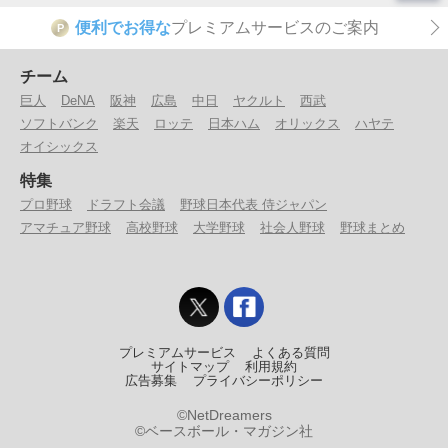
便利でお得な
プレミアムサービスのご案内
P
チーム
巨人
DeNA
阪神
広島
中日
ヤクルト
西武
ソフトバンク
楽天
ロッテ
日本ハム
オリックス
ハヤテ
オイシックス
特集
プロ野球
ドラフト会議
野球日本代表 侍ジャパン
アマチュア野球
高校野球
大学野球
社会人野球
野球まとめ
プレミアムサービス
よくある質問
サイトマップ
利用規約
広告募集
プライバシーポリシー
©NetDreamers
©ベースボール・マガジン社