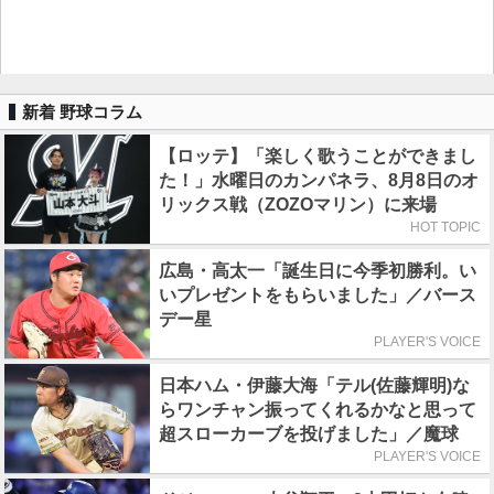
新着 野球コラム
【ロッテ】「楽しく歌うことができまし
た！」水曜日のカンパネラ、8月8日のオ
リックス戦（ZOZOマリン）に来場
HOT TOPIC
広島・高太一「誕生日に今季初勝利。い
いプレゼントをもらいました」／バース
デー星
PLAYER'S VOICE
日本ハム・伊藤大海「テル(佐藤輝明)な
らワンチャン振ってくれるかなと思って
超スローカーブを投げました」／魔球
PLAYER'S VOICE