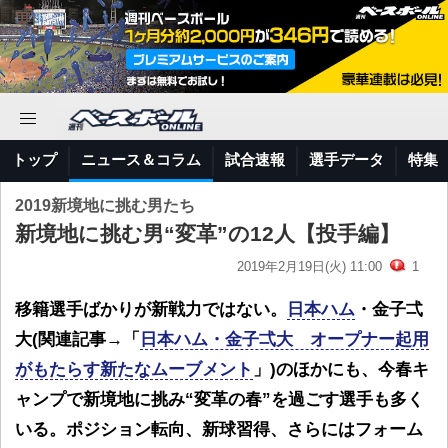
トップ
ニュース＆コラム
試合速報
選手データ
特集
2019新境地に挑む男たち
新境地に挑む男“変革”の12人【投手編】
2019年2月19日(火) 11:00
1
移籍選手ばかりが新戦力ではない。
日本ハム
・金子弌
大(関連記事→「
日本ハム・金子弌大 オープナー起用
がもたらす新たなムーブメント
」)のほかにも、今春キ
ャンプで新境地に挑み“変革の春”を過ごす選手も多く
いる。ポジション転向、新球習得、さらにはフォーム