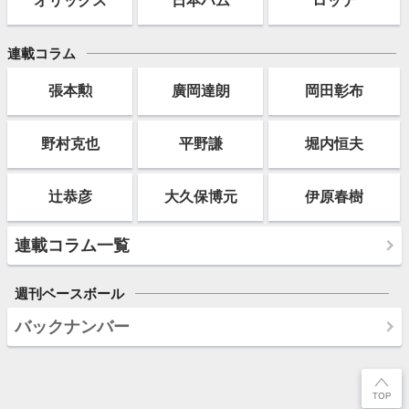
連載コラム
張本勲
廣岡達朗
岡田彰布
野村克也
平野謙
堀内恒夫
辻恭彦
大久保博元
伊原春樹
連載コラム一覧
週刊ベースボール
バックナンバー