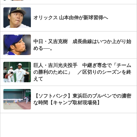
オリックス 山本由伸が新球習得へ
中日・又吉克樹 成長曲線はいつか上がり始
める──。
巨人・吉川光夫投手 中継ぎ専念で「チーム
の勝利のために」 ／区切りのシーズンを終
えて
【ソフトバンク】東浜巨のブルペンでの濃密
な時間【キャンプ取材現場発】