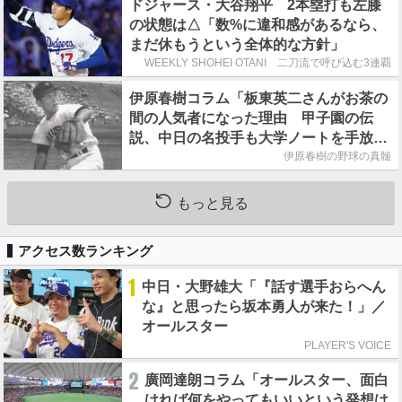
ドジャース・大谷翔平 2本塁打も左膝
の状態は△「数%に違和感があるなら、
まだ休もうという全体的な方針」
WEEKLY SHOHEI OTANI 二刀流で呼び込む3連覇
伊原春樹コラム「板東英二さんがお茶の
間の人気者になった理由 甲子園の伝
説、中日の名投手も大学ノートを手放さ
なかった」
伊原春樹の野球の真髄
もっと見る
アクセス数ランキング
1
中日・大野雄大「『話す選手おらへん
な』と思ったら坂本勇人が来た！」／
オールスター
PLAYER'S VOICE
2
廣岡達朗コラム「オールスター、面白
ければ何をやってもいいという発想は