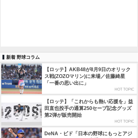
新着 野球コラム
【ロッテ】AKB48が8月9日のオリック
ス戦(ZOZOマリン)に来場／佐藤綺星
「一番の思い出に」
HOT TOPIC
【ロッテ】「これからも熱い応援を」益
田直也投手の通算250セーブ記念グッズ
第2弾が販売開始
HOT TOPIC
DeNA・ビド「日本の野球にもっとアジ