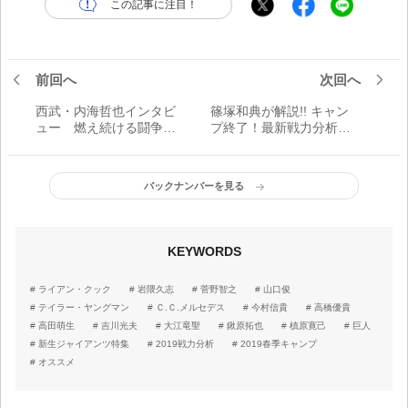
この記事に注目！
前回へ
次回へ
西武・内海哲也インタビ
篠塚和典が解説!! キャン
ュー 燃え続ける闘争
プ終了！最新戦力分析
心。 「優勝のために1勝
【野手編】丸、坂本を生
でも多く挙げることしか
かすも殺すも一番と四番
考えていません」
バックナンバーを見る
KEYWORDS
ライアン・クック
岩隈久志
菅野智之
山口俊
テイラー・ヤングマン
Ｃ.Ｃ.メルセデス
今村信貴
高橋優貴
高田萌生
吉川光夫
大江竜聖
鍬原拓也
槙原寛己
巨人
新生ジャイアンツ特集
2019戦力分析
2019春季キャンプ
オススメ