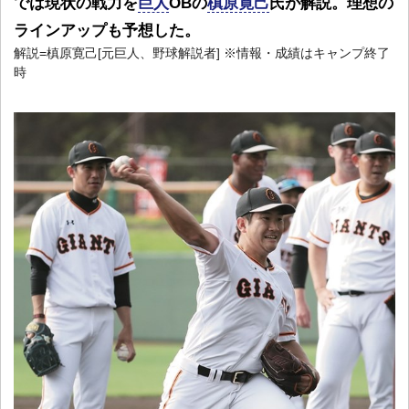
では現状の戦力を
巨人
OBの
槙原寛己
氏が解説。理想の
ラインアップも予想した。
解説=槙原寛己[元巨人、野球解説者] ※情報・成績はキャンプ終了
時