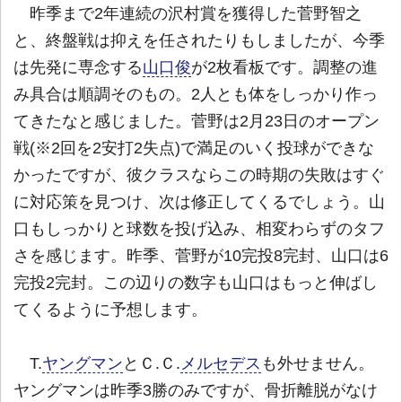
昨季まで2年連続の沢村賞を獲得した菅野智之
と、終盤戦は抑えを任されたりもしましたが、今季
は先発に専念する
山口俊
が2枚看板です。調整の進
み具合は順調そのもの。2人とも体をしっかり作っ
てきたなと感じました。菅野は2月23日のオープン
戦(※2回を2安打2失点)で満足のいく投球ができな
かったですが、彼クラスならこの時期の失敗はすぐ
に対応策を見つけ、次は修正してくるでしょう。山
口もしっかりと球数を投げ込み、相変わらずのタフ
さを感じます。昨季、菅野が10完投8完封、山口は6
完投2完封。この辺りの数字も山口はもっと伸ばし
てくるように予想します。
T.
ヤングマン
とＣ.Ｃ.
メルセデス
も外せません。
ヤングマンは昨季3勝のみですが、骨折離脱がなけ