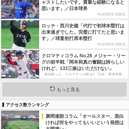
ャストしたいです。貴重な経験になると
思います」／日本球界
PLAYER'S VOICE
ロッテ・西川史礁「代打で初球本塁打は
出来過ぎでした。完璧に打てたと思いま
す」／球宴初打席本塁打
PLAYER'S VOICE
クロマティコラム No.28 メジャー・リー
グの前半戦「岡本和真の奮闘は誇らしい
けれど、133三振はいただけない」
最強助っ人・クロマティが斬る!!「日米・野球考察」
もっと見る
アクセス数ランキング
1
廣岡達朗コラム「オールスター、面白
ければ何をやってもいいという発想は
大間違い」