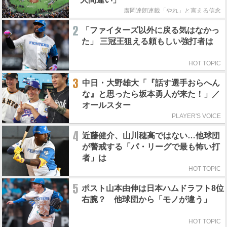
廣岡達朗連載「やれ」と言える信念
2
「ファイターズ以外に戻る気はなかっ
た」 三冠王狙える頼もしい強打者は
HOT TOPIC
3
中日・大野雄大「『話す選手おらへん
な』と思ったら坂本勇人が来た！」／
オールスター
PLAYER'S VOICE
4
近藤健介、山川穂高ではない…他球団
が警戒する「パ・リーグで最も怖い打
者」は
HOT TOPIC
5
ポスト山本由伸は日本ハムドラフト8位
右腕？ 他球団から「モノが違う」
HOT TOPIC