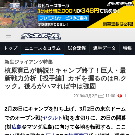
トップ
ニュース＆コラム
試合速報
選手データ
特集
新生ジャイアンツ特集
槙原寛己が解説!! キャンプ終了！巨人・最
新戦力分析【投手編】カギを握るのはR.ク
ック。後ろがハマれば中は強固
2019年3月2日(土) 11:00
1
2月28日にキャンプを打ち上げ、3月2日の東京ドーム
でのオープン戦(
ヤクルト
戦)を皮切りに、29日の開幕
(対
広島
＠マツダ広島)に向けて各地を転戦する。ここ