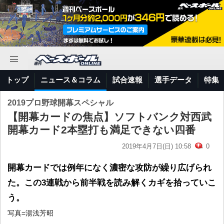
トップ
ニュース＆コラム
試合速報
選手データ
特集
2019プロ野球開幕スペシャル
【開幕カードの焦点】ソフトバンク対西武
開幕カード2本塁打も満足できない四番
2019年4月7日(日) 10:58
0
開幕カードでは例年になく濃密な攻防が繰り広げられ
た。この3連戦から前半戦を読み解くカギを拾っていこ
う。
写真=湯浅芳昭