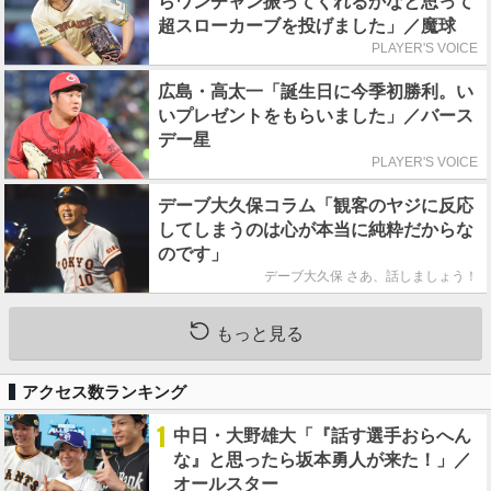
らワンチャン振ってくれるかなと思って
超スローカーブを投げました」／魔球
PLAYER'S VOICE
広島・高太一「誕生日に今季初勝利。い
いプレゼントをもらいました」／バース
デー星
PLAYER'S VOICE
デーブ大久保コラム「観客のヤジに反応
してしまうのは心が本当に純粋だからな
のです」
デーブ大久保 さあ、話しましょう！
もっと見る
アクセス数ランキング
1
中日・大野雄大「『話す選手おらへん
な』と思ったら坂本勇人が来た！」／
オールスター