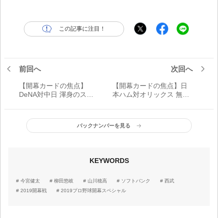
この記事に注目！
前回へ
次回へ
【開幕カードの焦点】
【開幕カードの焦点】日
DeNA対中日 渾身のスト
本ハム対オリックス 無双
レート復活。今永、8回無
状態の近藤のバット！変
失点11K！
幻自在な栗山采配も炸裂
バックナンバーを見る
KEYWORDS
今宮健太
柳田悠岐
山川穂高
ソフトバンク
西武
2019開幕戦
2019プロ野球開幕スペシャル