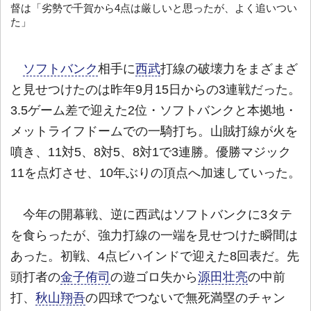
督は「劣勢で千賀から4点は厳しいと思ったが、よく追いつい
た」
ソフトバンク
相手に
西武
打線の破壊力をまざまざ
と見せつけたのは昨年9月15日からの3連戦だった。
3.5ゲーム差で迎えた2位・ソフトバンクと本拠地・
メットライフドームでの一騎打ち。山賊打線が火を
噴き、11対5、8対5、8対1で3連勝。優勝マジック
11を点灯させ、10年ぶりの頂点へ加速していった。
今年の開幕戦、逆に西武はソフトバンクに3タテ
を食らったが、強力打線の一端を見せつけた瞬間は
あった。初戦、4点ビハインドで迎えた8回表だ。先
頭打者の
金子侑司
の遊ゴロ失から
源田壮亮
の中前
打、
秋山翔吾
の四球でつないで無死満塁のチャン