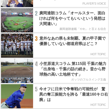
PLAYER'S VOICE
2
廣岡達朗コラム「オールスター、面白
ければ何をやってもいいという発想は
大間違い」
廣岡達朗連載「やれ」と言える信念
3
意外なあの県も未制覇。夏の甲子園で
優勝していない都道府県はどこ？
HOT TOPIC
4
小笠原道大コラム 第115回 千葉の魅力
「出身地・千葉の話の続き。昔から野
球熱の高い土地柄です」
ガッツのフルスイング主義
5
今オフに日米で争奪戦の可能性が 驚
異の奪三振能力を誇る「最速160キロ右
腕」は
HOT TOPIC