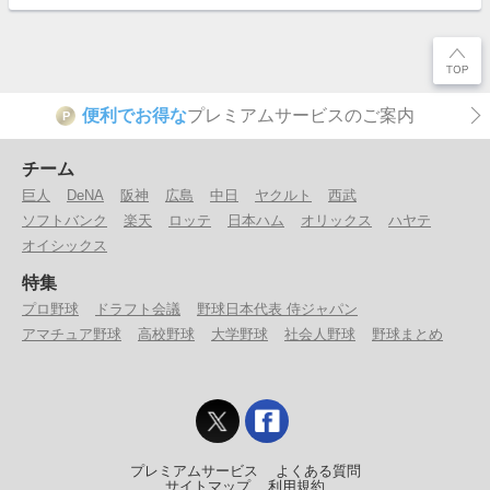
便利でお得な
プレミアムサービスのご案内
P
チーム
巨人
DeNA
阪神
広島
中日
ヤクルト
西武
ソフトバンク
楽天
ロッテ
日本ハム
オリックス
ハヤテ
オイシックス
特集
プロ野球
ドラフト会議
野球日本代表 侍ジャパン
アマチュア野球
高校野球
大学野球
社会人野球
野球まとめ
プレミアムサービス
よくある質問
サイトマップ
利用規約