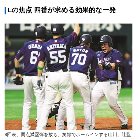
Lの焦点 四番が求める効果的な一発
8回表、同点満塁弾を放ち、笑顔でホームインする山川。辻監