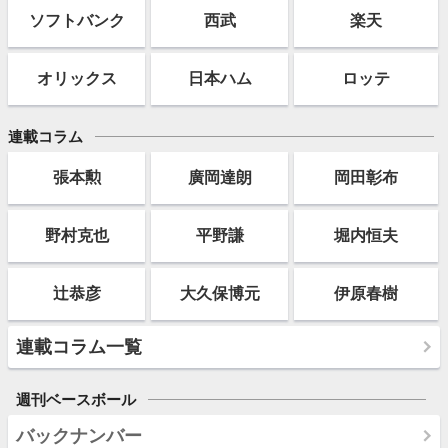
ソフト
バンク
西武
楽天
オリックス
日本ハム
ロッテ
連載コラム
張本勲
廣岡達朗
岡田彰布
野村克也
平野謙
堀内恒夫
辻恭彦
大久保博元
伊原春樹
連載コラム一覧
週刊ベースボール
バックナンバー