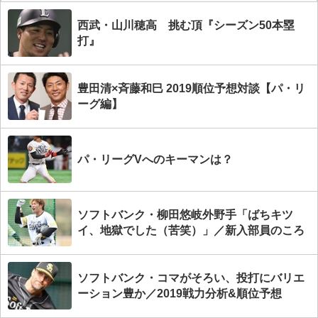
西武・山川穂高 挑む頂『シーズン50本塁
打』
豊田清×斉藤和巳 2019順位予想対談【パ・リ
ーグ編】
パ・リーグVへのキーマンは？
ソフトバンク・柳田悠岐外野手「ばちキツ
イ、地獄でした（苦笑）」／新入部員のころ
ソフトバンク・コマがそろい、投打にバリエ
ーション豊か／2019戦力分析&順位予想