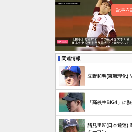
記事を
関連情報
立野和明(東海理化)
「高校生BIG4」に
諸見里匠(日本通運)
キーマン