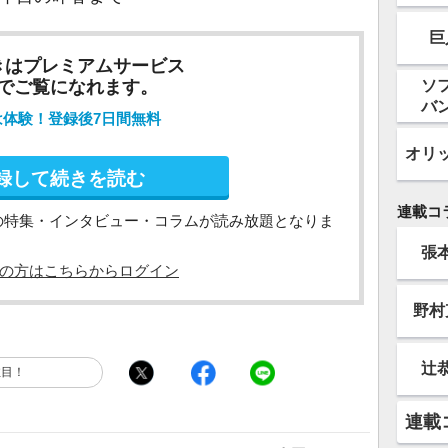
巨
きはプレミアムサービス
ソ
でご覧になれます。
バ
は体験！登録後7日間無料
オリ
録して続きを読む
連載コ
の特集・インタビュー・コラムが読み放題となりま
張
の方はこちらからログイン
野村
辻
注目！
連載