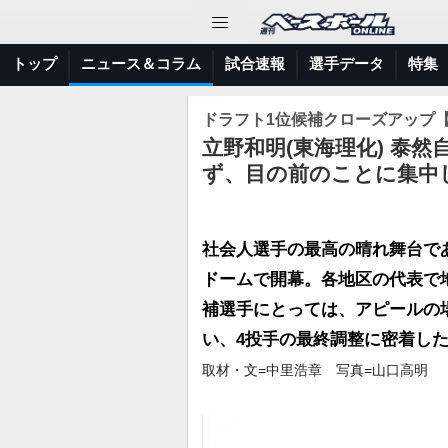
トップ
ニュース＆コラム
試合速報
選手データ
特集
ドラフト1位候補クローズアップ
立野和明(東海理化) 泰然
ず、目の前のことに集中
社会人選手の最高の晴れ舞台であ
ドームで開幕。各地区の代表で
補選手にとっては、アピールの
い、4投手の最終調整に密着し
取材・文=中里浩章 写真=山口高明