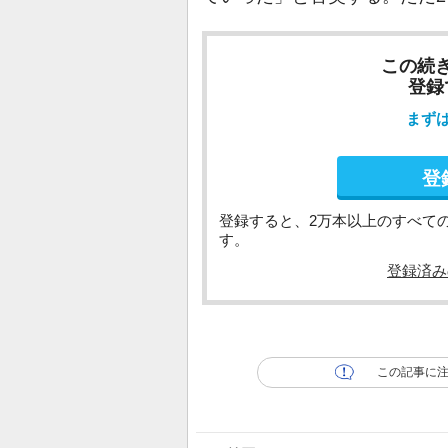
この続
登録
まず
登
登録すると、2万本以上のすべて
す。
登録済み
この記事に