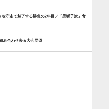
) 攻守走で魅了する勝負の2年目／「黒獅子旗」奪
 組み合わせ表＆大会展望