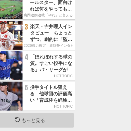
ールスター、面白け
れば何をやってもい
いという発想は大間
廣岡達朗連載「やれ」と言える信念
違い」
3
楽天・吉井理人イン
タビュー ちょっと
ずつ、劇的に「監督
が代わると何もかも
2026戦力確定 新監督インタビュー
が変わるというの
4
「ほれぼれする球の
は、チームにとって
質。すごい投手にな
良くないことなんで
る」パ・リーグが驚
す」
いた「中日の左腕」
HOT TOPIC
は
5
投手タイトル狙え
る 他球団の評価高
い「育成枠を経験し
た巨人の左腕」は
HOT TOPIC
もっと見る