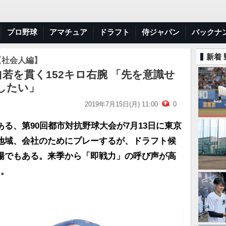
プロ野球
アマチュア
ドラフト
侍ジャパン
バックナ
新着
【社会人編】
自若を貫く152キロ右腕 「先を意識せ
したい」
2019年7月15日(月) 11:00
0
る、第90回都市対抗野球大会が7月13日に東京
地域、会社のためにプレーするが、ドラフト候
場でもある。来季から「即戦力」の呼び声が高
た。