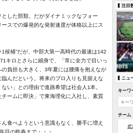
注目
とした部類。だがダイナミックなフォー
リースでの爆発的な発射速度が体格以上にス
。
1候補”だが、中部大第一高時代の最速は142
チ71キロとさらに細身で、「常に全力で目いっ
への負担も大きく、3年夏には腰痛を抱えなが
に臨んだという。将来のプロ入りも見据えな
ニュ
くない」との理由で進路希望は社会人1本。
キーワ
たチームに即決」で東海理化に入社し、素質
チーム
ん食べようという意識もなく、勝手に増え
広
2年目の昨春まで・・・