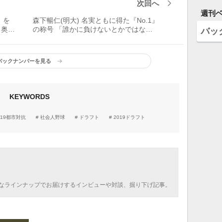
次回へ
週刊
」を
森下暢仁(明大) 名実ともに得た『No.1』
 奥川
の称号 「誰かに負けないとかではな
バッ
く、自分がやっていることを評価してい
ただければいい」
バックナンバーを見る
KEYWORDS
019都市対抗
社会人野球
ドラフト
2019ドラフト
なラインナップでお届けするインビューや対談、掘り下げ記事。