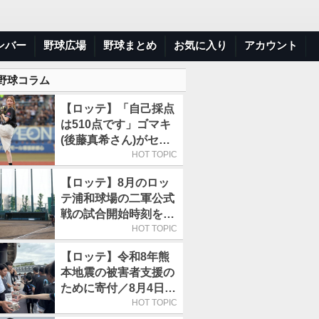
ンバー
野球広場
野球まとめ
お気に入り
アカウント
 野球コラム
【ロッテ】「自己採点
は510点です」ゴマキ
(後藤真希さん)がセレ
モニアルピッチ
HOT TOPIC
【ロッテ】8月のロッ
テ浦和球場の二軍公式
戦の試合開始時刻を午
前10時30分に変更
HOT TOPIC
【ロッテ】令和8年熊
本地震の被害者支援の
ために寄付／8月4日に
は選手たちが募金箱を
HOT TOPIC