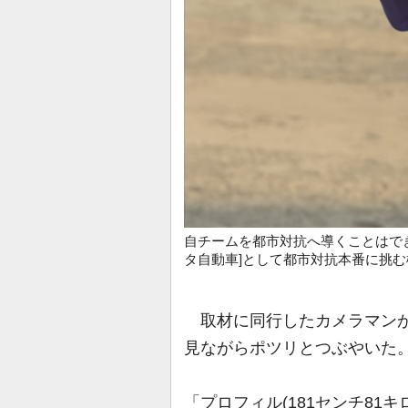
自チームを都市対抗へ導くことはで
タ自動車]として都市対抗本番に挑
取材に同行したカメラマンが
見ながらポツリとつぶやいた
「プロフィル(181センチ81