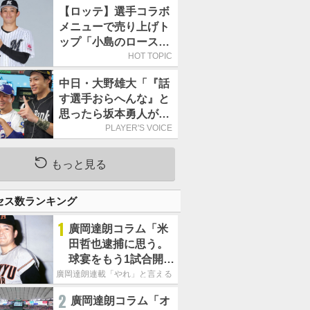
持って球場に立つ
【ロッテ】選手コラボ
メニューで売り上げト
ップ「小島のロースト
ビーフ丼」が4年連続
HOT TOPIC
で1万食を突破
中日・大野雄大「『話
す選手おらへんな』と
思ったら坂本勇人が来
た！」／オールスター
PLAYER'S VOICE
もっと見る
セス数ランキング
1
廣岡達朗コラム「米
田哲也逮捕に思う。
球宴をもう1試合開催
でOB救済を」
廣岡達朗連載「やれ」と言える信念
2
廣岡達朗コラム「オ