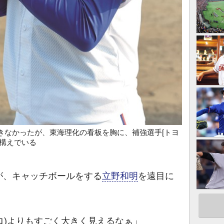
きなかったが、東海理化の看板を胸に、補強選手[トヨ
む構えでいる
、キャッチボールをする
立野和明
を遠目に
。
キロ)よりもすごく大きく見えるなぁ」