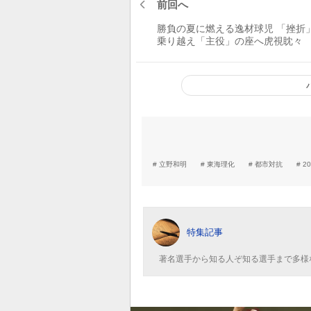
前回へ
勝負の夏に燃える逸材球児 「挫折
乗り越え「主役」の座へ虎視眈々
恭伸、西純矢、及川雅貴
立野和明
東海理化
都市対抗
2
特集記事
著名選手から知る人ぞ知る選手まで多様