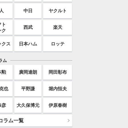
人
中日
ヤクルト
フト
西武
楽天
ンク
ックス
日本ハム
ロッテ
ラム
本勲
廣岡達朗
岡田彰布
克也
平野謙
堀内恒夫
恭彦
大久保博元
伊原春樹
コラム一覧