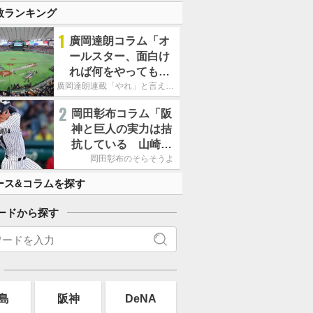
数ランキング
1
廣岡達朗コラム「オ
ールスター、面白け
れば何をやってもい
いという発想は大間
廣岡達朗連載「やれ」と言える信念
違い」
2
岡田彰布コラム「阪
神と巨人の実力は拮
抗している 山崎、
小笠原の存在は大き
岡田彰布のそらそうよ
い」
ース&コラムを探す
ードから探す
島
阪神
DeNA