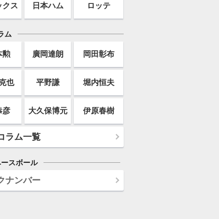
ックス
日本ハム
ロッテ
ラム
本勲
廣岡達朗
岡田彰布
克也
平野謙
堀内恒夫
恭彦
大久保博元
伊原春樹
コラム一覧
ベースボール
クナンバー