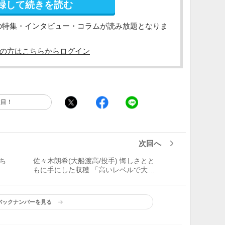
録して続きを読む
の特集・インタビュー・コラムが読み放題となりま
の方はこちらからログイン
注目！
次回へ
たち
佐々木朗希(大船渡高/投手) 悔しさとと
もに手にした収穫 「高いレベルで大き
な責任を背負ったことがなかったので、
これからにつながる経験になりました」
バックナンバーを見る