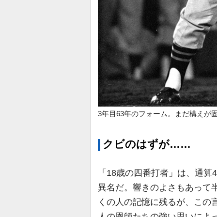
3年目63年のフォーム。まだ構えが
クビのはずが……
「18歳の四番打者」は、通算
異名だ。響きのよさもあって
くの人の記憶に残るが、この
人の恩師たちの強い思いによっ