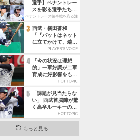
選手】ペナントレー
スを彩る選手たち
ここからが本当の勝
ペナントレース後半戦を彩る注目選手たち
負｜パ・リーグ編
3
西武・横田蒼和
「『バットはネット
に立てかけて、端に
置くんだぞ』と栗山
PLAYER'S VOICE
巧さんに教えていた
4
「今の状況は理想
だきました」／憧れ
的」一軍好調が二軍
の人からの金言
育成に好影響をもた
らす西武 象徴は高
HOT TOPIC
卒新人・横田蒼和
5
「課題が見当たらな
い」 西武首脳陣が驚
く高卒ルーキーの高
い“完成度”
HOT TOPIC
もっと見る