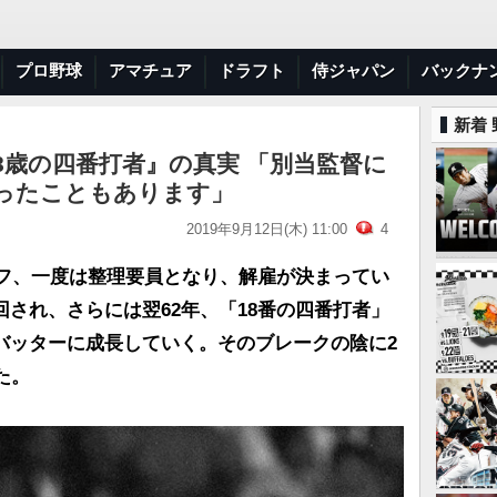
プロ野球
アマチュア
ドラフト
侍ジャパン
バックナ
新着
18歳の四番打者』の真実 「別当監督に
ったこともあります」
2019年9月12日(木) 11:00
4
オフ、一度は整理要員となり、解雇が決まってい
され、さらには翌62年、「18番の四番打者」
バッターに成長していく。そのブレークの陰に2
た。