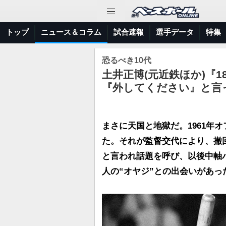
トップ
ニュース＆コラム
試合速報
選手データ
特集
恐るべき10代
土井正博(元近鉄ほか)『
『外してください』と言
まさに天国と地獄だ。1961年
た。それが監督交代により、撤回
と言われ話題を呼び、以後中軸
人の“オヤジ”との出会いがあっ