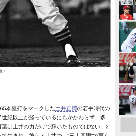
固い
465本塁打をマークした
土井正博
の若手時代の
半世紀以上が経っているにもかかわらず、多
言葉は土井の力だけで輝いたものではない。2
て生まれ、彼らと土井の、“三人四脚”で育ん