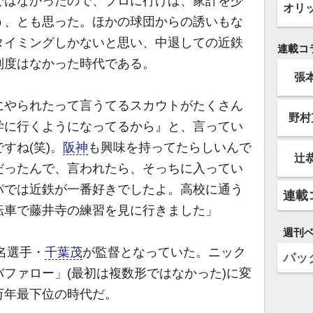
はなかったので、プロに行けば、家計を少
オリ
う、とも思った。ほかの球団からの誘いもな
タイミングしかないと思い、中退しての近鉄
連載コ
制度はなかった時代である。
張
にやられたって言うてるスカウトがたくさん
野村
学に行くようになってるから』と、言ってい
すね(笑)。
阪神
も興味を持ってたらしいんで
辻
だったんで、言われたら、そっちに入ってい
パでは近鉄が一番好きでしたよ。高校に通う
連載
転車で藤井寺の練習を見に行きました」
週刊
名選手・
千葉茂
が監督となっていた。ニック
バッ
ファロー」(最初は複数形ではなかった)に変
万年最下位の時代だ。