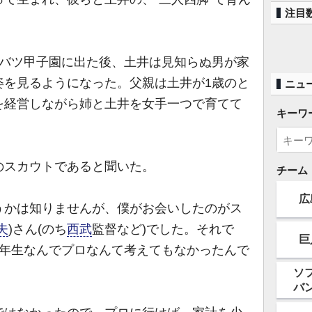
注目
バツ甲子園に出た後、土井は見知らぬ男が家
姿を見るようになった。父親は土井が1歳のと
ニュ
を経営しながら姉と土井を女手一つで育てて
キーワ
スカウトであると聞いた。
チーム
広
うかは知りませんが、僕がお会いしたのがス
夫
)さん(のち
西武
監督など)でした。それで
巨
2年生なんでプロなんて考えてもなかったんで
ソ
バ