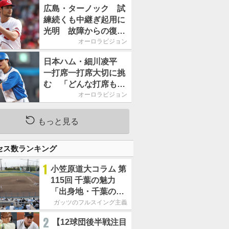
2026」、11月23日開
広島・ターノック 試
催
練続くも中継ぎ起用に
光明 故障からの復帰
期す／助っ人前半戦通
オーロラビジョン
信簿
日本ハム・細川凌平
一打席一打席大切に挑
む 「どんな打席も何
か意味のある打席にし
オーロラビジョン
たい」／後半戦に息巻
く！
もっと見る
セス数ランキング
1
小笠原道大コラム 第
115回 千葉の魅力
「出身地・千葉の話
の続き。昔から野球
ガッツのフルスイング主義
熱の高い土地柄で
2
【12球団後半戦注目
す」