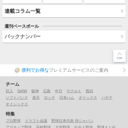
連載コラム一覧
週刊ベースボール
バックナンバー
便利でお得な
プレミアムサービスのご案内
P
チーム
巨人
DeNA
阪神
広島
中日
ヤクルト
西武
ソフトバンク
楽天
ロッテ
日本ハム
オリックス
ハヤテ
オイシックス
特集
プロ野球
ドラフト会議
野球日本代表 侍ジャパン
アマチュア野球
高校野球
大学野球
社会人野球
野球まとめ