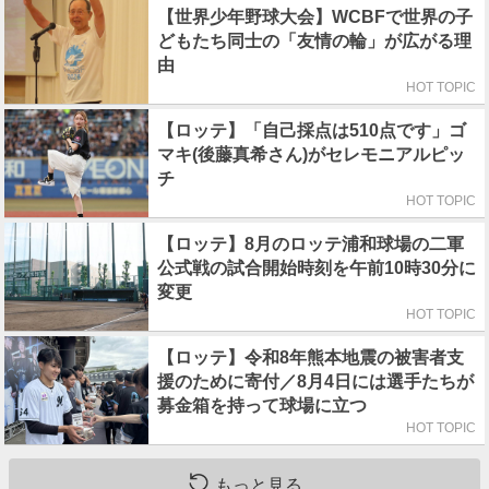
【世界少年野球大会】WCBFで世界の子
どもたち同士の「友情の輪」が広がる理
由
HOT TOPIC
【ロッテ】「自己採点は510点です」ゴ
マキ(後藤真希さん)がセレモニアルピッ
チ
HOT TOPIC
【ロッテ】8月のロッテ浦和球場の二軍
公式戦の試合開始時刻を午前10時30分に
変更
HOT TOPIC
【ロッテ】令和8年熊本地震の被害者支
援のために寄付／8月4日には選手たちが
募金箱を持って球場に立つ
HOT TOPIC
もっと見る