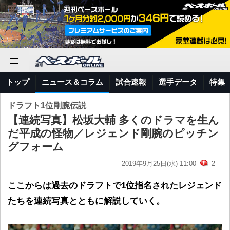
トップ
ニュース＆コラム
試合速報
選手データ
特集
ドラフト1位剛腕伝説
【連続写真】松坂大輔 多くのドラマを生ん
だ平成の怪物／レジェンド剛腕のピッチン
グフォーム
2019年9月25日(水) 11:00
2
ここからは過去のドラフトで1位指名されたレジェンド
たちを連続写真とともに解説していく。