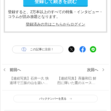
登録して続きを読む
登録すると、2万本以上のすべての特集・インタビュー・
コラムが読み放題となります。
登録済みの方はこちらからログイン
この記事に注目！
前回へ
次回へ
【連続写真】石井一久 快
【連続写真】斉藤和巳 鮮
速球で三振の山を築いた
烈に輝いた鷹のエース／
左腕／レジェンド剛腕の
レジェンド剛腕のピッチ
ピッチングフォーム
ングフォーム
バックナンバーを見る