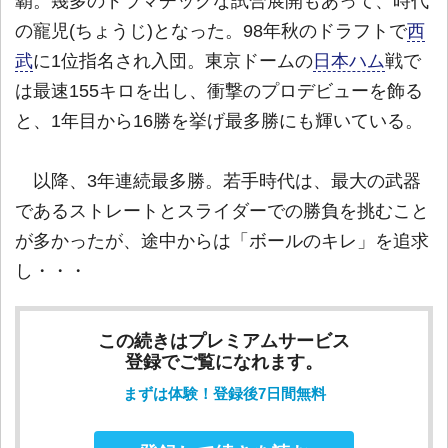
覇。幾多のドラマチックな試合展開もあって、時代
の寵児(ちょうじ)となった。98年秋のドラフトで
西
武
に1位指名され入団。東京ドームの
日本ハム
戦で
は最速155キロを出し、衝撃のプロデビューを飾る
と、1年目から16勝を挙げ最多勝にも輝いている。
以降、3年連続最多勝。若手時代は、最大の武器
であるストレートとスライダーでの勝負を挑むこと
が多かったが、途中からは「ボールのキレ」を追求
し・・・
この続きはプレミアムサービス
登録でご覧になれます。
まずは体験！登録後7日間無料