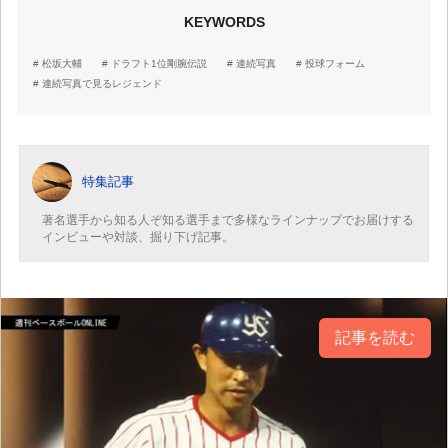
KEYWORDS
松坂大輔
ドラフト1位剛腕伝説
連続写真
投球フォーム
連続写真で見るレジェンド
特集記事
著名選手から知る人ぞ知る選手まで多様なラインナップでお届けする
インビューや対談、掘り下げ記事。
記事を読む