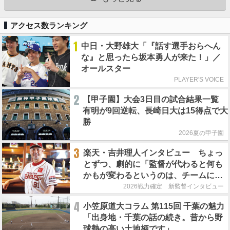
アクセス数ランキング
1
中日・大野雄大「『話す選手おらへん
な』と思ったら坂本勇人が来た！」／
オールスター
PLAYER'S VOICE
2
【甲子園】大会3日目の試合結果一覧
有明が9回逆転、長崎日大は15得点で大
勝
2026夏の甲子園
3
楽天・吉井理人インタビュー ちょっ
とずつ、劇的に「監督が代わると何も
かもが変わるというのは、チームにと
って良くないことなんです」
2026戦力確定 新監督インタビュー
4
小笠原道大コラム 第115回 千葉の魅力
「出身地・千葉の話の続き。昔から野
球熱の高い土地柄です」