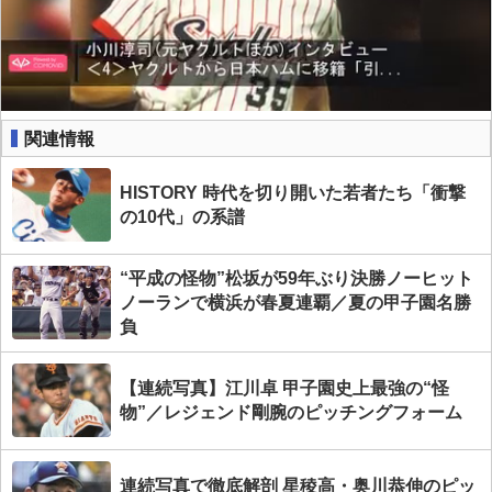
関連情報
HISTORY 時代を切り開いた若者たち「衝撃
の10代」の系譜
“平成の怪物”松坂が59年ぶり決勝ノーヒット
ノーランで横浜が春夏連覇／夏の甲子園名勝
負
【連続写真】江川卓 甲子園史上最強の“怪
物”／レジェンド剛腕のピッチングフォーム
連続写真で徹底解剖 星稜高・奥川恭伸のピッ