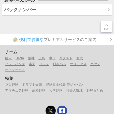
週刊ベースボール
バックナンバー
便利でお得な
プレミアムサービスのご案内
P
チーム
巨人
DeNA
阪神
広島
中日
ヤクルト
西武
ソフトバンク
楽天
ロッテ
日本ハム
オリックス
ハヤテ
オイシックス
特集
プロ野球
ドラフト会議
野球日本代表 侍ジャパン
アマチュア野球
高校野球
大学野球
社会人野球
野球まとめ