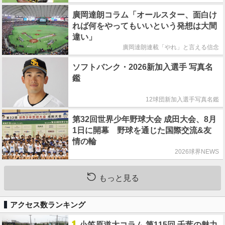
廣岡達朗コラム「オールスター、面白け
れば何をやってもいいという発想は大間
違い」
廣岡達朗連載「やれ」と言える信念
ソフトバンク・2026新加入選手 写真名
鑑
12球団新加入選手写真名鑑
第32回世界少年野球大会 成田大会、8月
1日に開幕 野球を通じた国際交流&友
情の輪
2026球界NEWS
もっと見る
アクセス数ランキング
小笠原道大コラム 第115回 千葉の魅力