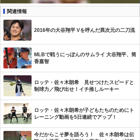
関連情報
2016年の大谷翔平 Vを呼んだ異次元の二刀流
MLBで戦うにっぽんのサムライ 大谷翔平、筒
香嘉智
ロッテ・佐々木朗希 見せつけたスピードと
制球力／飛び出せ！イチ推しルーキー
ロッテ・佐々木朗希が子どもたちのためにト
レーニング動画を5日連続でアップ！
今だからこそ夢を語ろう！ 佐々木朗希は伝