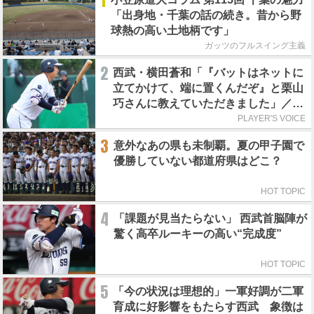
1
「出身地・千葉の話の続き。昔から野
球熱の高い土地柄です」
ガッツのフルスイング主義
2
西武・横田蒼和「『バットはネットに
立てかけて、端に置くんだぞ』と栗山
巧さんに教えていただきました」／憧
れの人からの金言
PLAYER'S VOICE
3
意外なあの県も未制覇。夏の甲子園で
優勝していない都道府県はどこ？
HOT TOPIC
4
「課題が見当たらない」 西武首脳陣が
驚く高卒ルーキーの高い“完成度”
HOT TOPIC
5
「今の状況は理想的」一軍好調が二軍
育成に好影響をもたらす西武 象徴は