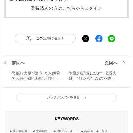
登録済みの方はこちらからログイン
この記事に注目！
前回へ
次回へ
徹底!?大夢想!! 佐々木朗希
衝撃の記憶1999年 松坂大
の未来予想 球速は伸びる
輔 “野球少年A”の不思議
よ、どこまでも！
な魅力
バックナンバーを見る
KEYWORDS
佐々木朗希
大谷翔平
2020ルーキー
高卒ルーキー伝説