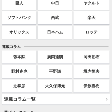
巨人
中日
ヤクルト
ソフト
バンク
西武
楽天
オリックス
日本ハム
ロッテ
連載コラム
張本勲
廣岡達朗
岡田彰布
野村克也
平野謙
堀内恒夫
辻恭彦
大久保博元
伊原春樹
連載コラム一覧