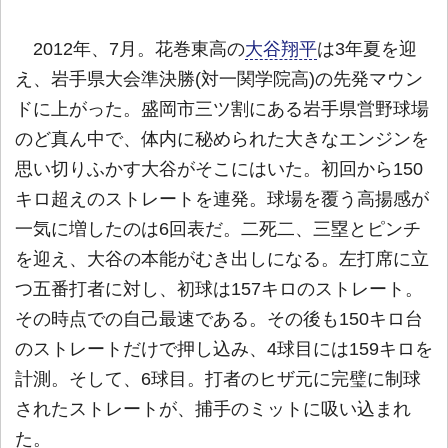
2012年、7月。花巻東高の
大谷翔平
は3年夏を迎
え、岩手県大会準決勝(対一関学院高)の先発マウン
ドに上がった。盛岡市三ツ割にある岩手県営野球場
のど真ん中で、体内に秘められた大きなエンジンを
思い切りふかす大谷がそこにはいた。初回から150
キロ超えのストレートを連発。球場を覆う高揚感が
一気に増したのは6回表だ。二死二、三塁とピンチ
を迎え、大谷の本能がむき出しになる。左打席に立
つ五番打者に対し、初球は157キロのストレート。
その時点での自己最速である。その後も150キロ台
のストレートだけで押し込み、4球目には159キロを
計測。そして、6球目。打者のヒザ元に完璧に制球
されたストレートが、捕手のミットに吸い込まれ
た。