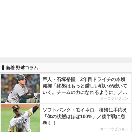
新着 野球コラム
巨人・石塚裕惺 2年目ドライチの本領
発揮「終盤はもっと厳しい戦いが続いて
いく。チームの力になれるように」／後
半戦に息巻く！
オーロラビジョン
ソフトバンク・モイネロ 復帰に手応え
「体の状態はほぼ100%」／後半戦に息
巻く！
オーロラビジョン